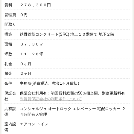
賃料
２７８，３００円
管理費
０円
間取り
構造
鉄骨鉄筋コンクリート(SRC) 地上１０階建て 地下２階
面積
３７．３０㎡
坪数
１１．２８坪
礼金
０ヶ月
敷金
２ヶ月
条件
事務所(消費税込、敷金1ヶ月償却）
保証会
保証会社利用有：初回賃料総額の50％相当額、別途更新料有
社
※賃貸保証会社の利用条件について
共有設
コンシェルジュ オートロック エレベーター 宅配ロッカー ２
備
４時間有人管理
室内設
エアコン トイレ
備