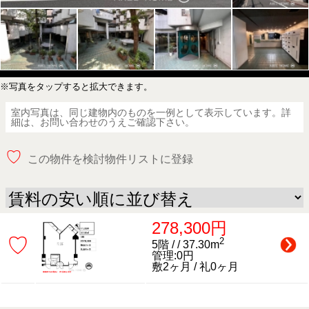
※写真をタップすると拡大できます。
室内写真は、同じ建物内のものを一例として表示しています。詳
細は、お問い合わせのうえご確認下さい。
♡
この物件を検討物件リストに登録
278,300円
♡
2
5階 / / 37.30m
管理:0円
敷2ヶ月 / 礼0ヶ月