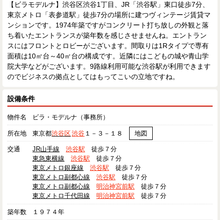
【ビラモデルナ】渋谷区渋谷1丁目、JR「渋谷駅」東口徒歩7分、
東京メトロ「表参道駅」徒歩7分の場所に建つヴィンテージ賃貸マ
ンションです。1974年築ですがコンクリート打ち放しの外観と落
ち着いたエントランスが築年数を感じさせませんね。エントラン
スにはフロントとロビーがございます。間取りは1Rタイプで専有
面積は10㎡台～40㎡台の構成です。近隣にはこどもの城や青山学
院大学などがございます。9路線利用可能な渋谷駅が利用できます
のでビジネスの拠点としてはもってこいの立地ですね。
設備条件
物件名
ビラ・モデルナ（事務所）
所在地
東京都
渋谷区
渋谷
１－３－１８
地図
交通
JR山手線
渋谷駅
徒歩７分
東急東横線
渋谷駅
徒歩７分
東京メトロ銀座線
渋谷駅
徒歩７分
東京メトロ副都心線
渋谷駅
徒歩７分
東京メトロ副都心線
明治神宮前駅
徒歩７分
東京メトロ千代田線
明治神宮前駅
徒歩７分
築年数
１９７４年