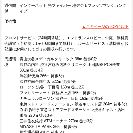
通信関
インターネット 光ファイバー 地デジ Bフレッツマンションタ
係
イプ
その他
▲このページのTOPに戻る
フロントサービス（24時間常駐）、エントランスロビー、中庭、無料貸
会議室（予約制：1ヶ月6時間まで無料）、ルームサービス（清掃員がお
部屋にお伺いしてゴミの回収を行います。）
周辺環
青山渋谷メディカルクリニック 38m 徒歩0分
境
渋谷の内科 渋谷宮益坂内科クリニック 土日診療 PCR検査
301m 徒歩4分
渋谷郵便局 266m 徒歩3分
渋谷神南合同庁舎 522m 徒歩7分
ローソン 渋谷一丁目店 160m 徒歩2分
ファミリーマート 宮益坂上店 165m 徒歩2分
ナチュラルローソン 渋谷一丁目店 163m 徒歩2分
東急ストアフードステーション 渋谷キャスト店 264m 徒歩3分
みずほ銀行 東急ストアフードステーション渋谷キャスト店出
張所 270m 徒歩3分
三井住友銀行 ATMコーナー 279m 徒歩3分
MIYASHITA PARK 368m 徒歩5分
神宮通公園 410m 徒歩5分