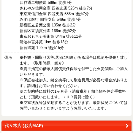
四谷通二郵便局 589m 徒歩7分
さわやか信用金庫 四谷支店 525m 徒歩7分
東京東信用金庫 四谷支店 536m 徒歩7分
みずほ銀行 四谷支店 549m 徒歩7分
新宿区立若葉公園 135m 徒歩2分
新宿区立須賀公園 166m 徒歩2分
東京おもちゃ美術館 844m 徒歩11分
明治神宮外苑 1km 徒歩13分
新宿御苑 1.2km 徒歩15分
備考
※外観・間取り図等現況に相違がある場合は現況を優先と致し
ます。《取引態様 媒介》
※貸主指定の借家人賠償責任保険を付帯した火災保険にご加入
いただきます。
※保証会社加入、鍵交換等にて別途費用が必要な場合がありま
す。詳細はお問い合わせください。
※ご契約時に賃料の1ヶ月分（消費税別）相当額を仲介手数料
として頂戴いたします。（ＵＲ賃貸は除く）
※空室状況等は変動することがあります。最新状況については
お問い合わせくださいますようお願いいたします。
代々木店 (お店MAP)