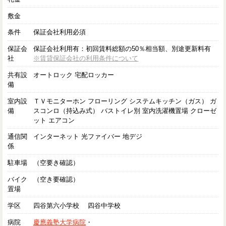
敷金
条件
保証会社利用必須
保証会
保証会社利用有：初回賃料総額の50％相当額、別途更新料有
社
※賃貸保証会社の利用条件について
共有設
オートロック 宅配ロッカー
備
室内設
ＴＶモニターホン フローリング システムキッチン（ガス） ガ
備
スコンロ（持込み式） バストイレ別 室内洗濯機置場 クローゼ
ット エアコン
通信関
インターネット 光ファイバー 地デジ
係
駐車場
（空要き確認）
バイク
（空き要確認）
置場
学区
四谷第六小学校 四谷中学校
病院
慶應義塾大学病院
・