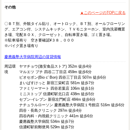
その他
▲このページのTOPに戻る
〇ＢＴ別、外観タイル貼り、オートロック、ＢＴ別、オールフローリン
グ、エアコン付、システムキッチン、ＴＶモニターホン、室内洗濯機置
き場、宅配ＢＯＸ、クローゼット、自転車置き場、ゴミ置き場。
※駐車場有り 空き要確認¥３８，０００
※バイク置き場有り
慶應義塾大学病院周辺の賃貸情報
周辺環
ヤマチョウ(激安食品ストア) 352m 徒歩4分
境
マルエツ プチ 四谷二丁目店 459m 徒歩6分
ビオセボン(Bio c' Bon) 四谷三丁目店 507m 徒歩6分
まいばすけっと 新宿三栄町店 581m 徒歩7分
ファミリーマート 四谷若葉店 106m 徒歩1分
ミニストップ 信濃町駅北口店 438m 徒歩5分
セブン-イレブン 新宿左門町店 484m 徒歩6分
ナチュラルローソン 慶應義塾大学病院１号館店 516m 徒歩6分
四谷・長島クリニック 297m 徒歩4分
四谷内科・内視鏡クリニック 441m 徒歩6分
慶應義塾大学病院 534m 徒歩7分
信濃町駅前郵便局 529m 徒歩7分