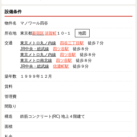
設備条件
物件名
マノワール四谷
所在地
東京都
新宿区
須賀町
１０−１
地図
交通
東京メトロ丸ノ内線
四谷三丁目駅
徒歩７分
JR中央・総武線
四ツ谷駅
徒歩８分
東京メトロ丸ノ内線
四ツ谷駅
徒歩８分
東京メトロ南北線
四ツ谷駅
徒歩８分
JR中央・総武線
信濃町駅
徒歩９分
築年数
１９９９年１２月
賃料
管理費
間取り
構造
鉄筋コンクリート(RC) 地上４階建て
面積
礼金