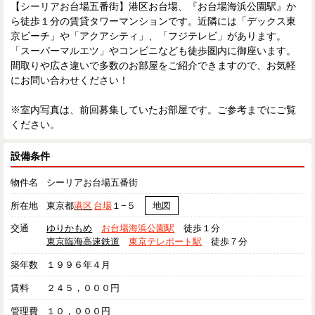
【シーリアお台場五番街】港区お台場、『お台場海浜公園駅』か
ら徒歩１分の賃貸タワーマンションです。近隣には「デックス東
京ビーチ」や「アクアシティ」、「フジテレビ」があります。
「スーパーマルエツ」やコンビニなども徒歩圏内に御座います。
間取りや広さ違いで多数のお部屋をご紹介できますので、お気軽
にお問い合わせください！
※室内写真は、前回募集していたお部屋です。ご参考までにご覧
ください。
設備条件
物件名
シーリアお台場五番街
所在地
東京都
港区
台場
１−５
地図
交通
ゆりかもめ
お台場海浜公園駅
徒歩１分
東京臨海高速鉄道
東京テレポート駅
徒歩７分
築年数
１９９６年４月
賃料
２４５，０００円
管理費
１０，０００円