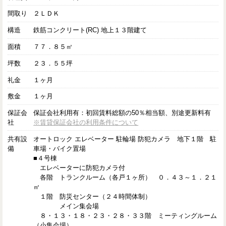
間取り
２ＬＤＫ
構造
鉄筋コンクリート(RC) 地上１３階建て
面積
７７．８５㎡
坪数
２３．５５坪
礼金
１ヶ月
敷金
１ヶ月
保証会
保証会社利用有：初回賃料総額の50％相当額、別途更新料有
社
※賃貸保証会社の利用条件について
共有設
オートロック エレベーター 駐輪場 防犯カメラ 地下１階 駐
備
車場・バイク置場
■４号棟
エレベーターに防犯カメラ付
各階 トランクルーム（各戸１ヶ所） ０．４３～１．２１
㎡
１階 防災センター（２４時間体制）
メイン集会場
８・１３・１８・２３・２８・３３階 ミーティングルーム
（小集会場）