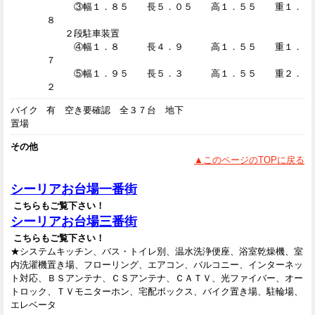
③幅１．８５ 長５．０５ 高１．５５ 重１．
８
２段駐車装置
④幅１．８ 長４．９ 高１．５５ 重１．
７
⑤幅１．９５ 長５．３ 高１．５５ 重２．
２
バイク
有 空き要確認 全３７台 地下
置場
その他
▲このページのTOPに戻る
シーリアお台場一番街
こちらもご覧下さい！
シーリアお台場三番街
こちらもご覧下さい！
★システムキッチン、バス・トイレ別、温水洗浄便座、浴室乾燥機、室
内洗濯機置き場、フローリング、エアコン、バルコニー、インターネッ
ト対応、ＢＳアンテナ、ＣＳアンテナ、ＣＡＴＶ、光ファイバー、オー
トロック、ＴＶモニターホン、宅配ボックス、バイク置き場、駐輪場、
エレベータ