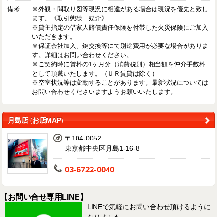
備考
※外観・間取り図等現況に相違がある場合は現況を優先と致し
ます。《取引態様 媒介》
※貸主指定の借家人賠償責任保険を付帯した火災保険にご加入
いただきます。
※保証会社加入、鍵交換等にて別途費用が必要な場合がありま
す。詳細はお問い合わせください。
※ご契約時に賃料の1ヶ月分（消費税別）相当額を仲介手数料
として頂戴いたします。（ＵＲ賃貸は除く）
※空室状況等は変動することがあります。最新状況については
お問い合わせくださいますようお願いいたします。
月島店 (お店MAP)
〒104-0052
東京都中央区月島1-16-8
03-6722-0040
【お問い合せ専用LINE】
LINEで気軽にお問い合わせ頂けるように
なりました。