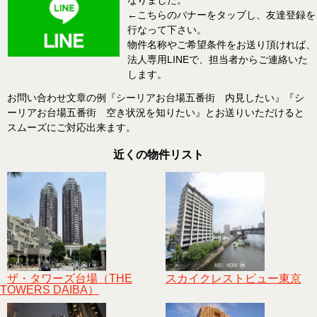
←こちらのバナーをタップし、友達登録を
行なって下さい。
物件名称やご希望条件をお送り頂ければ、
法人専用LINEで、担当者からご連絡いた
します。
お問い合わせ文章の例『シーリアお台場五番街 内見したい』『シ
ーリアお台場五番街 空き状況を知りたい』とお送りいただけると
スムーズにご対応出来ます。
近くの物件リスト
ザ・タワーズ台場（THE
スカイクレストビュー東京
TOWERS DAIBA）