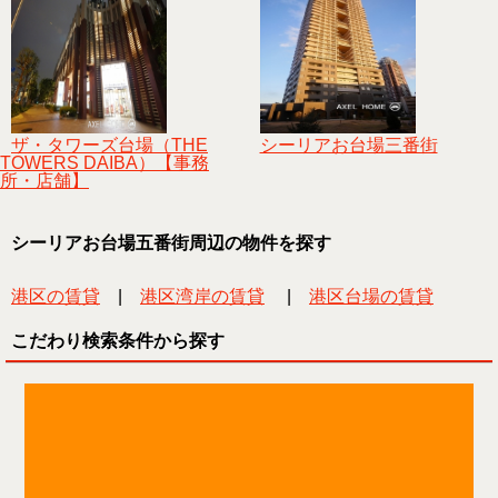
ザ・タワーズ台場（THE
シーリアお台場三番街
TOWERS DAIBA）【事務
所・店舗】
シーリアお台場五番街周辺の物件を探す
港区の賃貸
|
港区湾岸の賃貸
|
港区台場の賃貸
こだわり検索条件から探す