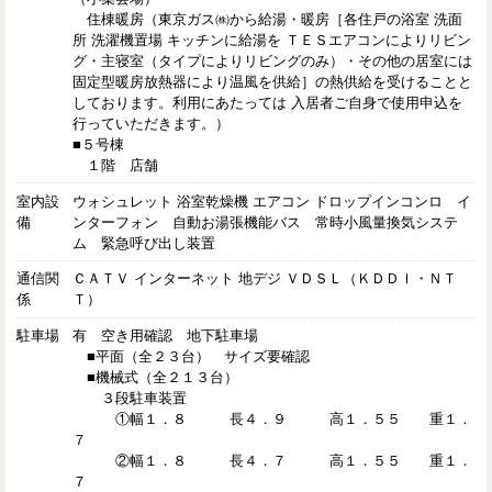
住棟暖房（東京ガス㈱から給湯・暖房［各住戸の浴室 洗面
所 洗濯機置場 キッチンに給湯を ＴＥＳエアコンによりリビン
グ・主寝室（タイプによりリビングのみ）・その他の居室には
固定型暖房放熱器により温風を供給］の熱供給を受けることと
しております。利用にあたっては 入居者ご自身で使用申込を
行っていただきます。）
■５号棟
１階 店舗
室内設
ウォシュレット 浴室乾燥機 エアコン ドロップインコンロ イ
備
ンターフォン 自動お湯張機能バス 常時小風量換気システ
ム 緊急呼び出し装置
通信関
ＣＡＴＶ インターネット 地デジ ＶＤＳＬ（ＫＤＤＩ・ＮＴ
係
Ｔ）
駐車場
有 空き用確認 地下駐車場
■平面（全２３台） サイズ要確認
■機械式（全２１３台）
３段駐車装置
①幅１．８ 長４．９ 高１．５５ 重１．
７
②幅１．８ 長４．７ 高１．５５ 重１．
７