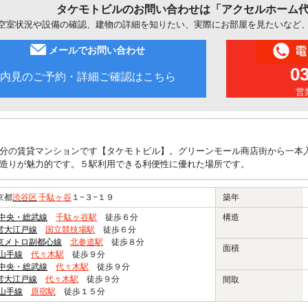
タケモトビルのお問い合わせは「アクセルホーム
空室状況や設備の確認、建物の詳細を知りたい、実際にお部屋を見たいなど
メールでお問い合わせ
0
内見のご予約・詳細ご確認はこちら
営業
分の賃貸マンションです【タケモトビル】。グリーンモール商店街から一本
造りが魅力的です。５駅利用できる利便性に優れた場所です。
京都
渋谷区
千駄ヶ谷
１−３−１９
築年
R中央・総武線
千駄ヶ谷駅
徒歩６分
構造
営大江戸線
国立競技場駅
徒歩６分
京メトロ副都心線
北参道駅
徒歩８分
面積
R山手線
代々木駅
徒歩９分
R中央・総武線
代々木駅
徒歩９分
営大江戸線
代々木駅
徒歩９分
間取
R山手線
原宿駅
徒歩１５分