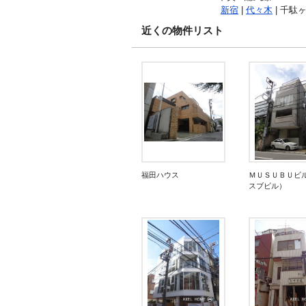
新宿
|
代々木
| 千駄ヶ
近くの物件リスト
福田ハウス
ＭＵＳＵＢＵビ
スブビル）