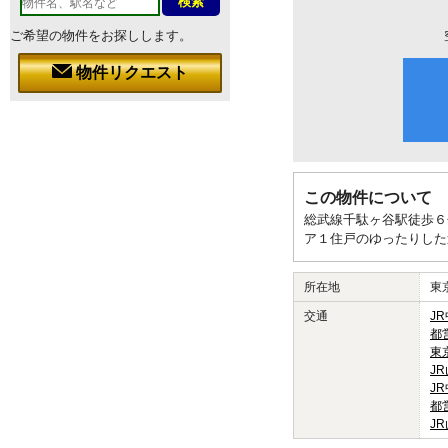
ご希望の物件をお探しします。
物件リクエスト
この物件について
総武線千駄ヶ谷駅徒歩６
ア１住戸のゆったりした
所在地
東
交通
J
都
東
J
J
都
J