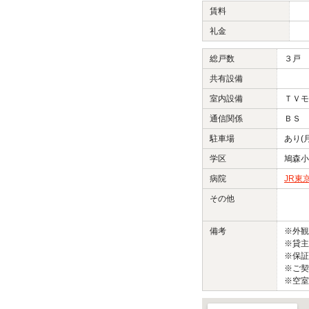
賃料
礼金
総戸数
３戸
共有設備
室内設備
ＴＶモ
通信関係
ＢＳ 
駐車場
あり(
学区
鳩森小
病院
JR東
その他
備考
※外
※貸主
※保証
※ご契
※空室