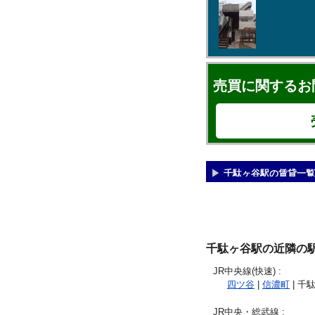
売買に関するお
千駄ヶ谷駅の賃貸一覧
千駄ヶ谷駅の近隣の
JR中央線(快速)
:
四ツ谷
|
信濃町
| 千
JR中央・総武線
: