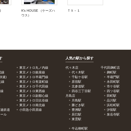
谷
K's HOUSE （ケーズハ
ＴＸ－１
ウス）
す
人気の駅から探す
東京メトロ丸ノ内線
代々木店
千代田麹町店
武線
東京メトロ銀座線
代々木駅
麹町駅
快速)
東京メトロ半蔵門線
千駄ケ谷駅
半蔵門駅
北線
東京メトロ有楽町線
原宿駅
永田町駅
東京メトロ千代田線
北参道駅
市ケ谷駅
戸線
東京メトロ東西線
四谷三丁目駅
四ツ谷駅
線
東京メトロ副都心線
月島店
田町駅
線
東京メトロ日比谷線
月島駅
品川駅
線
東京メトロ南北線
勝どき駅
浜松町駅
高速鉄道
小田急小田原線
豊洲駅
汐留駅
レール
辰巳駅
泉岳寺駅
め
東雲駅
牛込柳町駅