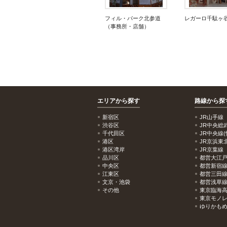
フィル・パーク北参道
レガーロ千駄ヶ
（事務所・店舗）
エリアから探す
路線から探
新宿区
JR山手線
渋谷区
JR中央総
千代田区
JR中央線(
港区
JR京浜東
港区湾岸
JR京葉線
品川区
都営大江
中央区
都営新宿
江東区
都営三田
文京・池袋
都営浅草
その他
東京臨海
東京モノ
ゆりかも