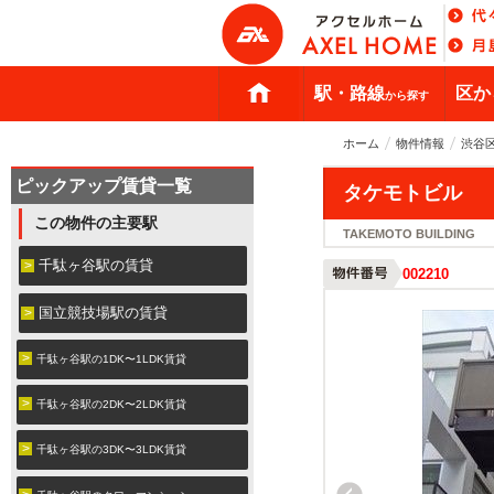
駅・路線
区か
から探す
ホーム
物件情報
渋谷
ピックアップ賃貸一覧
タケモトビル
この物件の主要駅
TAKEMOTO BUILDING
千駄ヶ谷駅の賃貸
002210
国立競技場駅の賃貸
千駄ヶ谷駅の1DK〜1LDK賃貸
千駄ヶ谷駅の2DK〜2LDK賃貸
千駄ヶ谷駅の3DK〜3LDK賃貸