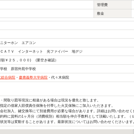
管理費
敷金
ニターホン エアコン
ＣＡＴＶ インターネット 光ファイバー 地デジ
月額￥２５，０００) (要空き確認）
学校 原宿外苑中学校
京総合病院
・
慶應義塾大学病院
・代々木病院
観・間取り図等現況に相違がある場合は現況を優先と致します。
指定の借家人賠償責任保険を付帯した火災保険にご加入いただきます。
会社加入、鍵交換等にて別途費用が必要な場合があります。詳細はお問い合わせく
約時に賃料の1ヶ月分（消費税別）相当額を仲介手数料として頂戴いたします。（
状況等は変動することがあります。最新状況についてはお問い合わせくださいます