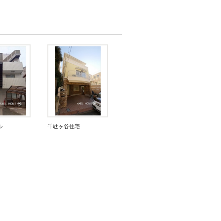
ル
千駄ヶ谷住宅