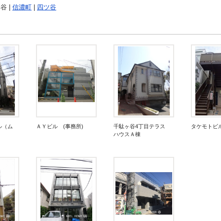
谷 |
信濃町
|
四ツ谷
ル（ム
ＡＹビル (事務所)
千駄ヶ谷4丁目テラス
タケモトビ
ハウスＡ棟