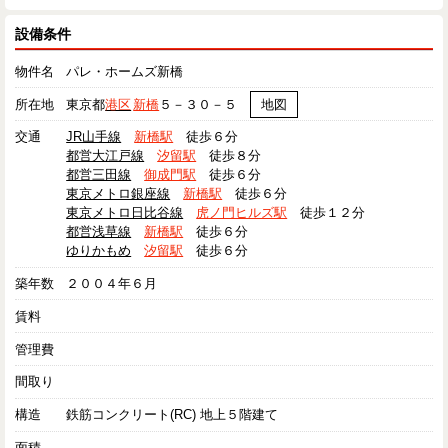
設備条件
物件名
パレ・ホームズ新橋
所在地
東京都
港区
新橋
５－３０－５
地図
交通
JR山手線
新橋駅
徒歩６分
都営大江戸線
汐留駅
徒歩８分
都営三田線
御成門駅
徒歩６分
東京メトロ銀座線
新橋駅
徒歩６分
東京メトロ日比谷線
虎ノ門ヒルズ駅
徒歩１２分
都営浅草線
新橋駅
徒歩６分
ゆりかもめ
汐留駅
徒歩６分
築年数
２００４年６月
賃料
管理費
間取り
構造
鉄筋コンクリート(RC) 地上５階建て
面積