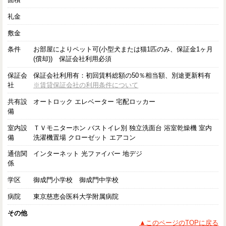
礼金
敷金
条件
お部屋によりペット可(小型犬または猫1匹のみ、保証金1ヶ月
(償却)) 保証会社利用必須
保証会
保証会社利用有：初回賃料総額の50％相当額、別途更新料有
社
※賃貸保証会社の利用条件について
共有設
オートロック エレベーター 宅配ロッカー
備
室内設
ＴＶモニターホン バストイレ別 独立洗面台 浴室乾燥機 室内
備
洗濯機置場 クローゼット エアコン
通信関
インターネット 光ファイバー 地デジ
係
学区
御成門小学校 御成門中学校
病院
東京慈恵会医科大学附属病院
その他
▲このページのTOPに戻る