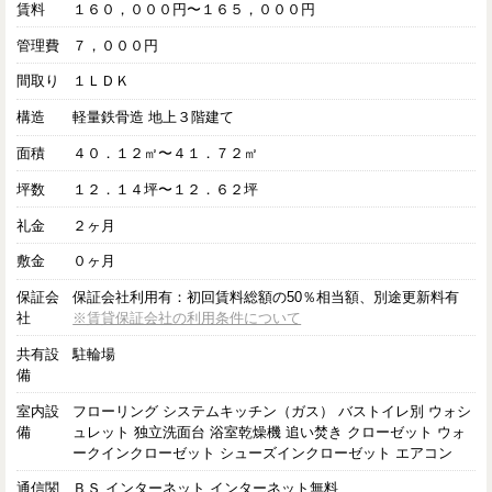
賃料
１６０，０００円〜１６５，０００円
管理費
７，０００円
間取り
１ＬＤＫ
構造
軽量鉄骨造 地上３階建て
面積
４０．１２㎡〜４１．７２㎡
坪数
１２．１４坪〜１２．６２坪
礼金
２ヶ月
敷金
０ヶ月
保証会
保証会社利用有：初回賃料総額の50％相当額、別途更新料有
社
※賃貸保証会社の利用条件について
共有設
駐輪場
備
室内設
フローリング システムキッチン（ガス） バストイレ別 ウォシ
備
ュレット 独立洗面台 浴室乾燥機 追い焚き クローゼット ウォ
ークインクローゼット シューズインクローゼット エアコン
通信関
ＢＳ インターネット インターネット無料