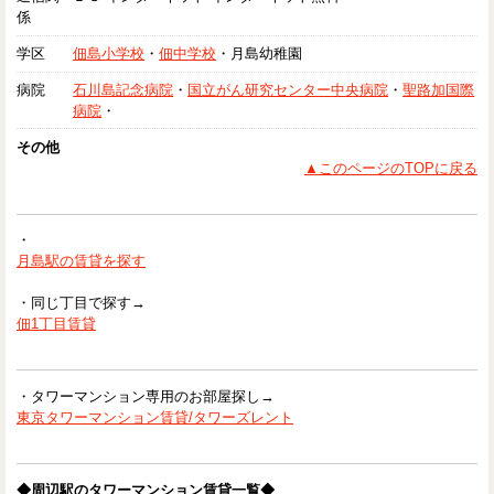
係
学区
佃島小学校
・
佃中学校
・月島幼稚園
病院
石川島記念病院
・
国立がん研究センター中央病院
・
聖路加国際
病院
・
その他
▲このページのTOPに戻る
・
月島駅の賃貸を探す
・同じ丁目で探す→
佃1丁目賃貸
・タワーマンション専用のお部屋探し→
東京タワーマンション賃貸/タワーズレント
◆周辺駅のタワーマンション賃貸一覧◆