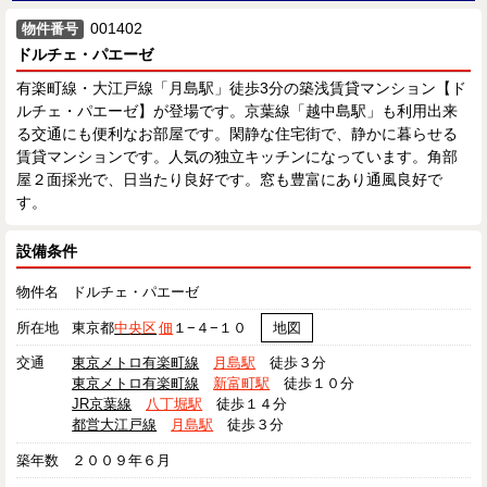
001402
物件番号
ドルチェ・パエーゼ
有楽町線・大江戸線「月島駅」徒歩3分の築浅賃貸マンション【ド
ルチェ・パエーゼ】が登場です。京葉線「越中島駅」も利用出来
る交通にも便利なお部屋です。閑静な住宅街で、静かに暮らせる
賃貸マンションです。人気の独立キッチンになっています。角部
屋２面採光で、日当たり良好です。窓も豊富にあり通風良好で
す。
設備条件
物件名
ドルチェ・パエーゼ
所在地
東京都
中央区
佃
１−４−１０
地図
交通
東京メトロ有楽町線
月島駅
徒歩３分
東京メトロ有楽町線
新富町駅
徒歩１０分
JR京葉線
八丁堀駅
徒歩１４分
都営大江戸線
月島駅
徒歩３分
築年数
２００９年６月