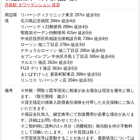
月島駅 タワーマンション 賃貸
周辺環
リバーシティクリニック東京 207m 徒歩3分
境
石川島記念病院 294m 徒歩4分
リバーシティ21郵便局 289m 徒歩4分
聖路加ガーデン内郵便局 415m 徒歩5分
中央区役所区民相談法律相談月島 739m 徒歩9分
ローソン 佃二丁目店 278m 徒歩3分
ナチュラルローソン 佃二丁目店 295m 徒歩4分
セブン-イレブン 中央区月島１丁目店 345m 徒歩4分
マルエツ 佃店 263m 徒歩3分
FUJI デリド湊店 363m 徒歩5分
まいばすけっと 新富町駅東店 399m 徒歩5分
リンコス リバーシティ店 204m 徒歩3分
備考
※外観・間取り図等現況に相違がある場合は現況を優先と致し
ます。《取引態様 媒介》
※貸主指定の借家人賠償責任保険を付帯した火災保険にご加入
いただきます。
※保証会社加入、鍵交換等にて別途費用が必要な場合がありま
す。詳細はお問い合わせください。
※ご契約時に賃料の1ヶ月分（消費税別）相当額を仲介手数料
として頂戴いたします。（ＵＲ賃貸は除く）
※空室状況等は変動することがあります。最新状況については