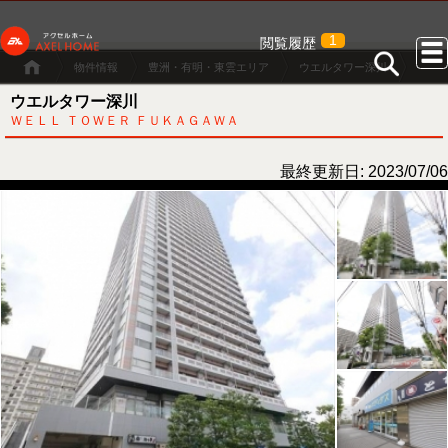
1
閲覧履歴
物件情報
豊洲・有明・東雲エリア
ウエルタワー深川
ウエルタワー深川
ＷＥＬＬ ＴＯＷＥＲ ＦＵＫＡＧＡＷＡ
最終更新日: 2023/07/06