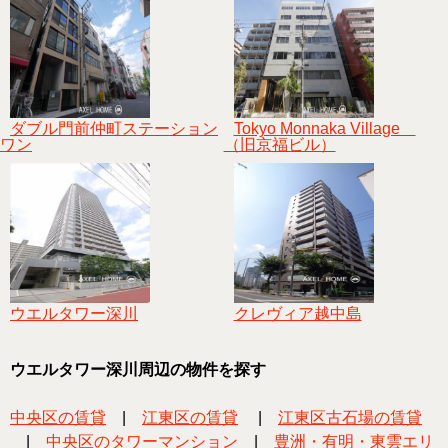
ダブル門前仲町ステーション
Tokyo Monnaka Village
ワン
（旧京福ビル）
ウエルタワー深川
クレヴィア越中島
ウエルタワー深川周辺の物件を探す
中央区の賃貸
|
江東区の賃貸
|
江東区古石場の賃貸
|
中央区のタワーマンション
|
豊洲・有明・東雲エリ