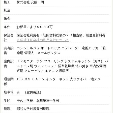
施工
株式会社 安藤・間
礼金
敷金
条件
お部屋によりＳＯＨＯ可
保証会
保証会社利用有：初回賃料総額の50％相当額、別途更新料有
社
※賃貸保証会社の利用条件について
共有設
コンシェルジュ オートロック エレベーター 宅配ロッカー 駐
備
輪場 管理人 メールボックス
室内設
ＴＶモニターホン フローリング システムキッチン（ガス） バ
備
ストイレ別 ウォシュレット 浴室乾燥機 追い焚き 室内洗濯機
置場 クローゼット エアコン 床暖房
通信関
ＢＳ ＣＳ ＣＡＴＶ インターネット 光ファイバー 地デジ
係
駐車場
有 （空要確認）
学区
平久小学校 深川第三中学校
病院
昭和大学付属豊洲病院