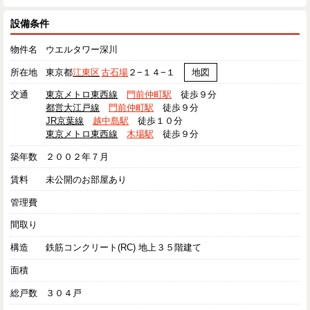
設備条件
物件名
ウエルタワー深川
所在地
東京都
江東区
古石場
２−１４−１
地図
交通
東京メトロ東西線
門前仲町駅
徒歩９分
都営大江戸線
門前仲町駅
徒歩９分
JR京葉線
越中島駅
徒歩１０分
東京メトロ東西線
木場駅
徒歩９分
築年数
２００２年７月
賃料
未公開のお部屋あり
管理費
間取り
構造
鉄筋コンクリート(RC) 地上３５階建て
面積
総戸数
３０４戸