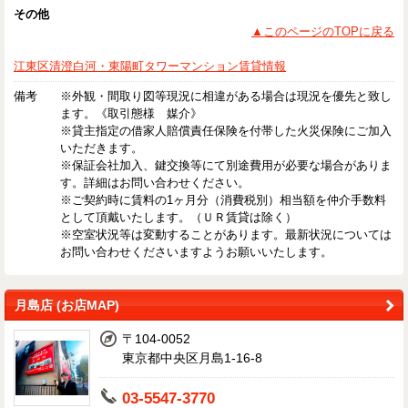
その他
▲このページのTOPに戻る
江東区清澄白河・東陽町タワーマンション賃貸情報
備考
※外観・間取り図等現況に相違がある場合は現況を優先と致し
ます。《取引態様 媒介》
※貸主指定の借家人賠償責任保険を付帯した火災保険にご加入
いただきます。
※保証会社加入、鍵交換等にて別途費用が必要な場合がありま
す。詳細はお問い合わせください。
※ご契約時に賃料の1ヶ月分（消費税別）相当額を仲介手数料
として頂戴いたします。（ＵＲ賃貸は除く）
※空室状況等は変動することがあります。最新状況については
お問い合わせくださいますようお願いいたします。
月島店 (お店MAP)
〒104-0052
東京都中央区月島1-16-8
03-5547-3770