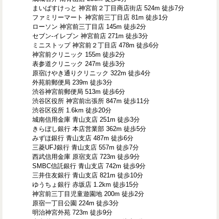
まいばすけっと 神宮前２丁目商店街店 524m 徒歩7分
ファミリーマート 神宮前三丁目店 81m 徒歩1分
ローソン 神宮前三丁目店 145m 徒歩2分
セブン-イレブン 神宮前店 271m 徒歩3分
ミニストップ 神宮前２丁目店 478m 徒歩6分
神宮前クリニック 155m 徒歩2分
表参道クリニック 247m 徒歩3分
原宿けやき通りクリニック 322m 徒歩4分
外苑前郵便局 239m 徒歩3分
渋谷神宮前郵便局 513m 徒歩6分
渋谷区役所 神宮前出張所 847m 徒歩11分
渋谷区役所 1.6km 徒歩20分
城南信用金庫 青山支店 251m 徒歩3分
きらぼし銀行 本店営業部 362m 徒歩5分
みずほ銀行 青山支店 487m 徒歩6分
三菱UFJ銀行 青山支店 557m 徒歩7分
西武信用金庫 原宿支店 723m 徒歩9分
SMBC信託銀行 青山支店 742m 徒歩9分
三井住友銀行 青山支店 821m 徒歩10分
ゆうちょ銀行 赤坂店 1.2km 徒歩15分
神宮前三丁目児童遊園地 200m 徒歩2分
原宿一丁目公園 224m 徒歩3分
明治神宮外苑 723m 徒歩9分