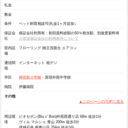
礼金
敷金
条件
ペット飼育相談可(礼金1ヶ月追加）
保証会
保証会社利用有：初回賃料総額の50％相当額、別途更新料有
社
※賃貸保証会社の利用条件について
室内設
フローリング 独立洗面台 エアコン
備
通信関
インターネット 地デジ
係
学区
神宮前小学校
・原宿外苑中学校
病院
伊藤病院
その他
▲このページのTOPに戻る
周辺環
ビオセボン(Bio c' Bon)外苑西通り店 68m 徒歩1分
境
ヴィル マルシェ 青山 200m 徒歩3分
成城石井 南青山店 256m 徒歩3分