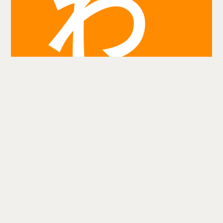
わ
り
検