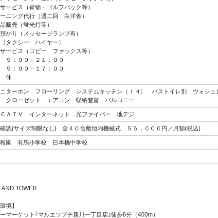
サービス（荷物・ゴルフバック等）
ーニング代行（週二回 白洋舎）
品販売（蛍光灯等）
預かり（メッセージランプ有）
（タクシー ハイヤー）
サービス（コピー ファックス等）
 ９：００－２１：００
９：００－１７：００
 休
ニターホン フローリング システムキッチン（ＩＨ） バストイレ別 ウォシュ
 クローゼット エアコン 収納豊富 バルコニー
ＣＡＴＶ インターネット 光ファイバー 地デジ
確認(サイズ制限なし) 全４０台敷地内機械式 ５５，０００円／月額(税込)
稚園 有馬小学校 日本橋中学校
R AND TOWER
環境】
ーマーケット｢マルエツプチ新川一丁目店｣徒歩6分（400m）