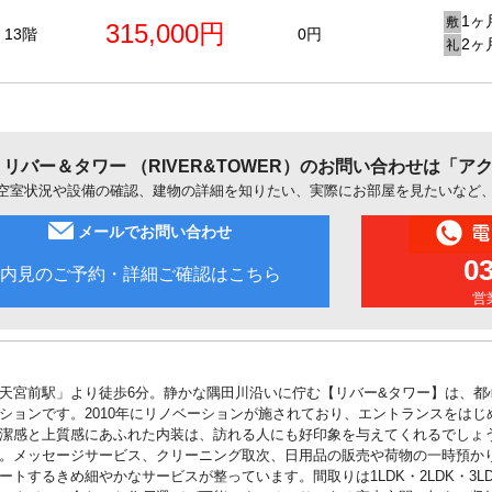
1ヶ
敷
315,000円
13階
0円
2ヶ
礼
リバー＆タワー （RIVER&TOWER）のお問い合わせは「
空室状況や設備の確認、建物の詳細を知りたい、実際にお部屋を見たいなど
メールでお問い合わせ
0
内見のご予約・詳細ご確認はこちら
営業
天宮前駅」より徒歩6分。静かな隅田川沿いに佇む【リバー&タワー】は、都
ションです。2010年にリノベーションが施されており、エントランスをは
潔感と上質感にあふれた内装は、訪れる人にも好印象を与えてくれるでしょ
。メッセージサービス、クリーニング取次、日用品の販売や荷物の一時預か
ートするきめ細やかなサービスが整っています。間取りは1LDK・2LDK・3