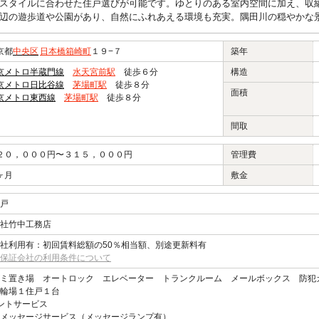
スタイルに合わせた住戸選びが可能です。ゆとりのある室内空間に加え、収
辺の遊歩道や公園があり、自然にふれあえる環境も充実。隅田川の穏やかな
京都
中央区
日本橋箱崎町
１９−７
築年
京メトロ半蔵門線
水天宮前駅
徒歩６分
構造
京メトロ日比谷線
茅場町駅
徒歩８分
面積
京メトロ東西線
茅場町駅
徒歩８分
間取
２０，０００円〜３１５，０００円
管理費
ヶ月
敷金
戸
社竹中工務店
社利用有：初回賃料総額の50％相当額、別途更新料有
保証会社の利用条件について
ミ置き場 オートロック エレベーター トランクルーム メールボックス 防犯
輪場１住戸１台
ントサービス
メッセージサービス（メッセージランプ有）