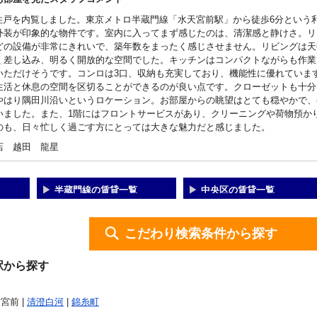
K住戸を内覧しました。東京メトロ半蔵門線「水天宮前駅」から徒歩6分という
外装が印象的な物件です。室内に入ってまず感じたのは、清潔感と静けさ。リ
どの設備が非常にきれいで、築年数をまったく感じさせません。リビングは天
く差し込み、明るく開放的な空間でした。キッチンはコンパクトながらも作業
いただけそうです。コンロは3口、収納も充実しており、機能性に優れていま
生活と休息の空間を区切ることができるのが良い点です。クローゼットも十分
やはり隅田川沿いというロケーション。お部屋からの眺望はとても穏やかで、
いました。また、1階にはフロントサービスがあり、クリーニングや荷物預か
のも、日々忙しく過ごす方にとっては大きな魅力だと感じました。
店 越田 龍星
半蔵門線の賃貸一覧
中央区の賃貸一覧
こだわり検索条件から探す
駅から探す
天宮前 |
清澄白河
|
錦糸町