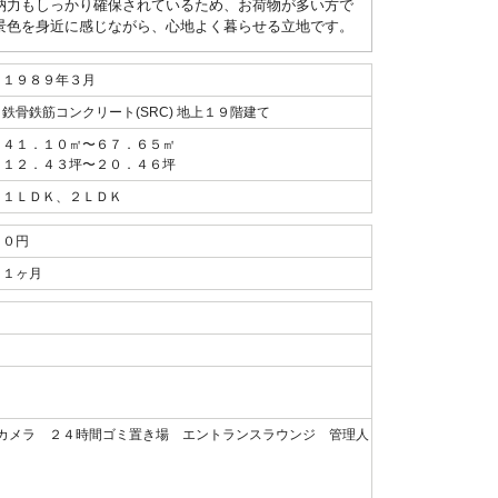
納力もしっかり確保されているため、お荷物が多い方で
景色を身近に感じながら、心地よく暮らせる立地です。
１９８９年３月
鉄骨鉄筋コンクリート(SRC) 地上１９階建て
４１．１０㎡〜６７．６５㎡
１２．４３坪〜２０．４６坪
１ＬＤＫ、２ＬＤＫ
０円
１ヶ月
カメラ ２４時間ゴミ置き場 エントランスラウンジ 管理人