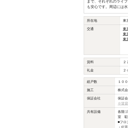
まで、それぞれのライフ
も安心です。周辺には水
所在地
東
交通
東
東
東
賃料
２
礼金
２
総戸数
１００
施工
株式会
保証会社
保証会
※賃貸
共有設備
各階ゴ
室 駐
■フロ
・伝言