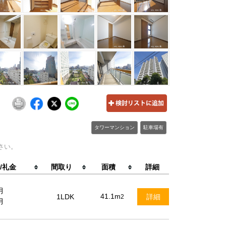
タワーマンション
駐車場有
さい。
/礼金
間取り
面積
詳細
月
41.1m
1LDK
詳細
2
月