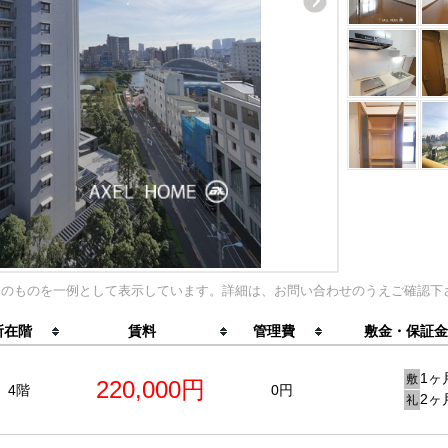
内のものを一例として表示しています。詳細は、お問い合わせのうえご確認下
所在階
賃料
管理費
敷金・保証金
1ヶ
敷
220,000円
4階
0円
2ヶ
礼