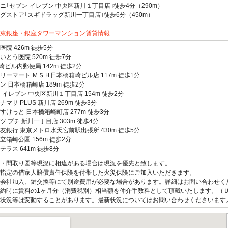
ニ｢セブン-イレブン 中央区新川１丁目店｣徒歩4分（290m）
グストア｢スギドラッグ新川一丁目店｣徒歩6分（450m）
東銀座・銀座タワーマンション賃貸情報
医院 426m 徒歩5分
いとう医院 520m 徒歩7分
箱崎ビル内郵便局 142m 徒歩2分
リーマート ＭＳＨ日本橋箱崎ビル店 117m 徒歩1分
ン 日本橋箱崎店 189m 徒歩2分
-イレブン 中央区新川１丁目店 154m 徒歩2分
ナマサ PLUS 新川店 269m 徒歩3分
すけっと 日本橋箱崎町店 277m 徒歩3分
ツ プチ 新川一丁目店 303m 徒歩4分
友銀行 東京メトロ水天宮前駅出張所 430m 徒歩5分
立箱崎公園 156m 徒歩2分
テラス 641m 徒歩8分
観・間取り図等現況に相違がある場合は現況を優先と致します。
指定の借家人賠償責任保険を付帯した火災保険にご加入いただきます。
会社加入、鍵交換等にて別途費用が必要な場合があります。詳細はお問い合わせく
約時に賃料の1ヶ月分（消費税別）相当額を仲介手数料として頂戴いたします。（
状況等は変動することがあります。最新状況についてはお問い合わせくださいます