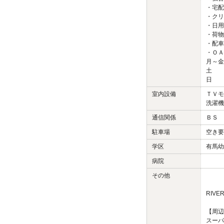
・宅配
・クリ
・日用
・荷物
・配車
・ＯＡ
月～金
土 
日
室内設備
ＴＶモ
洗濯機
通信関係
ＢＳ 
駐車場
空き要
学区
有馬幼
病院
その他
RIVE
【周辺
スーパ