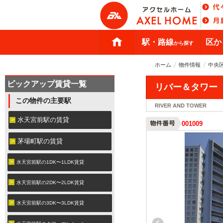
駅・路線
区か
から探す
ホーム
物件情報
中央
ピックアップ賃貸一覧
リバー＆タワー （
この物件の主要駅
RIVER AND TOWER
水天宮前駅の賃貸
001009
茅場町駅の賃貸
水天宮前駅の1DK〜1LDK賃貸
水天宮前駅の2DK〜2LDK賃貸
水天宮前駅の3DK〜3LDK賃貸