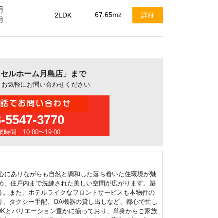
月
67.65m
2LDK
詳細
2
月
アクセルホーム月島店」まで
、お気軽にお問い合わせください
3-5547-3770
時間 10:00〜19:00
心にありながらも自然と調和した落ち着いた住環境が魅
じめ、住戸内まで洗練された美しい空間が広がります。築
う。また、ホテルライクなフロントサービスも本物件の
り、タクシー手配、OA機器の貸し出しなど、都心で忙し
LDKとバリエーション豊かに揃っており、単身からご家族