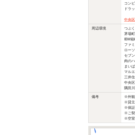
コンビ
ドラッ
中央区
周辺環境
つぶく
茅場町
IBM
ファミ
ローソ
セブン
肉のハ
まいば
マルエ
三井住
中央区
隅田川
備考
※外
※貸主
※保証
※ご契
※空室