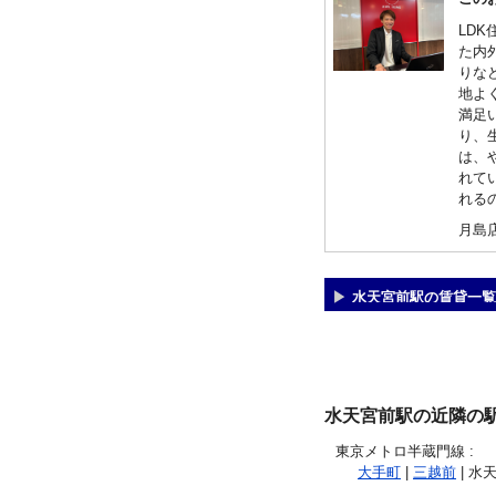
LD
た内
りな
地よ
満足
り、
は、
れて
れる
月島
水天宮前駅の賃貸一覧
水天宮前駅の近隣の
東京メトロ半蔵門線
:
大手町
|
三越前
| 水