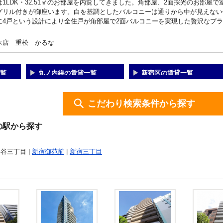
は1LDK・32.51㎡のお部屋を内覧してきました。角部屋、2面採光のお部屋
グリル付きが御座います。白を基調としたバルコニーは通りから中が見えない
に4戸という設計により全住戸が角部屋で2面バルコニーを実現した贅沢なプ
木店 重松 かるな
覧
丸ノ内線の賃貸一覧
新宿区の賃貸一覧
こだわり検索条件から探す
の駅から探す
四谷三丁目 |
新宿御苑前
|
新宿三丁目