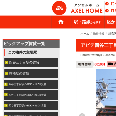
駅・路線
区か
から探す
ホーム
物件情報
新宿
ピックアップ賃貸一覧
アビテ四谷三丁
この物件の主要駅
Habiter Yotsuya 3-chome
四谷三丁目駅の賃貸
001001
曙橋駅の賃貸
四谷三丁目駅の1DK〜1LDK賃貸
四谷三丁目駅の2DK〜2LDK賃貸
四谷三丁目駅の3DK〜3LDK賃貸