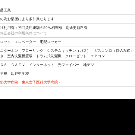
桑工業
譲の為お部屋により条件異なります
社利用有：初回賃料総額の50％相当額、別途更新料有
保証会社の利用条件について
ロック エレベーター 宅配ロッカー
モニターホン フローリング システムキッチン（ガス） ガスコンロ（持込み式
き 室内洗濯機置場 ドラム式洗濯機 クローゼット エアコン
ＣＳ ＣＡＴＶ インターネット 光ファイバー 地デジ
学校 四谷中学校
塾大学病院
・
東京女子医科大学病院
・