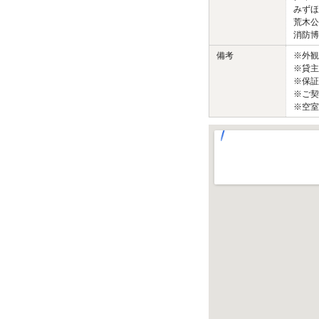
みずほ
荒木公
消防博
備考
※外
※貸主
※保証
※ご契
※空室