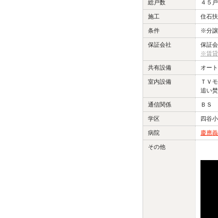
総戸数
４５戸
施工
住石扶
条件
※分
保証会社
保証会
※賃貸
共有設備
オート
室内設備
ＴＶ
追い焚
通信関係
ＢＳ 
学区
四谷小
病院
慶應義
その他