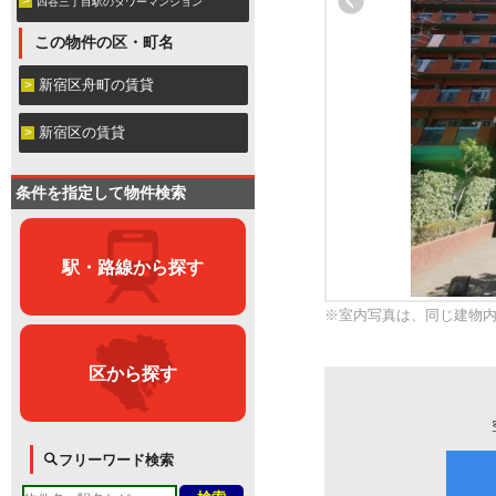
四谷三丁目駅のタワーマンション
この物件の区・町名
新宿区舟町の賃貸
新宿区の賃貸
条件を指定して物件検索
駅・路線から探す
※室内写真は、同じ建物
区から探す
フリーワード検索