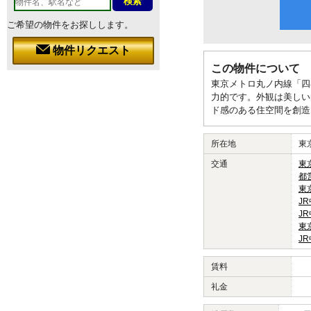
ご希望の物件をお探しします。
物件リクエスト
この物件について
東京メトロ丸ノ内線「四
力的です。外観は美しい
ド感のある住空間を創造
所在地
東
交通
東
都
東
J
J
東
J
賃料
礼金