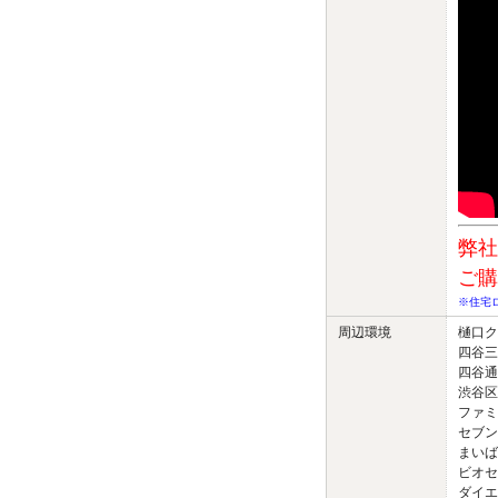
弊社
ご購
※住宅
周辺環境
樋口ク
四谷三
四谷通
渋谷区
ファミ
セブン
まいば
ビオセボ
ダイエ