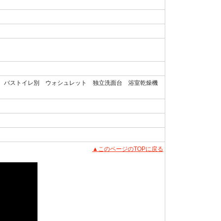
） バストイレ別 ウォシュレット 独立洗面台 浴室乾燥機
▲このページのTOPに戻る