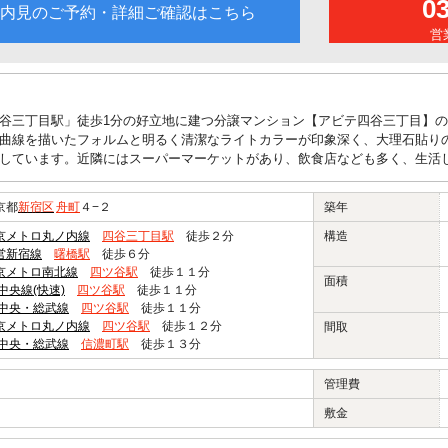
0
内見のご予約・詳細ご確認はこちら
営業
谷三丁目駅」徒歩1分の好立地に建つ分譲マンション【アビテ四谷三丁目】
曲線を描いたフォルムと明るく清潔なライトカラーが印象深く、大理石貼り
しています。近隣にはスーパーマーケットがあり、飲食店なども多く、生活
京都
新宿区
舟町
４−２
築年
京メトロ丸ノ内線
四谷三丁目駅
徒歩２分
構造
営新宿線
曙橋駅
徒歩６分
京メトロ南北線
四ツ谷駅
徒歩１１分
面積
R中央線(快速)
四ツ谷駅
徒歩１１分
R中央・総武線
四ツ谷駅
徒歩１１分
京メトロ丸ノ内線
四ツ谷駅
徒歩１２分
間取
R中央・総武線
信濃町駅
徒歩１３分
管理費
敷金