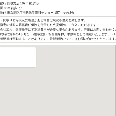
銀行 四谷支店 109m 徒歩1分
園 88m 徒歩1分
物館 東京消防庁消防防災資料センター 157m 徒歩2分
観・間取り図等現況に相違がある場合は現況を優先と致します。
指定の借家人賠償責任保険を付帯した火災保険にご加入いただきます。
会社加入、鍵交換等にて別途費用が必要な場合があります。詳細はお問い合わせく
約時に賃料の1ヶ月分（消費税別）相当額を仲介手数料として頂戴いたします。（
状況等は変動することがあります。最新状況についてはお問い合わせくださいます