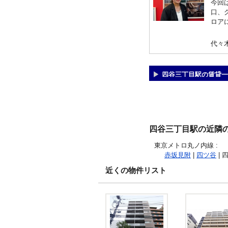
今回
口、
ロア
代々
四谷三丁目駅の賃貸一
四谷三丁目駅の近隣
東京メトロ丸ノ内線
:
赤坂見附
|
四ツ谷
| 
近くの物件リスト