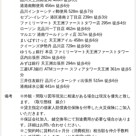
港港南郵便局 456m 徒歩6分
品川インターシティ郵便局 528m 徒歩7分
セブン-イレブン 港区港南２丁目店 239m 徒歩3分
ファミリーマート 天王洲ファーストタワー店 295m 徒歩4分
ローソン 北品川一丁目店 462m 徒歩6分
マルエツ 港南ワールドシティ店 317m 徒歩4分
まいばすけっと 天王洲アイル 458m 徒歩6分
クイーンズ伊勢丹 品川店 729m 徒歩9分
ゆうちょ銀行 本店 ファミリーマート天王洲ファーストタワー
店内出張所 282m 徒歩4分
みずほ銀行 天王洲出張所 294m 徒歩4分
三菱UFJ銀行 ATMコーナー スフィアタワー天王洲 361m 徒歩5
分
三井住友銀行 品川インターシティ出張所 515m 徒歩6分
港南緑水公園 441m 徒歩6分
備考
※外観・間取り図等現況に相違がある場合は現況を優先と致し
ます。《取引態様 媒介》
※貸主指定の借家人賠償責任保険を付帯した火災保険にご加入
いただきます。
※保証会社加入、鍵交換等にて別途費用が必要な場合がありま
す。詳細はお問い合わせください。
※ご契約時に賃料の1ヶ月分（消費税別）相当額を仲介手数料