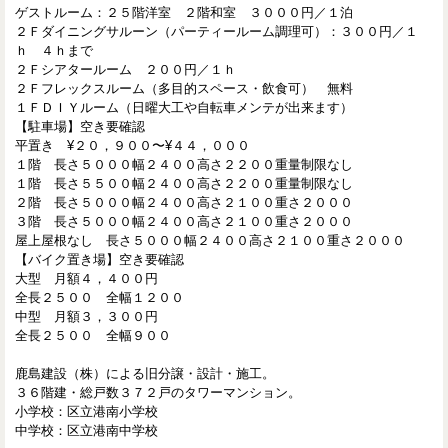
ゲストルーム：２５階洋室 ２階和室 ３０００円／１泊
２Ｆダイニングサルーン（パーティールーム調理可）：３００円／１
ｈ ４ｈまで
２Ｆシアタールーム ２００円／１ｈ
２Ｆフレックスルーム（多目的スペース・飲食可） 無料
１ＦＤＩＹルーム（日曜大工や自転車メンテが出来ます）
【駐車場】空き要確認
平置き ¥２０，９００〜¥４４，０００
１階 長さ５０００幅２４００高さ２２００重量制限なし
１階 長さ５５００幅２４００高さ２２００重量制限なし
２階 長さ５０００幅２４００高さ２１００重さ２０００
３階 長さ５０００幅２４００高さ２１００重さ２０００
屋上屋根なし 長さ５０００幅２４００高さ２１００重さ２０００
【バイク置き場】空き要確認
大型 月額４，４００円
全長２５００ 全幅１２００
中型 月額３，３００円
全長２５００ 全幅９００
鹿島建設（株）による旧分譲・設計・施工。
３６階建・総戸数３７２戸のタワーマンション。
小学校：区立港南小学校
中学校：区立港南中学校