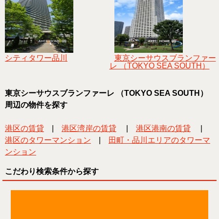
シティタワー品川
東京シーサウスブランファー
レ （TOKYO SEA SOUTH）
東京シーサウスブランファーレ （TOKYO SEA SOUTH）
周辺の物件を探す
港区の賃貸
|
港区湾岸の賃貸
|
港区港南の賃貸
|
港区のタワーマンション
|
田町・品川エリアのタワーマ
ンション
こだわり検索条件から探す