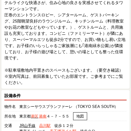
テルライクな快適さが、住み心地の良さを実感させてくれるタワ
ーマンションです。
圧巻のエントランスロビー、シアタールーム、ゲストパーキン
グ、25階眺望良好のラウンジルーム、キッチンルーム（料理教室
やお花の教室などもやっています。）、ゲストルームと、共用施
設も充実しております。コンビニ（ファミリーマート）が隣にあ
り、スーパーマルエツも徒歩2分ですので、お買い物もし易い立地
です。お子様のいらっしゃるご家族層にも｢港南緑水公園｣が隣接
しており、お子様の遊び場として、憩いの場としても整った住環
境です。
※駐車場敷地内平置きのスペースもございます。（要空き確認）
※室内写真は、前回募集していたお部屋です。ご参考までにご覧
ください。
設備条件
物件名
東京シーサウスブランファーレ （TOKYO SEA SOUTH）
所在地
東京都
港区
港南
４－７－５５
地図
交通
JR山手線
品川駅
徒歩１２分