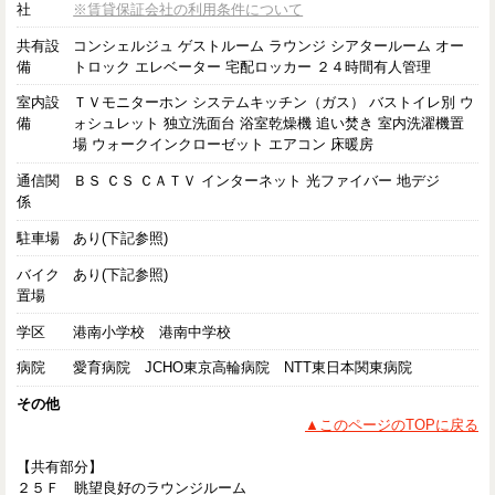
社
※賃貸保証会社の利用条件について
共有設
コンシェルジュ ゲストルーム ラウンジ シアタールーム オー
備
トロック エレベーター 宅配ロッカー ２４時間有人管理
室内設
ＴＶモニターホン システムキッチン（ガス） バストイレ別 ウ
備
ォシュレット 独立洗面台 浴室乾燥機 追い焚き 室内洗濯機置
場 ウォークインクローゼット エアコン 床暖房
通信関
ＢＳ ＣＳ ＣＡＴＶ インターネット 光ファイバー 地デジ
係
駐車場
あり(下記参照)
バイク
あり(下記参照)
置場
学区
港南小学校 港南中学校
病院
愛育病院 JCHO東京高輪病院 NTT東日本関東病院
その他
▲このページのTOPに戻る
【共有部分】
２５Ｆ 眺望良好のラウンジルーム