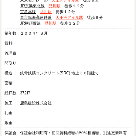
東京モノレール
天王洲アイル駅
徒歩９分
JR京浜東北線
品川駅
徒歩１２分
京急本線
品川駅
徒歩１２分
東京臨海高速鉄道
天王洲アイル駅
徒歩９分
JR横須賀線
品川駅
徒歩１２分
築年数
２００４年８月
賃料
管理費
間取り
構造
鉄骨鉄筋コンクリート(SRC) 地上３６階建て
面積
総戸数
372戸
施工
鹿島建設株式会社
礼金
敷金
保証会
保証会社利用有：初回賃料総額の50％相当額、別途更新料有