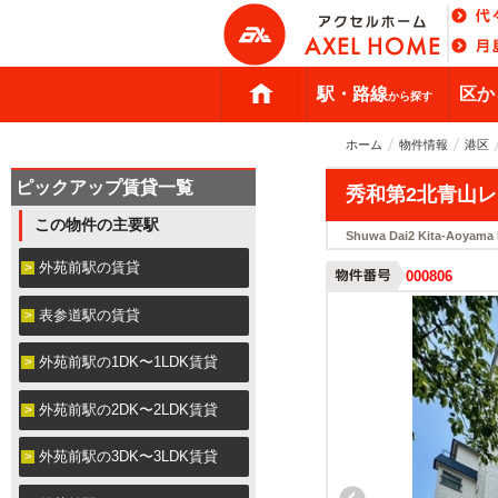
駅・路線
区か
から探す
ホーム
物件情報
港区
ピックアップ賃貸一覧
秀和第2北青山
この物件の主要駅
Shuwa Dai2 Kita-Aoyama
外苑前駅の賃貸
000806
表参道駅の賃貸
外苑前駅の1DK〜1LDK賃貸
外苑前駅の2DK〜2LDK賃貸
外苑前駅の3DK〜3LDK賃貸