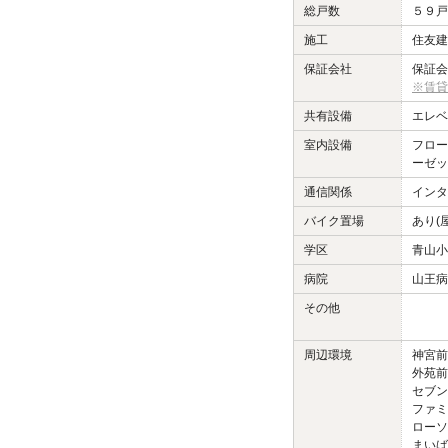
総戸数
５９戸
施工
住友建
保証会社
保証会
※賃貸
共有設備
エレベ
室内設備
フロー
ーゼッ
通信関係
インタ
バイク置場
あり(
学区
青山小
病院
山王病
その他
周辺環境
神宮前
外苑前
セブン
ファミ
ローソ
まいば