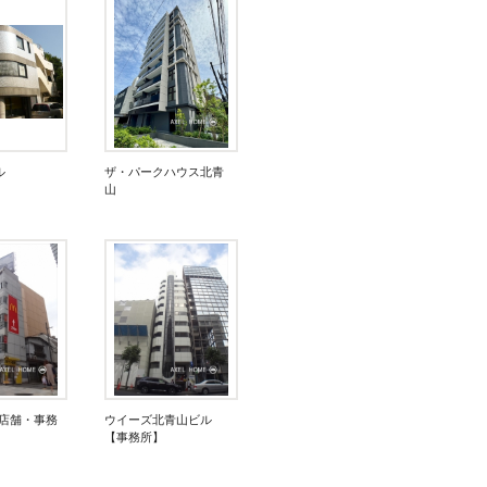
ル
ザ・パークハウス北青
山
【店舗・事務
ウイーズ北青山ビル
【事務所】