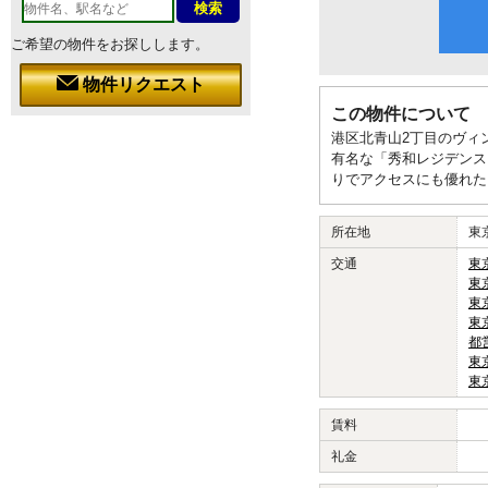
ご希望の物件をお探しします。
物件リクエスト
この物件について
港区北青山2丁目のヴィ
有名な「秀和レジデンス
りでアクセスにも優れた
所在地
東
交通
東
東
東
東
都
東
東
賃料
礼金