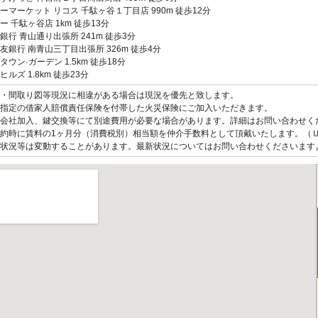
ーマーケット リコス 千駄ヶ谷１丁目店 990m 徒歩12分
ー 千駄ヶ谷店 1km 徒歩13分
銀行 青山通り出張所 241m 徒歩3分
友銀行 南青山三丁目出張所 326m 徒歩4分
タウン·ガーデン 1.5km 徒歩18分
ルズ 1.8km 徒歩23分
観・間取り図等現況に相違がある場合は現況を優先と致します。
指定の借家人賠償責任保険を付帯した火災保険にご加入いただきます。
会社加入、鍵交換等にて別途費用が必要な場合があります。詳細はお問い合わせく
約時に賃料の1ヶ月分（消費税別）相当額を仲介手数料として頂戴いたします。（
状況等は変動することがあります。最新状況についてはお問い合わせくださいます