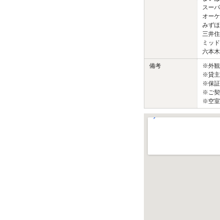
スーパ
オーケ
みずほ
三井住
ミッド
六本木ヒ
備考
※外
※貸主
※保証
※ご契
※空室