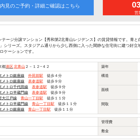
0
内見のご予約・詳細ご確認はこちら
営業
ンテージ分譲マンション【秀和第2北青山レジデンス】の賃貸情報です。青と
」シリーズ。スタジアム通りから少し西側に入った閑静な住宅街に建つ好立
ロケーションです。
京都
港区
北青山
２－１２−４２
築年
京メトロ銀座線
外苑前駅
徒歩４分
構造
京メトロ銀座線
表参道駅
徒歩９分
京メトロ千代田線
表参道駅
徒歩９分
面積
京メトロ半蔵門線
表参道駅
徒歩９分
営大江戸線
青山一丁目駅
徒歩１１分
京メトロ半蔵門線
青山一丁目駅
徒歩１１分
間取
京メトロ銀座線
青山一丁目駅
徒歩１１分
管理費
敷金