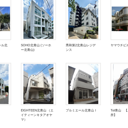
ャル北
SOHO北青山 (ソーホ
秀和第2北青山レジデ
ヤマウチビ
ー北青山)
ンス
EIGHTEEN北青山 （エ
プルミエール北青山Ⅰ
Tot青山 
イティーンキタアオヤ
所】
マ）