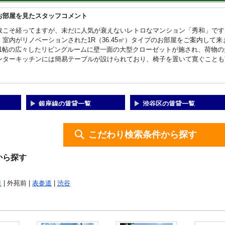
お部屋を見たスタッフコメント
数こそ経ってますが、未だに人気が衰えないレトロなマンション「秀和」です
、室内がリノベーションされた1R（36.45㎡）タイプのお部屋をご案内して来
3.1帖の広々したリビングルームに壁一面の大型クローゼットが施され、荷物
ンターキッチンには簡易テーブルが設けられており、椅子を置いて寛ぐことも
銀座線の賃貸一覧
渋谷区の賃貸一覧
こだわり検索条件から探す
から探す
目
| 外苑前 |
表参道
|
渋谷