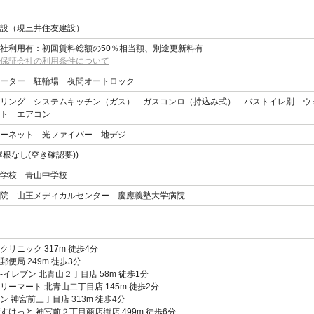
設（現三井住友建設）
社利用有：初回賃料総額の50％相当額、別途更新料有
保証会社の利用条件について
ーター 駐輪場 夜間オートロック
リング システムキッチン（ガス） ガスコンロ（持込み式） バストイレ別 ウ
ト エアコン
ーネット 光ファイバー 地デジ
屋根なし(空き確認要))
学校 青山中学校
院 山王メディカルセンター 慶應義塾大学病院
クリニック 317m 徒歩4分
郵便局 249m 徒歩3分
-イレブン 北青山２丁目店 58m 徒歩1分
リーマート 北青山二丁目店 145m 徒歩2分
ン 神宮前三丁目店 313m 徒歩4分
すけっと 神宮前２丁目商店街店 499m 徒歩6分