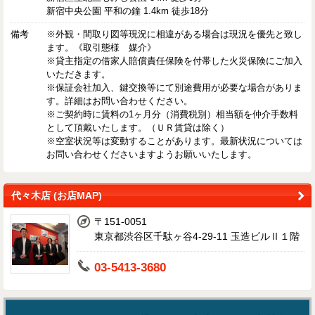
新宿中央公園 平和の鐘 1.4km 徒歩18分
備考
※外観・間取り図等現況に相違がある場合は現況を優先と致し
ます。《取引態様 媒介》
※貸主指定の借家人賠償責任保険を付帯した火災保険にご加入
いただきます。
※保証会社加入、鍵交換等にて別途費用が必要な場合がありま
す。詳細はお問い合わせください。
※ご契約時に賃料の1ヶ月分（消費税別）相当額を仲介手数料
として頂戴いたします。（ＵＲ賃貸は除く）
※空室状況等は変動することがあります。最新状況については
お問い合わせくださいますようお願いいたします。
代々木店 (お店MAP)
〒151-0051
東京都渋谷区千駄ヶ谷4-29-11 玉造ビルⅡ１階
03-5413-3680