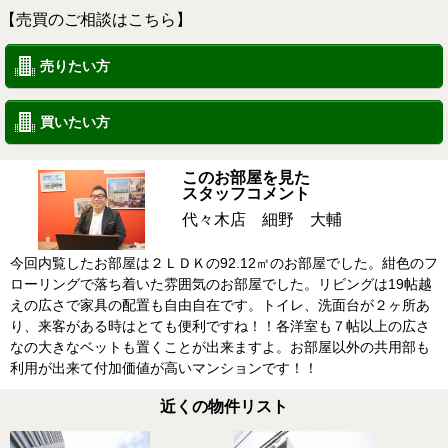
【売買のご相談はこちら】
売りたい方
買いたい方
このお部屋を見た
スタッフコメント
代々木店 細野 大輔
今回内覧したお部屋は２ＬＤＫの92.12㎡のお部屋でした。紺色のフ
ローリングで落ち着いた雰囲気のお部屋でした。リビングは19帖越
えの広さで家具の配置も自由自在です。トイレ、洗面台が２ヶ所あ
り、来客がある時はとても便利ですね！！各洋室も７帖以上の広さ
なの大きなベットも置くことが出来ますよ。お部屋以外の共用部も
利用が出来て付加価値が高いマンションです！！
近くの物件リスト