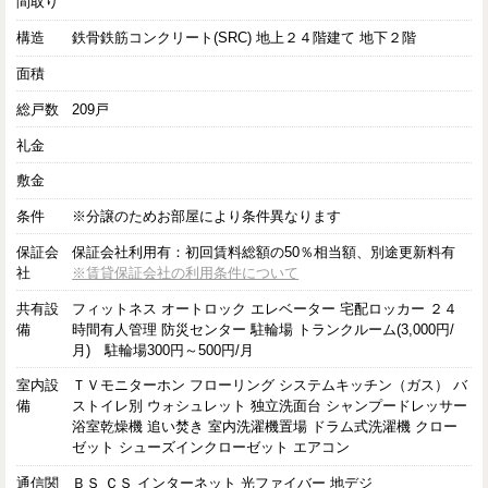
間取り
構造
鉄骨鉄筋コンクリート(SRC) 地上２４階建て 地下２階
面積
総戸数
209戸
礼金
敷金
条件
※分譲のためお部屋により条件異なります
保証会
保証会社利用有：初回賃料総額の50％相当額、別途更新料有
社
※賃貸保証会社の利用条件について
共有設
フィットネス オートロック エレベーター 宅配ロッカー ２４
備
時間有人管理 防災センター 駐輪場 トランクルーム(3,000円/
月) 駐輪場300円～500円/月
室内設
ＴＶモニターホン フローリング システムキッチン（ガス） バ
備
ストイレ別 ウォシュレット 独立洗面台 シャンプードレッサー
浴室乾燥機 追い焚き 室内洗濯機置場 ドラム式洗濯機 クロー
ゼット シューズインクローゼット エアコン
通信関
ＢＳ ＣＳ インターネット 光ファイバー 地デジ