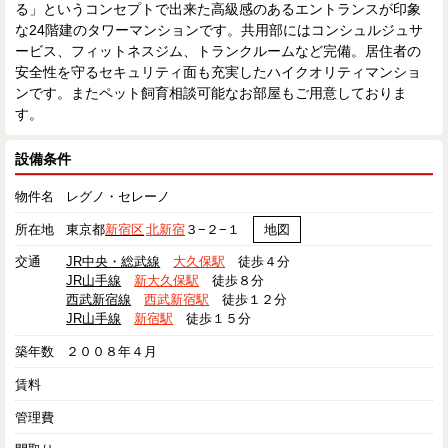
る」というコンセプトで出来た高級感のあるエントランスが印象
な24階建のタワーマンションです。共用部にはコンシュルジュサ
ービス、フィットネスジム、トランクルームなど完備。居住者の
安全性を守るセキュリティ面も充実したハイクオリティマンショ
ンです。またペット飼育相談可能なお部屋もご用意しておりま
す。
設備条件
物件名
レグノ・セレーノ
所在地
東京都
新宿区
北新宿
３−２−１
地図
交通
JR中央・総武線
大久保駅
徒歩４分
JR山手線
新大久保駅
徒歩８分
西武新宿線
西武新宿駅
徒歩１２分
JR山手線
新宿駅
徒歩１５分
築年数
２００８年４月
賃料
管理費