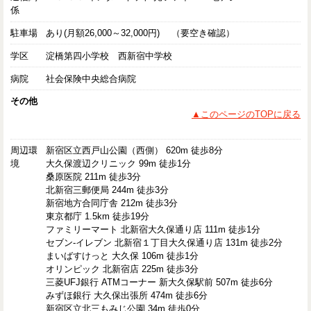
係
駐車場
あり(月額26,000～32,000円) （要空き確認）
学区
淀橋第四小学校 西新宿中学校
病院
社会保険中央総合病院
その他
▲このページのTOPに戻る
周辺環
新宿区立西戸山公園（西側） 620m 徒歩8分
境
大久保渡辺クリニック 99m 徒歩1分
桑原医院 211m 徒歩3分
北新宿三郵便局 244m 徒歩3分
新宿地方合同庁舎 212m 徒歩3分
東京都庁 1.5km 徒歩19分
ファミリーマート 北新宿大久保通り店 111m 徒歩1分
セブン-イレブン 北新宿１丁目大久保通り店 131m 徒歩2分
まいばすけっと 大久保 106m 徒歩1分
オリンピック 北新宿店 225m 徒歩3分
三菱UFJ銀行 ATMコーナー 新大久保駅前 507m 徒歩6分
みずほ銀行 大久保出張所 474m 徒歩6分
新宿区立北三もみじ公園 34m 徒歩0分