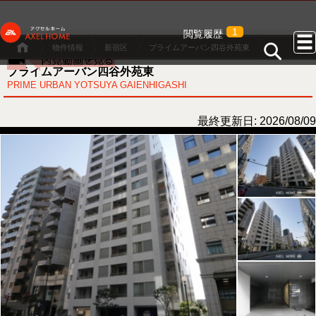
1
閲覧履歴
物件情報
新宿区
プライムアーバン四谷外苑東
プライムアーバン四谷外苑東
PRIME URBAN YOTSUYA GAIENHIGASHI
最終更新日: 2026/08/09