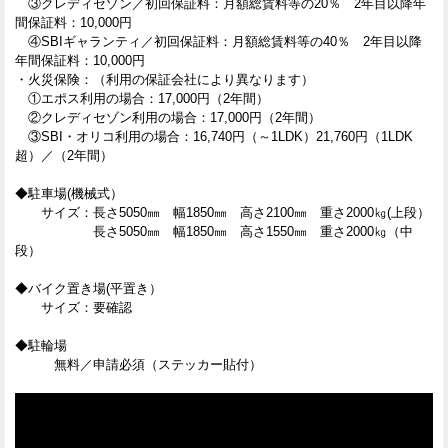
③クレディセゾン／初回保証料：月額総賃料等の20％ 2年目以降年
間保証料：10,000円
④SBIギャランティ／初回保証料：月額総賃料等の40％ 2年目以降
年間保証料：10,000円
・火災保険：（利用の保証会社により異なります）
①エポス利用の場合：17,000円（2年間）
②クレディセゾン利用の場合：17,000円（2年間）
③SBI・オリコ利用の場合：16,740円（～1LDK）21,760円（1LDK
超）／（2年間）
◆駐車場(機械式）
サイズ：長さ5050㎜ 幅1850㎜ 高さ2100㎜ 重さ2000㎏(上段）
長さ5050㎜ 幅1850㎜ 高さ1550㎜ 重さ2000㎏（中
段）
◆バイク置き場(平置き）
サイズ：要確認
◆駐輪場
無料／申請必須（ステッカー貼付）