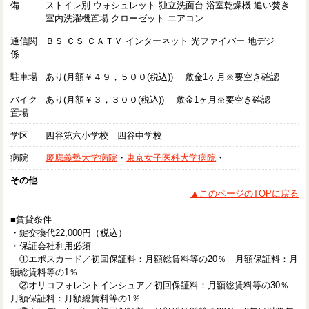
備
ストイレ別 ウォシュレット 独立洗面台 浴室乾燥機 追い焚き
室内洗濯機置場 クローゼット エアコン
通信関
ＢＳ ＣＳ ＣＡＴＶ インターネット 光ファイバー 地デジ
係
駐車場
あり(月額￥４９，５００(税込)) 敷金1ヶ月※要空き確認
バイク
あり(月額￥３，３００(税込)) 敷金1ヶ月※要空き確認
置場
学区
四谷第六小学校 四谷中学校
病院
慶應義塾大学病院
・
東京女子医科大学病院
・
その他
▲このページのTOPに戻る
■賃貸条件
・鍵交換代22,000円（税込）
・保証会社利用必須
①エポスカード／初回保証料：月額総賃料等の20％ 月額保証料：月
額総賃料等の1％
②オリコフォレントインシュア／初回保証料：月額総賃料等の30％
月額保証料：月額総賃料等の1％