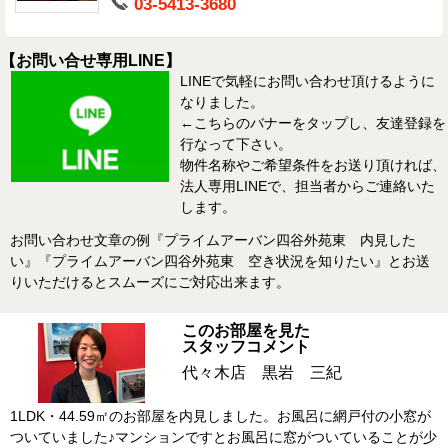
03-5413-3680
【お問い合せ専用LINE】
LINEで気軽にお問い合わせ頂けるように
なりました。
←こちらのバナーをタップし、友達登録を
行なって下さい。
物件名称やご希望条件をお送り頂ければ、
法人専用LINEで、担当者からご連絡いた
します。
お問い合わせ文章の例『プライムアーバン四谷外苑東 内見した
い』『プライムアーバン四谷外苑東 空き状況を知りたい』とお送
りいただけるとスムーズにご対応出来ます。
このお部屋を見た
スタッフコメント
代々木店 黒岩 三紀
1LDK・44.59㎡のお部屋を内見しました。お風呂に網戸付の小窓が
ついていました♪マンションですとお風呂に窓がついていることが少