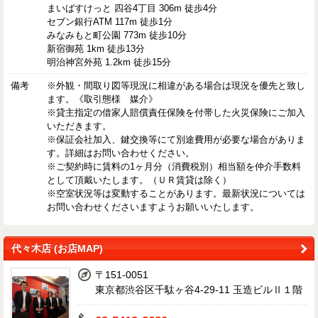
まいばすけっと 四谷4丁目 306m 徒歩4分
セブン銀行ATM 117m 徒歩1分
みなみもと町公園 773m 徒歩10分
新宿御苑 1km 徒歩13分
明治神宮外苑 1.2km 徒歩15分
備考
※外観・間取り図等現況に相違がある場合は現況を優先と致し
ます。《取引態様 媒介》
※貸主指定の借家人賠償責任保険を付帯した火災保険にご加入
いただきます。
※保証会社加入、鍵交換等にて別途費用が必要な場合がありま
す。詳細はお問い合わせください。
※ご契約時に賃料の1ヶ月分（消費税別）相当額を仲介手数料
として頂戴いたします。（ＵＲ賃貸は除く）
※空室状況等は変動することがあります。最新状況については
お問い合わせくださいますようお願いいたします。
代々木店 (お店MAP)
〒151-0051
東京都渋谷区千駄ヶ谷4-29-11 玉造ビルⅡ１階