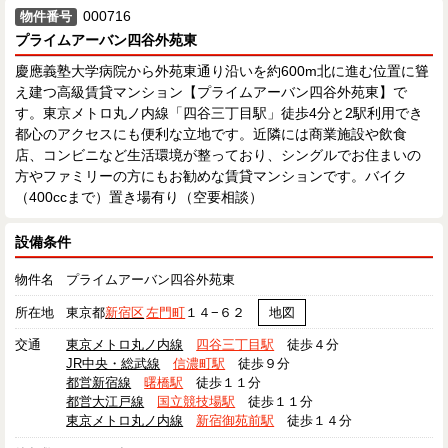
000716
物件番号
プライムアーバン四谷外苑東
慶應義塾大学病院から外苑東通り沿いを約600m北に進む位置に聳
え建つ高級賃貸マンション【プライムアーバン四谷外苑東】で
す。東京メトロ丸ノ内線「四谷三丁目駅」徒歩4分と2駅利用でき
都心のアクセスにも便利な立地です。近隣には商業施設や飲食
店、コンビニなど生活環境が整っており、シングルでお住まいの
方やファミリーの方にもお勧めな賃貸マンションです。バイク
（400ccまで）置き場有り（空要相談）
設備条件
物件名
プライムアーバン四谷外苑東
所在地
東京都
新宿区
左門町
１４−６２
地図
交通
東京メトロ丸ノ内線
四谷三丁目駅
徒歩４分
JR中央・総武線
信濃町駅
徒歩９分
都営新宿線
曙橋駅
徒歩１１分
都営大江戸線
国立競技場駅
徒歩１１分
東京メトロ丸ノ内線
新宿御苑前駅
徒歩１４分