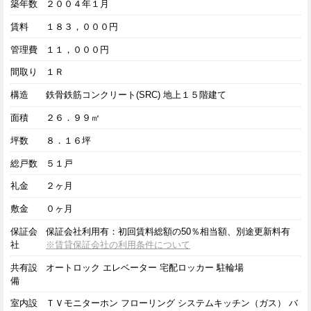
築年数
２００４年１月
賃料
１８３，０００円
管理費
１１，０００円
間取り
１Ｒ
構造
鉄骨鉄筋コンクリート(SRC) 地上１５階建て
面積
２６．９９㎡
坪数
８．１６坪
総戸数
５１戸
礼金
２ヶ月
敷金
０ヶ月
保証会
保証会社利用有：初回賃料総額の50％相当額、別途更新料有
社
※賃貸保証会社の利用条件について
共有設
オートロック エレベーター 宅配ロッカー 駐輪場
備
室内設
ＴＶモニターホン フローリング システムキッチン（ガス） バ