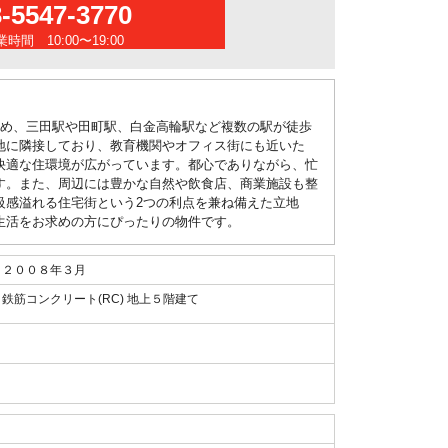
3-5547-3770
時間 10:00〜19:00
じめ、三田駅や田町駅、白金高輪駅など複数の駅が徒歩
地に隣接しており、教育機関やオフィス街にも近いた
快適な住環境が広がっています。都心でありながら、忙
す。また、周辺には豊かな自然や飲食店、商業施設も整
級感溢れる住宅街という2つの利点を兼ね備えた立地
生活をお求めの方にぴったりの物件です。
２００８年３月
鉄筋コンクリート(RC) 地上５階建て