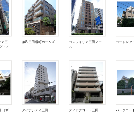
エア三
藤和三田綱町ホームズ
コンフォリア三田ノー
コートレア
グ・ノ
ス
田 （ザ
ダイナシティ三田
ディアナコート三田
パークコー