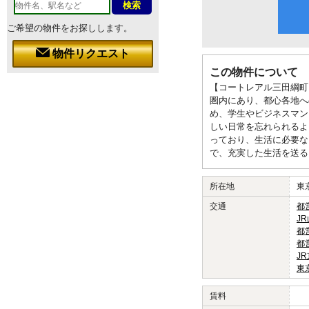
ご希望の物件をお探しします。
物件リクエスト
この物件について
【コートレアル三田綱町
圏内にあり、都心各地へ
め、学生やビジネスマン
しい日常を忘れられるよ
っており、生活に必要な
で、充実した生活を送る
所在地
東
交通
都
J
都
都
J
東
賃料