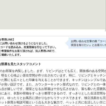
専用LINE】
お問い合わせ文章の例『コー
気軽にお問い合わせ頂けるようになりました。
状況を知りたい』とお送りい
Rコードを読み込み、友達登録を行なって下さい。
ご希望条件をお送り頂ければ、法人専用LINEで、
ご連絡いたします。
お部屋を見たスタッフコメント
DKのお部屋を内覧しました。まず、リビングはとても広く、開放感のある空間
、明るく心地よい居住空間が作り出されています。特に、リビングとキッチン
いた際にも広々とした印象を与えることができます。キッチンはシンプルであ
手が良い設計です。また、カウンターキッチン形式なので、リビングとの一体
る点が嬉しいです。寝室となるお部屋は十分な広さがあり、落ち着いた雰囲気
分にあり、衣類や荷物をすっきり整理できるので、すっきりとした生活空間を
おり、ゆったりとお風呂に浸かりながらリラックスできます。独立洗面台も完
ペット飼育が相談可能という点も大きな魅力で、ペットと共に生活したい方に