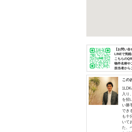
【お問い合せ
LINEで
こちらのQ
物件名称や
担当者から
この
1L
入り
を招
い勝
でき
も十
いて
た、