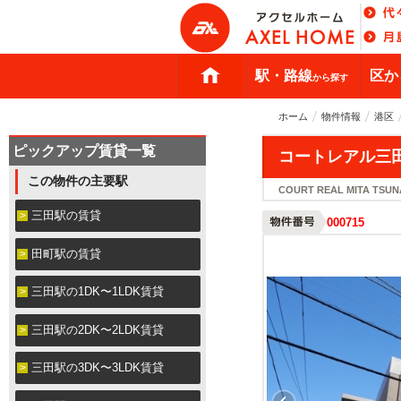
駅・路線
区か
から探す
ホーム
物件情報
港区
ピックアップ賃貸一覧
コートレアル三
この物件の主要駅
COURT REAL MITA TSU
三田駅の賃貸
000715
田町駅の賃貸
三田駅の1DK〜1LDK賃貸
三田駅の2DK〜2LDK賃貸
三田駅の3DK〜3LDK賃貸