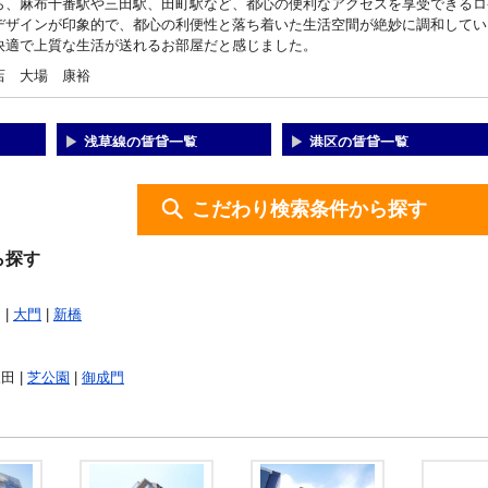
ら、麻布十番駅や三田駅、田町駅など、都心の便利なアクセスを享受できるロ
デザインが印象的で、都心の利便性と落ち着いた生活空間が絶妙に調和してい
快適で上質な生活が送れるお部屋だと感じました。
店 大場 康裕
浅草線の賃貸一覧
港区の賃貸一覧
こだわり検索条件から探す
ら探す
 |
大門
|
新橋
三田 |
芝公園
|
御成門