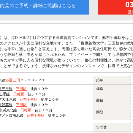
0
内見のご予約・詳細ご確認はこちら
営業
】は、港区三田2丁目に位置する高級賃貸マンションです。麻布十番駅をは
のアクセスが非常に便利な立地です。また、「慶應義塾大学」三田校舎の敷
にも非常に適した物件と言えます。周囲は落ち着いた高級住宅街で、静かで
うな静寂と落ち着きが感じられるため、プライベート空間としても理想的で
ものがすぐ手に入る便利な環境が整っています。都心の利便性と、静かで高
ことができるでしょう。洗練されたデザインのマンションで、快適で上質な
京都
港区
三田
２－２０－２１
築年
営三田線
三田駅
徒歩１０分
構造
R山手線
田町駅
徒歩１２分
営大江戸線
麻布十番駅
徒歩１０分
面積
営浅草線
三田駅
徒歩１０分
R京浜東北線
田町駅
徒歩１２分
間取
京メトロ南北線
麻布十番駅
徒歩１０分
管理費