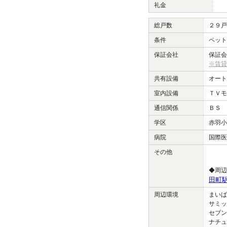
礼金
総戸数
２９戸
条件
ペット
保証会社
保証会
※賃貸
共有設備
オート
室内設備
ＴＶモ
通信関係
ＢＳ 
学区
赤羽
病院
国際医
その他
◆周辺
田町
周辺環境
まいば
サミッ
セブン
ナチュ