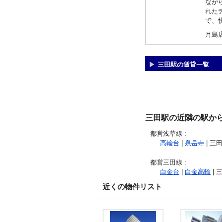
なが
れた
で、
月島
三田駅の賃貸一覧
三田駅の近隣の駅か
都営浅草線
:
高輪台
|
泉岳寺
| 三田
都営三田線
:
白金台
|
白金高輪
| 
近くの物件リスト