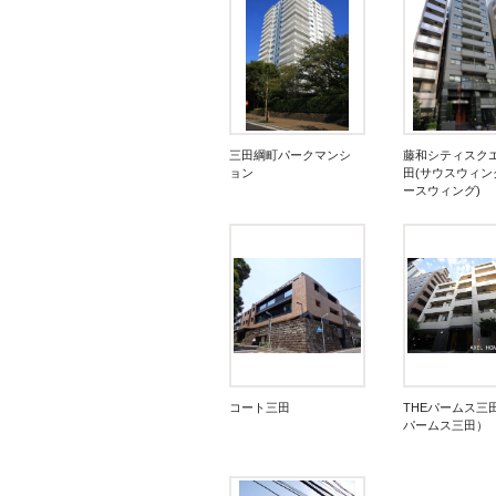
三田綱町パークマンシ
藤和シティスク
ョン
田(サウスウィン
ースウィング)
コート三田
THEパームス三
パームス三田）