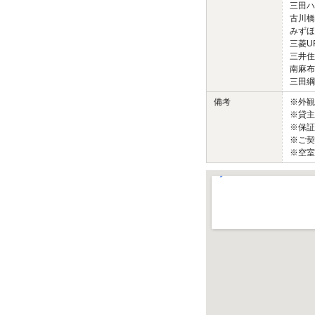
三田ハ
古川橋
みずほ
三菱U
三井住
南麻布
三田綱
備考
※外
※貸主
※保証
※ご契
※空室