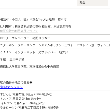
敷金
相談可（小型犬１匹）※敷金1ヶ月分追加 猫不可
社利用有：初回賃料総額の50％相当額、別途更新料有
保証会社の利用条件について
ロック エレベーター 宅配ロッカー
ニターホン フローリング システムキッチン（ガス） バストイレ別 ウォシュ
ＣＡＴＶ インターネット 光ファイバー 地デジ
小学校 三田中学校
療福祉大学三田病院、東京都済生会中央病院
駅の物件を地図で見る◆
駅賃貸マンション
すけっと 南麻布古川橋店 286m 徒歩4分
トストア 三田店 343m 徒歩4分
-イレブン 南麻布店 187m 徒歩2分
ラルローソン 南麻布二丁目店 389m 徒歩5分