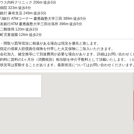
ウス内科クリニック 206m 徒歩3分
病院 323m 徒歩4分
銀行 麻布支店 249m 徒歩3分
FJ銀行 ATMコーナー 慶應義塾大学三田 389m 徒歩5分
友銀行ATM 慶應義塾大学三田出張所 396m 徒歩5分
二郵便局 120m 徒歩2分
町児童遊園 126m 徒歩2分
観・間取り図等現況に相違がある場合は現況を優先と致します。
指定の借家人賠償責任保険を付帯した火災保険にご加入いただきます。
会社加入、鍵交換等にて別途費用が必要な場合があります。詳細はお問い合わせく
約時に賃料の1ヶ月分（消費税別）相当額を仲介手数料として頂戴いたします。（
状況等は変動することがあります。最新状況についてはお問い合わせくださいます