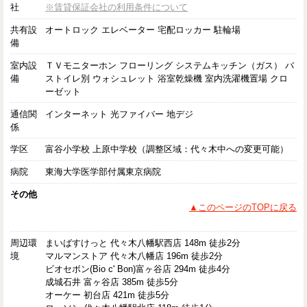
社
※賃貸保証会社の利用条件について
共有設
オートロック エレベーター 宅配ロッカー 駐輪場
備
室内設
ＴＶモニターホン フローリング システムキッチン（ガス） バ
備
ストイレ別 ウォシュレット 浴室乾燥機 室内洗濯機置場 クロ
ーゼット
通信関
インターネット 光ファイバー 地デジ
係
学区
富谷小学校 上原中学校（調整区域：代々木中への変更可能）
病院
東海大学医学部付属東京病院
その他
▲このページのTOPに戻る
周辺環
まいばすけっと 代々木八幡駅西店 148m 徒歩2分
境
マルマンストア 代々木八幡店 196m 徒歩2分
ビオセボン(Bio c' Bon)富ヶ谷店 294m 徒歩4分
成城石井 富ヶ谷店 385m 徒歩5分
オーケー 初台店 421m 徒歩5分