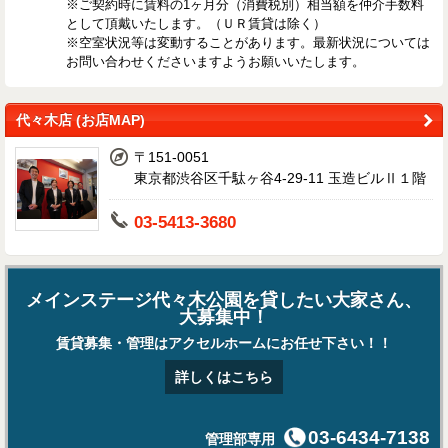
※ご契約時に賃料の1ヶ月分（消費税別）相当額を仲介手数料
として頂戴いたします。（ＵＲ賃貸は除く）
※空室状況等は変動することがあります。最新状況については
お問い合わせくださいますようお願いいたします。
代々木店 (お店MAP)
〒151-0051
東京都渋谷区千駄ヶ谷4-29-11 玉造ビルⅡ１階
03-5413-3680
メインステージ代々木公園を貸したい大家さん、
大募集中！
賃貸募集・管理はアクセルホームにお任せ下さい！！
詳しくはこちら
03-6434-7138
管理部専用