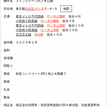
物件名
メインステージ代々木公園
所在地
東京都
渋谷区
代々木
５−８−９
地図
交通
東京メトロ千代田線
代々木公園駅
徒歩４分
小田急小田原線
代々木八幡駅
徒歩４分
東京メトロ千代田線
代々木上原駅
徒歩１０分
小田急小田原線
代々木上原駅
徒歩１０分
京王京王線
初台駅
徒歩１６分
築年数
２００５年２月
賃料
管理費
間取り
構造
鉄筋コンクリート(RC) 地上８階建て
面積
礼金
敷金
保証会
保証会社利用有：初回賃料総額の50％相当額、別途更新料有