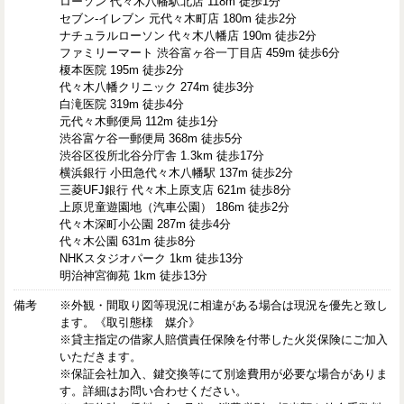
ローソン 代々木八幡駅北店 118m 徒歩1分
セブン-イレブン 元代々木町店 180m 徒歩2分
ナチュラルローソン 代々木八幡店 190m 徒歩2分
ファミリーマート 渋谷富ヶ谷一丁目店 459m 徒歩6分
榎本医院 195m 徒歩2分
代々木八幡クリニック 274m 徒歩3分
白滝医院 319m 徒歩4分
元代々木郵便局 112m 徒歩1分
渋谷富ケ谷一郵便局 368m 徒歩5分
渋谷区役所北谷分庁舎 1.3km 徒歩17分
横浜銀行 小田急代々木八幡駅 137m 徒歩2分
三菱UFJ銀行 代々木上原支店 621m 徒歩8分
上原児童遊園地（汽車公園） 186m 徒歩2分
代々木深町小公園 287m 徒歩4分
代々木公園 631m 徒歩8分
NHKスタジオパーク 1km 徒歩13分
明治神宮御苑 1km 徒歩13分
備考
※外観・間取り図等現況に相違がある場合は現況を優先と致し
ます。《取引態様 媒介》
※貸主指定の借家人賠償責任保険を付帯した火災保険にご加入
いただきます。
※保証会社加入、鍵交換等にて別途費用が必要な場合がありま
す。詳細はお問い合わせください。