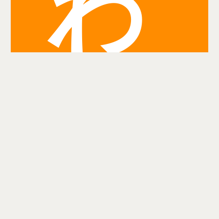
わ
り
検