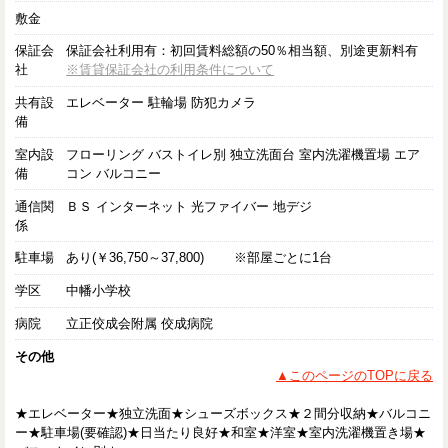
敷金
保証会
保証会社利用有：初回賃料総額の50％相当額、別途更新料有
社
※賃貸保証会社の利用条件について
共有設
エレベーター 駐輪場 防犯カメラ
備
室内設
フローリング バストイレ別 独立洗面台 室内洗濯機置場 エア
備
コン バルコニー
通信関
ＢＳ インターネット 光ファイバー 地デジ
係
駐車場
あり(￥36,750～37,800) ※部屋ごとに1台
学区
中幡小学校
病院
立正佼成会附属 佼成病院
その他
▲このページのTOPに戻る
★エレベーター★独立洗面★シューズボックス★２間分収納★バルコニ
ー★駐車場(要確認)★日当たり良好★和室★洋室★室内洗濯機置き場★