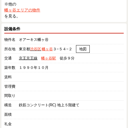
※他の
幡ヶ谷エリアの物件
を見る。
設備条件
物件名
オアーキス幡ヶ谷
所在地
東京都
渋谷区
幡ヶ谷
３−５４−２
地図
交通
京王京王線
幡ヶ谷駅
徒歩９分
築年数
１９９０年１０月
賃料
管理費
間取り
構造
鉄筋コンクリート(RC) 地上５階建て
面積
礼金