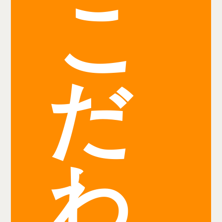
こ
だ
わ