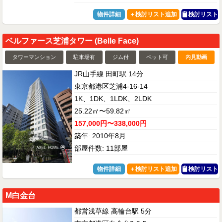
物件詳細
検討リスト
ベルファース芝浦タワー (Belle Face)
タワーマンション
駐車場有
ジム付
ペット可
内見動画
JR山手線 田町駅 14分
東京都港区芝浦4-16-14
1K、1DK、1LDK、2LDK
25.22㎡〜59.82㎡
157,000円〜338,000円
築年: 2010年8月
部屋件数: 11部屋
物件詳細
検討リスト
M白金台
都営浅草線 高輪台駅 5分