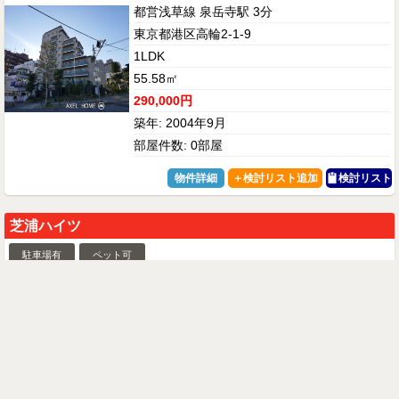
都営浅草線 泉岳寺駅 3分
東京都港区高輪2-1-9
1LDK
55.58㎡
290,000円
築年: 2004年9月
部屋件数: 0部屋
物件詳細
検討リスト
芝浦ハイツ
駐車場有
ペット可
JR山手線 田町駅 13分
東京都港区芝浦4-16-36
築年: 1988年2月
部屋件数: 0部屋