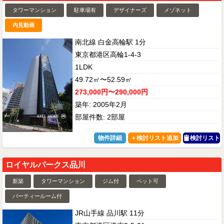
タワーマンション
駐車場有
デザイナーズ
メゾネット
内見動画
南北線 白金高輪駅 1分
東京都港区高輪1-4-3
1LDK
49.72㎡〜52.59㎡
273,000円〜290,000円
築年: 2005年2月
部屋件数: 2部屋
物件詳細
検討リスト
ロイヤルパークス品川
新築
タワーマンション
ジム付
ペット可
パーティールーム付
JR山手線 品川駅 11分