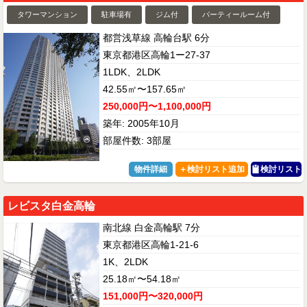
タワーマンション
駐車場有
ジム付
パーティールーム付
都営浅草線 高輪台駅 6分
東京都港区高輪1ー27-37
1LDK、2LDK
42.55㎡〜157.65㎡
250,000円〜1,100,000円
築年: 2005年10月
部屋件数: 3部屋
物件詳細
検討リスト
レビスタ白金高輪
南北線 白金高輪駅 7分
東京都港区高輪1-21-6
1K、2LDK
25.18㎡〜54.18㎡
151,000円〜320,000円