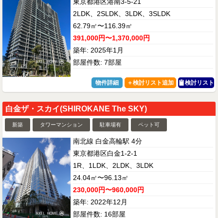
東京都港区港南3-5-21
2LDK、2SLDK、3LDK、3SLDK
62.79㎡〜116.39㎡
391,000円〜1,370,000円
築年: 2025年1月
部屋件数: 7部屋
物件詳細
検討リスト
白金ザ・スカイ(SHIROKANE The SKY)
新築
タワーマンション
駐車場有
ペット可
南北線 白金高輪駅 4分
東京都港区白金1-2-1
1R、1LDK、2LDK、3LDK
24.04㎡〜96.13㎡
230,000円〜960,000円
築年: 2022年12月
部屋件数: 16部屋