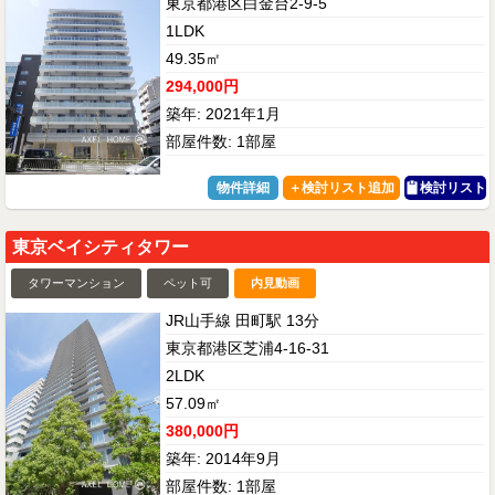
東京都港区白金台2-9-5
1LDK
49.35㎡
294,000円
築年: 2021年1月
部屋件数: 1部屋
物件詳細
検討リスト
東京ベイシティタワー
タワーマンション
ペット可
内見動画
JR山手線 田町駅 13分
東京都港区芝浦4-16-31
2LDK
57.09㎡
380,000円
築年: 2014年9月
部屋件数: 1部屋