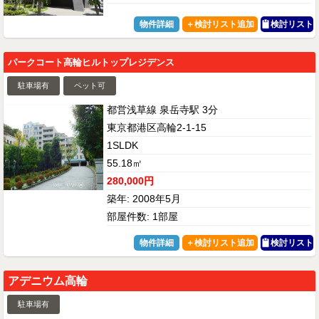
物件詳細
検討リスト
パークコート高輪ヒルトップレジデンス
駐車場有
ペット可
都営浅草線 泉岳寺駅 3分
東京都港区高輪2-1-15
1SLDK
55.18㎡
280,000円
築年: 2008年5月
部屋件数: 1部屋
物件詳細
検討リスト
アデニウム高輪
駐車場有