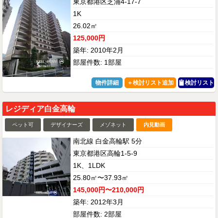
東京都港区芝浦4-17-7
1K
26.02㎡
125,000円
築年: 2010年2月
部屋件数: 1部屋
物件詳細
検討リスト
レジディア白金高輪
ペット可
デザイナーズ
メゾネット
内見動画
南北線 白金高輪駅 5分
東京都港区高輪1-5-9
1K、1LDK
25.80㎡〜37.93㎡
145,000円〜210,000円
築年: 2012年3月
部屋件数: 2部屋