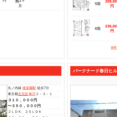
円
1ヶ
礼
209,00
5階
月
円
236,00
6階
円
8
パークナード春日ヒ
丸ノ内線
後楽園駅
徒歩7分
東京都
文京区
春日
２－３－１
３１０，０００円
〜３５０，０００円
２ＬＤＫ、２ＳＬＤＫ