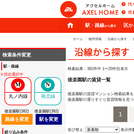
駅・路線
区か
から探す
ホーム
物件情報
沿線から探す
検索条件変更
駅・路線
検索結果：
382件中 1〜20件目表示
※現在選択中
後楽園駅の賃貸一覧
M
N
後楽園駅の賃貸マンション検索結果
丸ノ内線
南北線
後楽園駅の選りすぐり賃貸情報を見つ
後楽園駅(382)
後楽園駅(382)
1
路線を変更
駅を変更
並び替え:
表示件
絞り込み条件