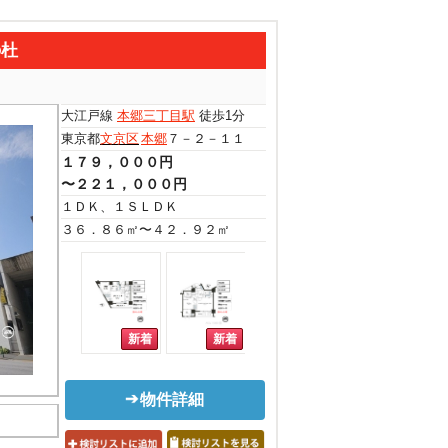
の杜
大江戸線
本郷三丁目駅
徒歩1分
東京都
文京区
本郷
７－２－１１
１７９，０００円
〜２２１，０００円
１ＤＫ、１ＳＬＤＫ
３６．８６㎡〜４２．９２㎡
物件詳細