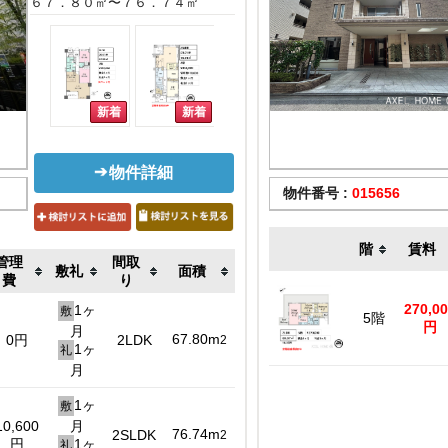
６７．８０㎡〜７６．７４㎡
物件詳細
物件番号 :
015656
階
賃料
管理
間取
敷礼
面積
費
り
270,0
1ヶ
敷
5階
円
月
67.80m
0円
2LDK
2
1ヶ
礼
月
1ヶ
敷
10,600
月
76.74m
2SLDK
2
円
1ヶ
礼