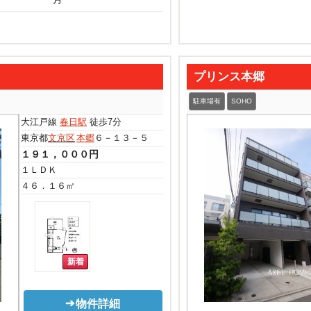
プリンス本郷
駐車場有
SOHO
大江戸線
春日駅
徒歩7分
東京都
文京区
本郷
６－１３－５
１９１，０００円
１ＬＤＫ
４６．１６㎡
物件詳細