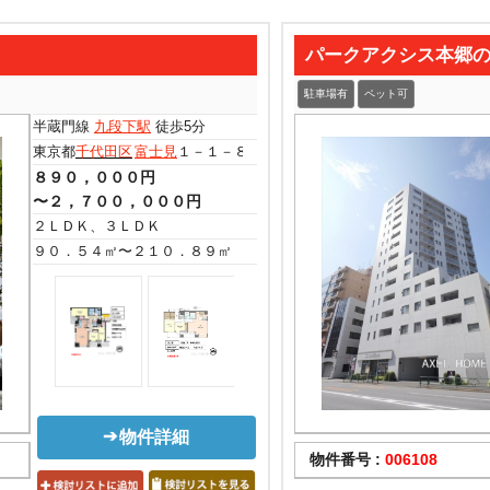
パークアクシス本郷
駐車場有
ペット可
半蔵門線
九段下駅
徒歩5分
東京都
千代田区
富士見
１－１－８
８９０，０００円
〜２，７００，０００円
２ＬＤＫ、３ＬＤＫ
９０．５４㎡〜２１０．８９㎡
物件詳細
物件番号 :
006108