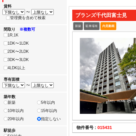
賃料
〜
ブランズ千代田富士見
管理費を含めて検索
新築
駐車場有
内見動画
間取り
※複数可
1R,1K
1DK〜1LDK
2DK〜2LDK
3DK〜3LDK
4LDK以上
専有面積
〜
築年数
新築
5年以内
10年以内
15年以内
20年以内
指定しない
物件番号 :
015431
駅徒歩