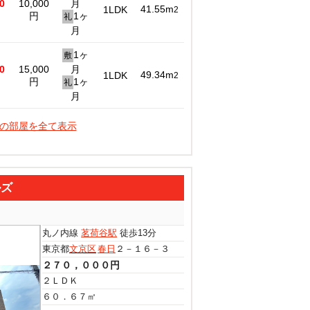
0
10,000
月
41.55m
1LDK
2
円
1ヶ
礼
月
1ヶ
敷
0
15,000
月
49.34m
1LDK
2
円
1ヶ
礼
月
件の部屋を全て表示
ルズ
丸ノ内線
茗荷谷駅
徒歩13分
東京都
文京区
春日
２－１６－３
２７０，０００円
２ＬＤＫ
６０．６７㎡