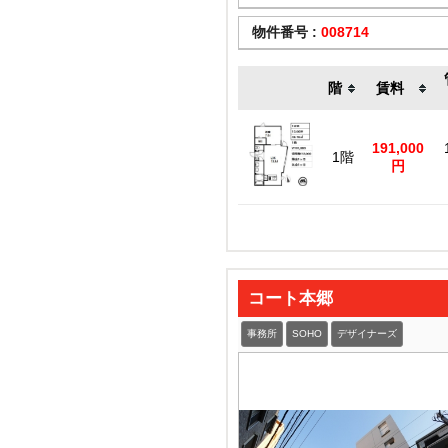
物件番号 :
008714
階
賃料
191,000
1階
円
コート本郷
事務所
SOHO
デザイナーズ