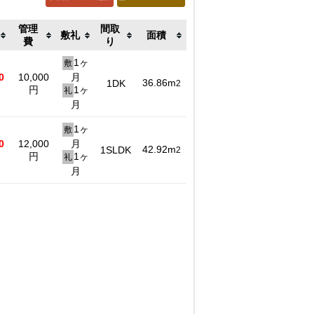
管理
間取
敷礼
面積
費
り
1ヶ
敷
0
10,000
月
36.86m
1DK
2
円
1ヶ
礼
月
1ヶ
敷
0
12,000
月
42.92m
1SLDK
2
円
1ヶ
礼
月