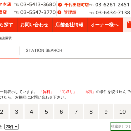
ら探す
お問い合わせ
店舗会社情報
オーナー様へ
後楽園駅
を一覧表示しています。
「賃料」、「間取り」、「面積」
の条件を絞り込んで
けたら、お気軽にお問い合わせ下さい。
2
3
4
5
6
7
8
9
10
数: