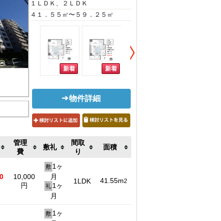
１ＬＤＫ、２ＬＤＫ
４１．５５㎡〜５９．２５㎡
物件詳細
管理
間取
敷礼
面積
費
り
1ヶ
敷
0
10,000
月
41.55m
1LDK
2
円
1ヶ
礼
月
1ヶ
敷