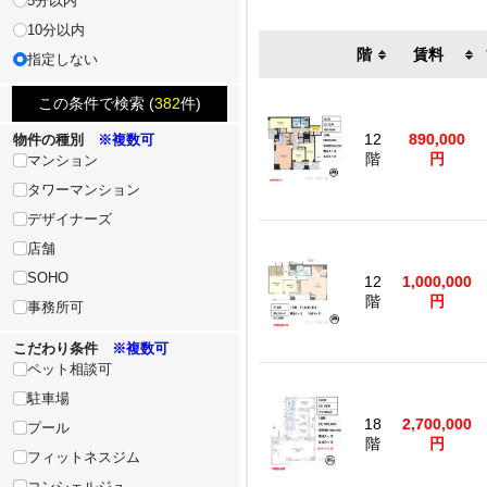
5分以内
10分以内
階
賃料
指定しない
この条件で検索 (
382
件)
12
890,000
物件の種別
※複数可
階
円
マンション
タワーマンション
デザイナーズ
店舗
SOHO
12
1,000,000
階
円
事務所可
こだわり条件
※複数可
ペット相談可
駐車場
18
2,700,000
プール
階
円
フィットネスジム
コンシェルジュ