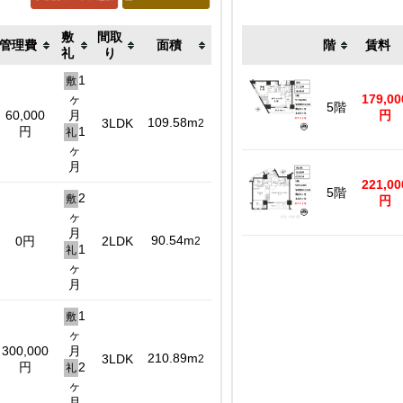
敷
間取
管理費
面積
階
賃料
礼
り
1
敷
ヶ
179,00
5階
60,000
月
円
109.58m
3LDK
2
円
1
礼
ヶ
月
221,00
5階
2
敷
円
ヶ
月
90.54m
0円
2LDK
2
1
礼
ヶ
月
1
敷
ヶ
300,000
月
210.89m
3LDK
2
円
2
礼
ヶ
月