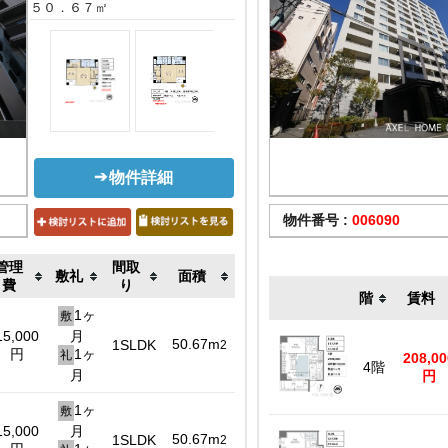
５０．６７㎡
物件詳細
物件番号 :
006090
管理
間取
敷礼
面積
費
り
階
賃料
1ヶ
敷
15,000
月
50.67m
1SLDK
2
円
1ヶ
礼
208,00
4階
月
円
1ヶ
敷
15,000
月
50.67m
1SLDK
2