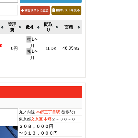
管理
間取
敷礼
面積
費
り
1ヶ
敷
00
月
48.95m
0円
1LDK
2
1ヶ
礼
月
丸ノ内線
本郷三丁目駅
徒歩3分
東京都
文京区
本郷
２－３８－８
２０８，０００円
〜３１３，０００円