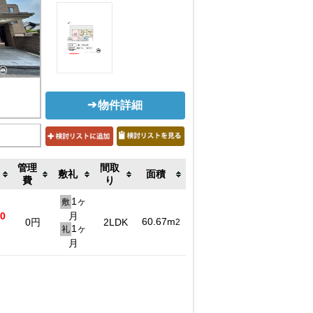
物件詳細
管理
間取
敷礼
面積
費
り
1ヶ
敷
00
月
60.67m
0円
2LDK
2
1ヶ
礼
月