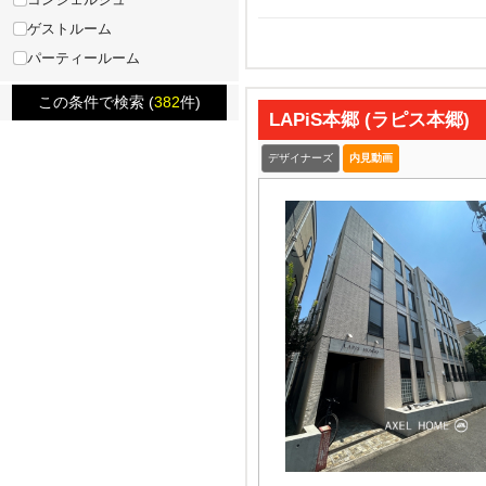
ゲストルーム
パーティールーム
この条件で検索 (
382
件)
LAPiS本郷 (ラピス本郷)
デザイナーズ
内見動画