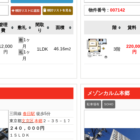
物件番号 :
007142
管理
間取
敷礼
面積
階
賃料
費
り
1ヶ
敷
12,000
月
220,0
46.16m
1LDK
3階
2
円
1ヶ
円
礼
月
メゾンカルム本郷
駐車場有
SOHO
三田線
春日駅
徒歩5分
東京都
文京区
本郷
２－３５－１７
２４０，０００円
１ＳＬＤＫ