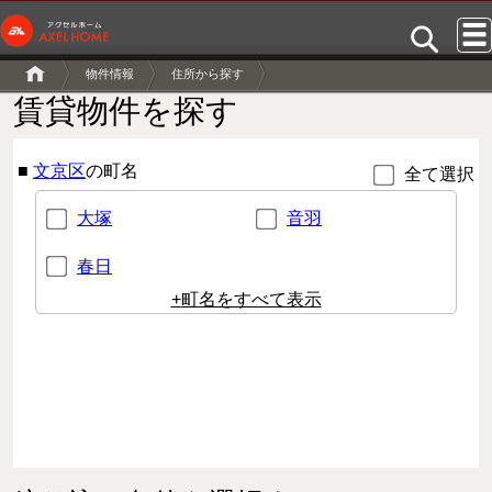
物件情報
住所から探す
賃貸物件を探す
■
文京区
の町名
全て選択
大塚
音羽
春日
+
町名をすべて表示