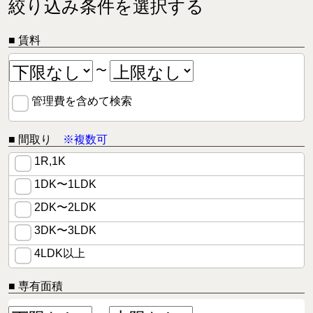
絞り込み条件を選択する
■ 賃料
〜
管理費を含めて検索
■ 間取り
※複数可
1R,1K
1DK〜1LDK
2DK〜2LDK
3DK〜3LDK
4LDK以上
■ 専有面積