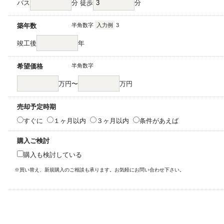
バス
分 徒歩
分
築年数
半角数字
入力例
3
竣工後
年
希望価格
半角数字
万円〜
万円
売却予定時期
すぐに
１ヶ月以内
３ヶ月以内
条件があえば
購入ご検討
購入も検討している
※買い替え、新規購入のご相談も承ります。お気軽にお問い合わせ下さい。