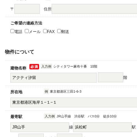
〒
住所
ご希望の連絡方法
電話
メール
FAX
郵送
物件について
入力例
シティタワー麻布十番 10階
建物名称
階
所在地
例
東京都港区三田1-6-3
最寄駅
入力例
JR山手線 渋谷駅 バス0分 徒歩10分
線
駅