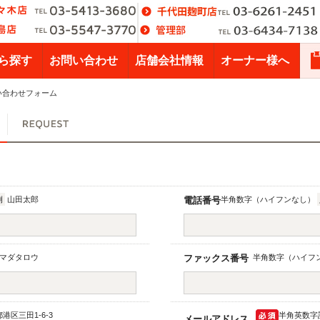
ら探す
お問い合わせ
店舗会社情報
オーナー様へ
い合わせフォーム
例
山田太郎
電話番号
半角数字（ハイフンなし）
マダタロウ
ファックス番号
半角数字（ハイフ
都港区三田1-6-3
半角英数字
メールアドレス