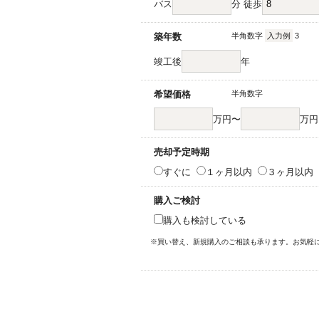
バス
分 徒歩
築年数
半角数字
入力例
3
竣工後
年
希望価格
半角数字
万円〜
万円
売却予定時期
すぐに
１ヶ月以内
３ヶ月以内
購入ご検討
購入も検討している
※買い替え、新規購入のご相談も承ります。お気軽