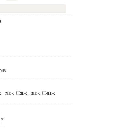
緯
の他
K、2LDK
3DK、3LDK
4LDK
㎡