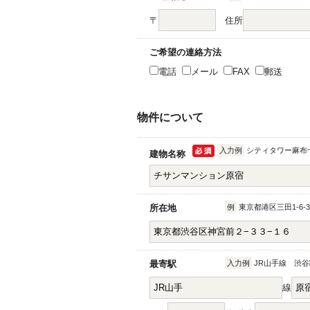
〒
住所
ご希望の連絡方法
電話
メール
FAX
郵送
物件について
入力例
シティタワー麻布十
建物名称
所在地
例
東京都港区三田1-6-3
最寄駅
入力例
JR山手線 渋谷
線