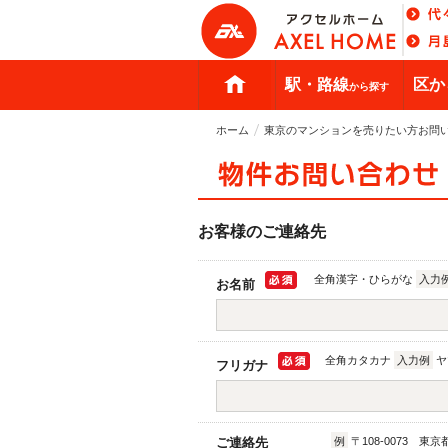
駅・路線
区か
から探す
ホーム
東京のマンションを売りたい方お問
お客様のご連絡先
全角漢字・ひらがな
入力
お名前
全角カタカナ
入力例
ヤ
フリガナ
ご連絡先
例
〒108-0073 東京