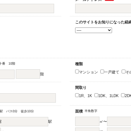
このサイトをお知りになった経
番 10階
種類
マンション
一戸建て
そ
階
間取り
1R、1K
1DK、1LDK
2D
面積
半角数字
駅 バス0分 徒歩10分
駅
㎡〜