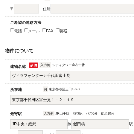
〒
住所
ご希望の連絡方法
電話
メール
FAX
郵送
物件について
入力例
シティタワー麻布十番
建物名称
所在地
例
東京都港区三田1-6-3
最寄駅
入力例
JR山手線 渋谷駅 バス0分 徒歩10分
線
駅