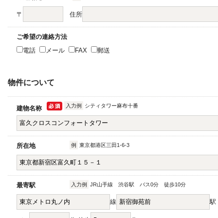
〒
住所
ご希望の連絡方法
電話
メール
FAX
郵送
物件について
入力例
シティタワー麻布十番
建物名称
所在地
例
東京都港区三田1-6-3
最寄駅
入力例
JR山手線 渋谷駅 バス0分 徒歩10分
線
駅