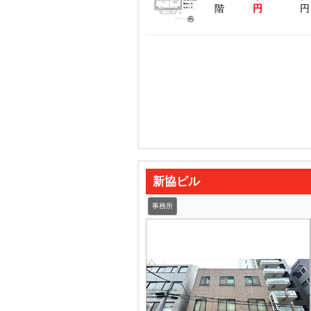
階
円
円
新協ビル
事務所