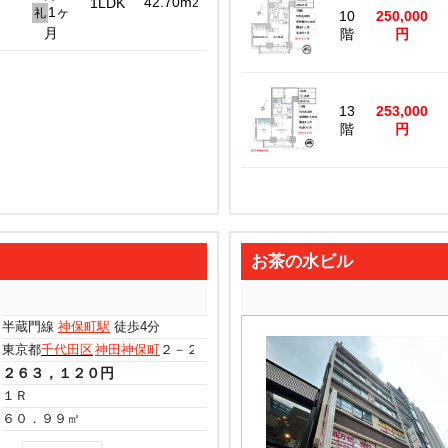
42.70m
1LDK
2
1ヶ
礼
10
250,000
月
階
円
13
253,000
階
円
お茶の水ビル
半蔵門線
神保町駅
徒歩4分
東京都
千代田区
神田神保町
２－２０
２６３，１２０円
１Ｒ
６０．９９㎡