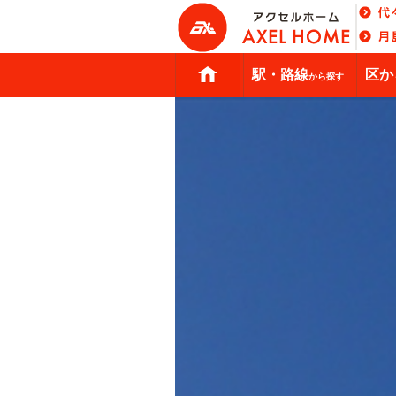
駅・路線
区か
から探す