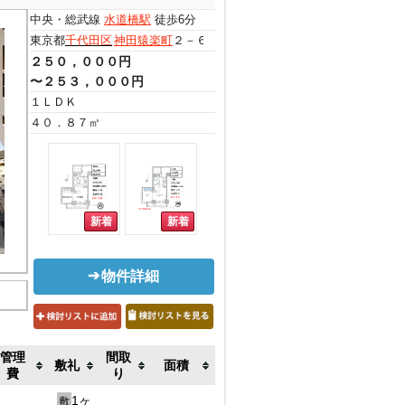
中央・総武線
水道橋駅
徒歩6分
東京都
千代田区
神田猿楽町
２－６－５
２５０，０００円
〜２５３，０００円
１ＬＤＫ
４０．８７㎡
物件詳細
管理
間取
敷礼
面積
費
り
1ヶ
敷