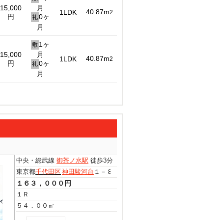
15,000
月
40.87m
1LDK
2
円
0ヶ
礼
月
1ヶ
敷
15,000
月
40.87m
1LDK
2
円
0ヶ
礼
月
中央・総武線
御茶ノ水駅
徒歩3分
東京都
千代田区
神田駿河台
１－８－４
１６３，０００円
１Ｒ
５４．００㎡