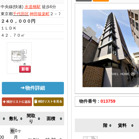
中央線(快速)
水道橋駅
徒歩6分
東京都
千代田区
神田猿楽町
２－７－１６
２４０，０００円
１ＬＤＫ
４２．７０㎡
物件詳細
物件番号 :
013759
間取
敷礼
面積
り
階
賃料
0ヶ
敷
00
月