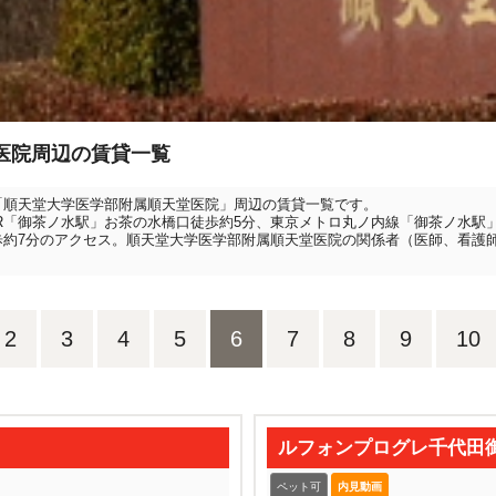
医院周辺の賃貸一覧
院「順天堂大学医学部附属順天堂医院」周辺の賃貸一覧です。
R「御茶ノ水駅」お茶の水橋口徒歩約5分、東京メトロ丸ノ内線「御茶ノ水駅」
歩約7分のアクセス。順天堂大学医学部附属順天堂医院の関係者（医師、看護
2
3
4
5
6
7
8
9
10
ルフォンプログレ千代田
ペット可
内見動画