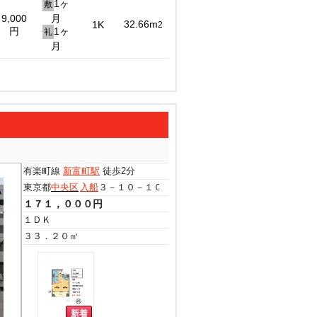
1ヶ
敷
9,000
月
32.66m
1K
2
円
1ヶ
礼
月
有楽町線
新富町駅
徒歩2分
東京都
中央区
入船
３－１０－１０
１７１，０００円
１ＤＫ
３３．２０㎡