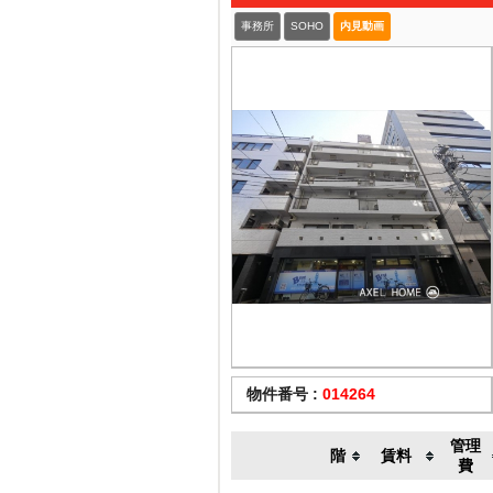
事務所
SOHO
内見動画
物件番号 :
014264
管理
階
賃料
費