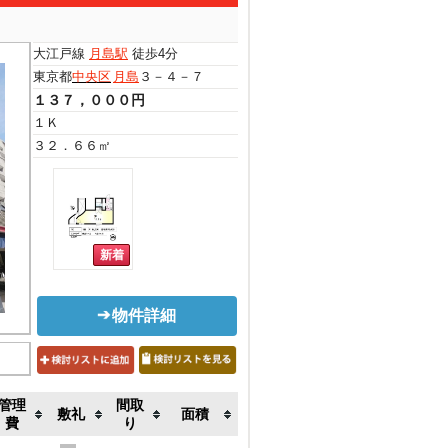
大江戸線
月島駅
徒歩4分
東京都
中央区
月島
３－４－７
１３７，０００円
１Ｋ
３２．６６㎡
物件詳細
管理
間取
敷礼
面積
費
り