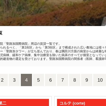
覧
院「聖路加国際病院」周辺の賃貸一覧です。
られるべく、「第1街区」から「第3街区」まで構成された広い敷地には様々
ー「聖路加タワー」が立ち並んでおり、春は隅田川方面の病室からは綺麗な
児病棟、緩和ケア病棟、集中治療室を除いた病床のすべてが個室となってい
的建造物の選定を受けております。聖路加国際病院の関係者（医師、看護師
2
3
4
5
6
7
8
9
10
第二
コルテ (corte)