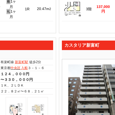
1ヶ
敷
0
月
137,000
20.47m
1R
3階
2
1ヶ
円
礼
月
カスタリア新富町
有楽町線
新富町駅
徒歩2分
東京都
中央区
入船
３－１－６
１２４，０００円
〜３３０，０００円
１Ｋ、２ＬＤＫ
２２．８２㎡〜６８．２１㎡