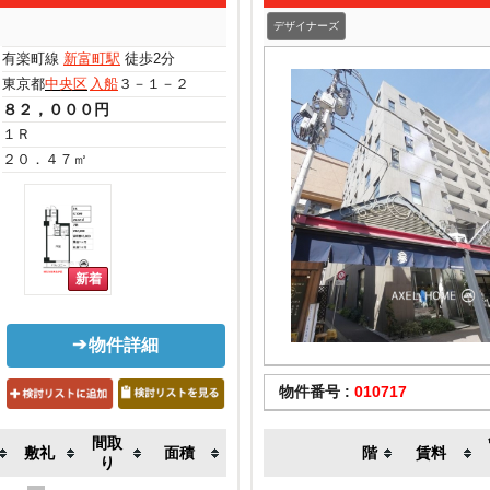
デザイナーズ
有楽町線
新富町駅
徒歩2分
東京都
中央区
入船
３－１－２
８２，０００円
１Ｒ
２０．４７㎡
物件詳細
物件番号 :
010717
間取
敷礼
面積
階
賃料
り