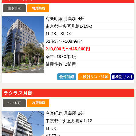
駐車場有
内見動画
有楽町線 月島駅 4分
東京都中央区月島1-15-3
1LDK、3LDK
52.63㎡〜108.99㎡
210,000円〜445,000円
築年: 1990年3月
部屋件数: 2部屋
物件詳細
検討リスト
ラクラス月島
ペット可
内見動画
有楽町線 月島駅 2分
東京都中央区月島4-1-12
1LDK
42.57㎡