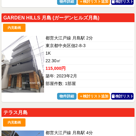
物件詳細
検討リスト
GARDEN HILLS 月島 (ガーデンヒルズ月島)
内見動画
都営大江戸線 月島駅 2分
東京都中央区佃2-8-3
1K
22.30㎡
115,000円
築年: 2023年2月
部屋件数: 1部屋
物件詳細
検討リスト
テラス月島
内見動画
都営大江戸線 月島駅 4分