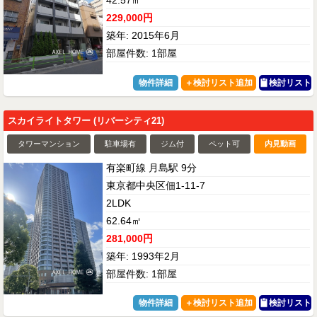
229,000円
築年: 2015年6月
部屋件数: 1部屋
物件詳細
検討リスト
スカイライトタワー (リバーシティ21)
タワーマンション
駐車場有
ジム付
ペット可
内見動画
有楽町線 月島駅 9分
東京都中央区佃1-11-7
2LDK
62.64㎡
281,000円
築年: 1993年2月
部屋件数: 1部屋
物件詳細
検討リスト