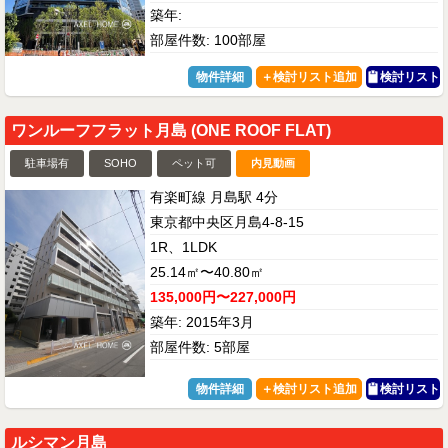
築年:
部屋件数: 100部屋
物件詳細
検討リスト
ワンルーフフラット月島 (ONE ROOF FLAT)
駐車場有
SOHO
ペット可
内見動画
有楽町線 月島駅 4分
東京都中央区月島4-8-15
1R、1LDK
25.14㎡〜40.80㎡
135,000円〜227,000円
築年: 2015年3月
部屋件数: 5部屋
物件詳細
検討リスト
ルシマン月島