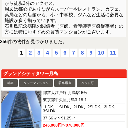
から徒歩3分のアクセス。
周辺は都心でありながらスーパーやレストラン、カフェ、
薬局などの店舗から、小・中学校、ジムなど生活に必要な
施設が多く揃っています。
石川島記念病院の関係者（医師、看護師等医療従事者）の
方には特におすすめの賃貸マンションがございます。
256
件の物件が見つかりました。
1
2
3
4
5
6
7
8
9
10
11
グランドシティタワー月島
新築
タワーマンション
駐車場有
ペット可
都営大江戸線 月島駅 5分
東京都中央区月島3-18-1
1LDK、1SLDK、2LDK、2SLDK、3LDK、
3SLDK
37.66㎡〜91.25㎡
245,000円〜970,000円