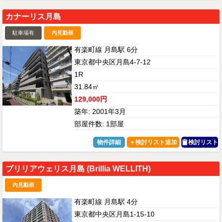
カナーリス月島
駐車場有
内見動画
有楽町線 月島駅 6分
東京都中央区月島4-7-12
1R
31.84㎡
129,000円
築年: 2001年3月
部屋件数: 1部屋
物件詳細
検討リスト
ブリリアウェリス月島 (Brillia WELLITH)
内見動画
有楽町線 月島駅 4分
東京都中央区月島1-15-10