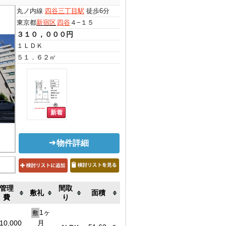
丸ノ内線
四谷三丁目駅
徒歩6分
東京都
新宿区
四谷
４−１５
３１０，０００円
１ＬＤＫ
５１．６２㎡
物件詳細
管理
間取
敷礼
面積
費
り
1ヶ
敷
10,000
月