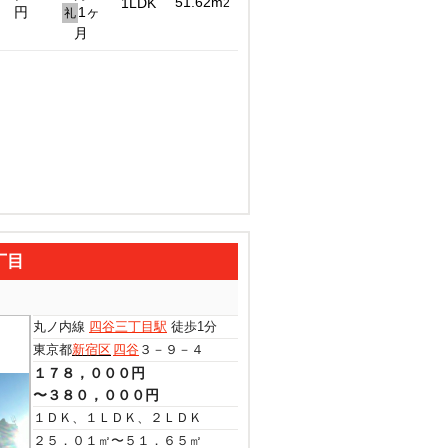
51.62m
1LDK
2
円
1ヶ
礼
月
丁目
丸ノ内線
四谷三丁目駅
徒歩1分
東京都
新宿区
四谷
３－９－４
１７８，０００円
〜３８０，０００円
１ＤＫ、１ＬＤＫ、２ＬＤＫ
２５．０１㎡〜５１．６５㎡