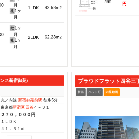
7階
円
00
月
42.58m
1LDK
2
1ヶ
礼
月
1ヶ
敷
00
月
62.28m
2LDK
2
1ヶ
礼
月
ジデンス新宿御苑)
プラウドフラット四谷三
新築
ペット可
内見動画
丸ノ内線
新宿御苑前駅
徒歩5分
東京都
新宿区
四谷
４－３１
２７０，０００円
１ＬＤＫ
４１．３１㎡