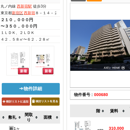
丸ノ内線
西新宿駅
徒歩3分
東京都
新宿区
西新宿
８－１４－２７
２１０，０００円
〜３５０，０００円
１ＬＤＫ、２ＬＤＫ
４２．５８㎡〜６２．２８㎡
物件詳細
物件番号 :
000680
階
賃料
間取
敷礼
面積
り
310,000
1ヶ
敷