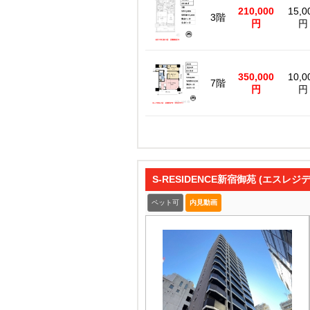
210,000
15,0
3階
円
円
350,000
10,0
7階
円
円
S-RESIDENCE新宿御苑 (エスレ
ペット可
内見動画