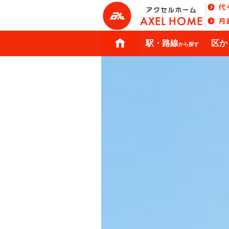
駅・路線
区か
から探す