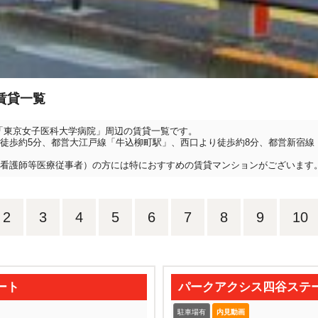
賃貸一覧
院「東京女子医科大学病院」周辺の賃貸一覧です。
徒歩約5分、都営大江戸線「牛込柳町駅」、西口より徒歩約8分、都営新宿線「
看護師等医療従事者）の方には特におすすめの賃貸マンションがございます
2
3
4
5
6
7
8
9
10
ート
パークアクシス四谷ステ
駐車場有
内見動画