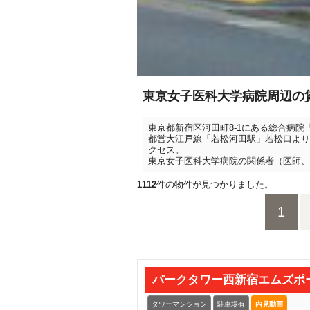
東京女子医科大学病院周辺の
東京都新宿区河田町8-1にある総合病
都営大江戸線「若松河田駅」若松口より
クセス。
東京女子医科大学病院の関係者（医師、
1112
件の物件が見つかりました。
1
パークタワー西新宿エムズポ
タワーマンション
駐車場有
内見動画