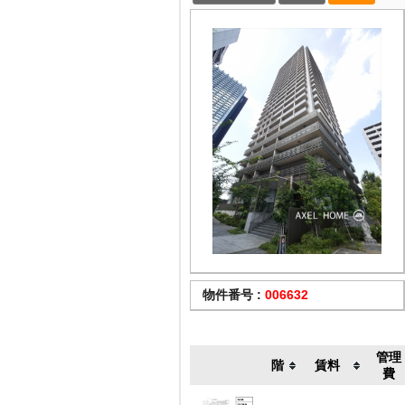
物件番号 :
006632
管理
階
賃料
費