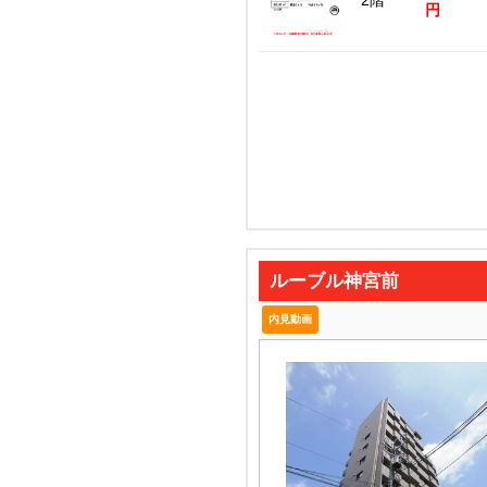
2階
円
ルーブル神宮前
内見動画