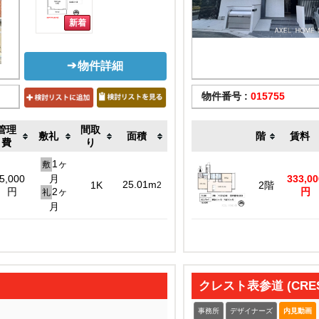
物件詳細
物件番号 :
015755
管理
間取
敷礼
面積
階
賃料
費
り
1ヶ
敷
5,000
月
333,00
25.01m
1K
2階
2
円
2ヶ
円
礼
月
クレスト表参道 (CRES
事務所
デザイナーズ
内見動画