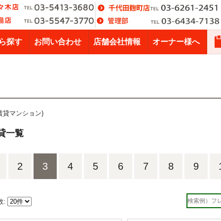
ら探す
お問い合わせ
店舗会社情報
オーナー様へ
(賃貸マンション)
貸一覧
2
3
4
5
6
7
8
9
数: