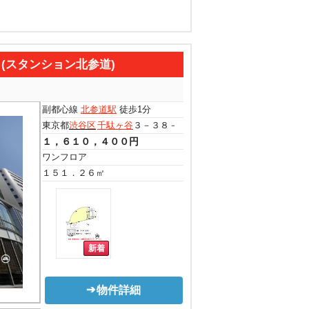
ndo (スタンション北参道)
副都心線
北参道駅
徒歩1分
東京都
渋谷区
千駄ヶ谷
３－３８－１４
１，６１０，４００円
ワンフロア
１５１．２６㎡
物件詳細