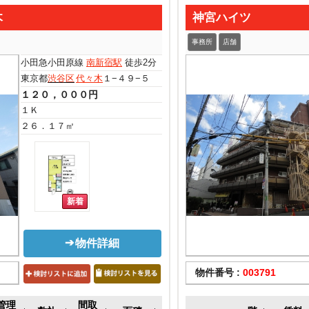
木
神宮ハイツ
事務所
店舗
小田急小田原線
南新宿駅
徒歩2分
東京都
渋谷区
代々木
１−４９−５
１２０，０００円
１Ｋ
２６．１７㎡
物件詳細
物件番号 :
003791
管理
間取