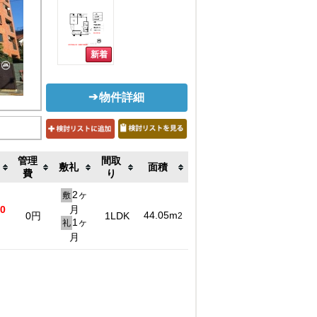
物件詳細
管理
間取
敷礼
面積
費
り
2ヶ
敷
00
月
44.05m
0円
1LDK
2
1ヶ
礼
月