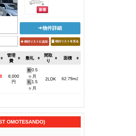
物件詳細
管理
間取
敷礼
面積
費
り
0.5
敷
0
8,000
ヶ月
62.79m
2LDK
2
円
1.5
礼
ヶ月
T OMOTESANDO)