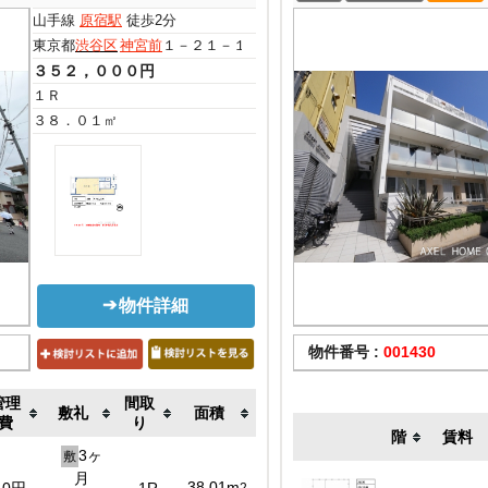
山手線
原宿駅
徒歩2分
東京都
渋谷区
神宮前
１－２１－１０
３５２，０００円
１Ｒ
３８．０１㎡
物件詳細
物件番号 :
001430
管理
間取
敷礼
面積
費
り
階
賃料
3ヶ
敷
月
38.01m