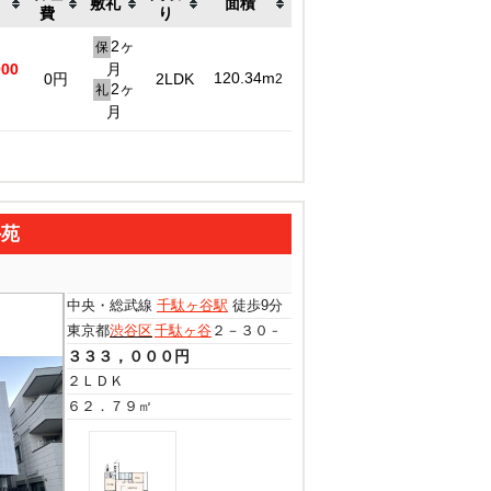
敷礼
面積
費
り
2ヶ
保
000
月
120.34m
0円
2LDK
2
2ヶ
礼
月
外苑
中央・総武線
千駄ヶ谷駅
徒歩9分
東京都
渋谷区
千駄ヶ谷
２－３０－５
３３３，０００円
２ＬＤＫ
６２．７９㎡