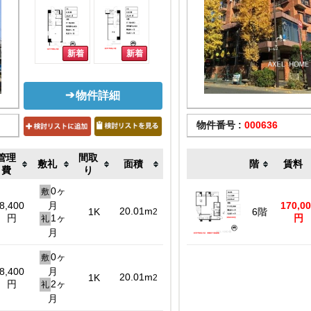
物件詳細
物件番号 :
000636
管理
間取
敷礼
面積
階
賃料
費
り
0ヶ
敷
8,400
月
170,0
20.01m
1K
6階
2
円
1ヶ
円
礼
月
0ヶ
敷
8,400
月
20.01m
1K
2
円
2ヶ
礼
月