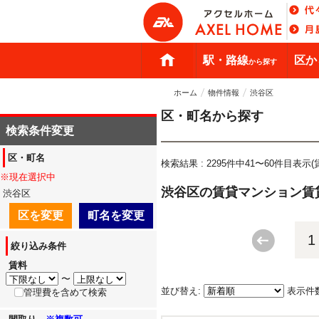
駅・路線
区か
から探す
ホーム
物件情報
渋谷区
区・町名から探す
検索条件変更
区・町名
検索結果 : 2295件中41〜60件目表示
※現在選択中
渋谷区の賃貸マンション賃
渋谷区
区を変更
町名を変更
1
絞り込み条件
賃料
〜
並び替え:
表示件
管理費を含めて検索