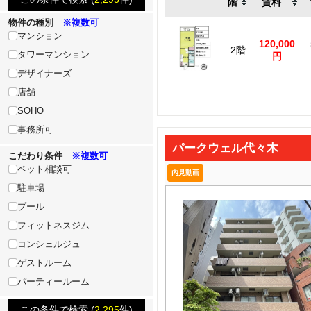
階
賃料
物件の種別
※複数可
マンション
120,000
2階
タワーマンション
円
デザイナーズ
店舗
SOHO
事務所可
パークウェル代々木
こだわり条件
※複数可
ペット相談可
内見動画
駐車場
プール
フィットネスジム
コンシェルジュ
ゲストルーム
パーティールーム
この条件で検索 (
2,295
件)