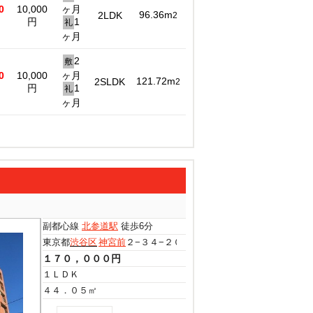
0
10,000
ヶ月
96.36m
2LDK
2
円
1
礼
ヶ月
2
敷
0
10,000
ヶ月
121.72m
2SLDK
2
円
1
礼
ヶ月
副都心線
北参道駅
徒歩6分
東京都
渋谷区
神宮前
２−３４−２０
１７０，０００円
１ＬＤＫ
４４．０５㎡