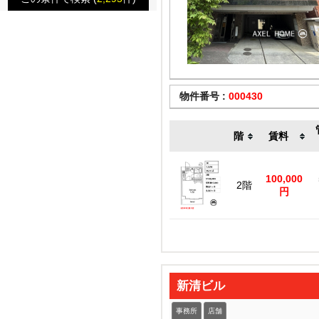
物件番号 :
000430
階
賃料
100,000
2階
円
新清ビル
事務所
店舗