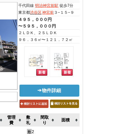
千代田線
明治神宮前駅
徒歩7分
東京都
渋谷区
神宮前
３−１５−９
４９５，０００円
〜５９５，０００円
２ＬＤＫ、２ＳＬＤＫ
９６．３６㎡〜１２１．７２㎡
物件詳細
管理
敷
間取
面積
費
礼
り
2
敷