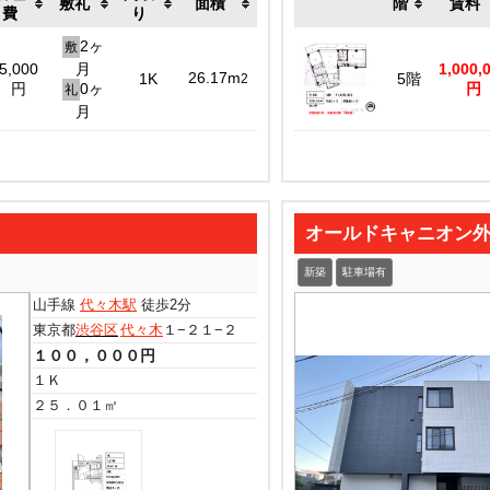
敷礼
面積
階
賃料
費
り
2ヶ
敷
5,000
月
1,000,
26.17m
1K
5階
2
円
0ヶ
円
礼
月
オールドキャニオン
新築
駐車場有
山手線
代々木駅
徒歩2分
東京都
渋谷区
代々木
１−２１−２
１００，０００円
１Ｋ
２５．０１㎡