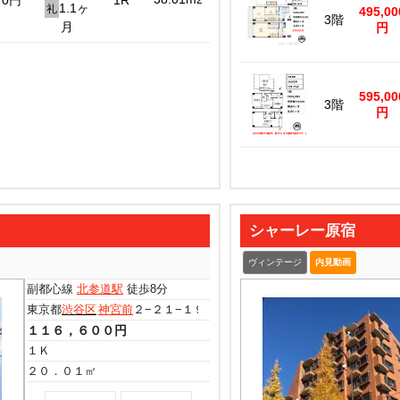
0円
1R
2
1.1ヶ
礼
495,00
3階
月
円
595,00
3階
円
シャーレー原宿
ヴィンテージ
内見動画
副都心線
北参道駅
徒歩8分
東京都
渋谷区
神宮前
２−２１−１９
１１６，６００円
１Ｋ
２０．０１㎡