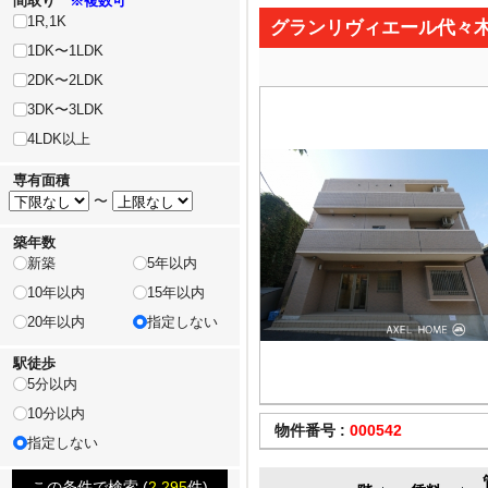
間取り
※複数可
1R,1K
グランリヴィエール代々
1DK〜1LDK
2DK〜2LDK
3DK〜3LDK
4LDK以上
専有面積
〜
築年数
新築
5年以内
10年以内
15年以内
20年以内
指定しない
駅徒歩
5分以内
10分以内
物件番号 :
000542
指定しない
この条件で検索 (
2,295
件)