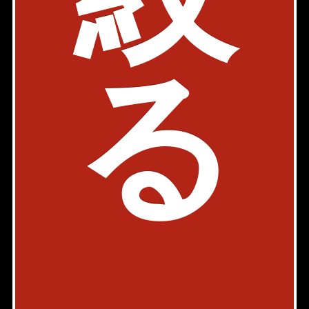
～25万円
1室
136室
26室
2室
～30万円
51室
34室
2室
る
30万円～
4室
93室
170室
70室
17室
※注：現在、掲載されている住居のみの情報に基づいたデータ
です。
Page Top
Home
Back
お問い合わせ
会社概要
店舗情報
採用情報
書式ダウンロード
プライバシーポリシー
物件カタログ
AXEL TV
スマートフォン版
PC版