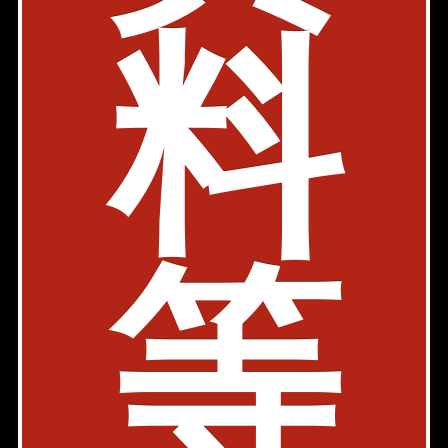
料
物件詳細
検討リスト
パークルージュ赤坂檜町
駐車場有
ペット可
内見動画
千代田線 赤坂駅 6分
東京都港区赤坂7-11-12
1R、1LDK
30.36㎡〜56.46㎡
161,000円〜280,000円
等
築年: 2005年2月
部屋件数: 2部屋
物件詳細
検討リスト
パークアクシス赤坂見附
駐車場有
ペット可
内見動画