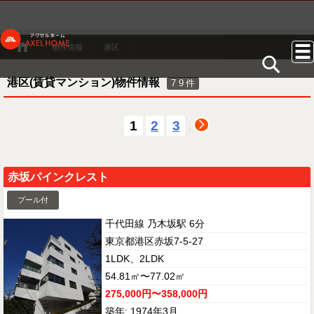
物件情報
港区
港区(賃貸マンション)物件情報
79
件
1
2
3
.
赤坂パインクレスト
プール付
千代田線 乃木坂駅 6分
東京都港区赤坂7-5-27
1LDK、2LDK
54.81㎡〜77.02㎡
275,000円〜358,000円
築年: 1974年3月