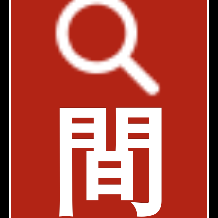
東京都港区元麻布3-3-6
1LDK
41.62㎡
299,000円
築年: 2006年10月
部屋件数: 1部屋
物件詳細
検討リスト
間
cーMA2元麻布(シーエムエーツー元麻布)
駐車場有
事務所
SOHO
ペット可
デザイナーズ
南北線 麻布十番駅 8分
東京都港区元麻布3-12-26
1LDK
67.40㎡
310,000円
築年: 2004年11月
部屋件数: 1部屋