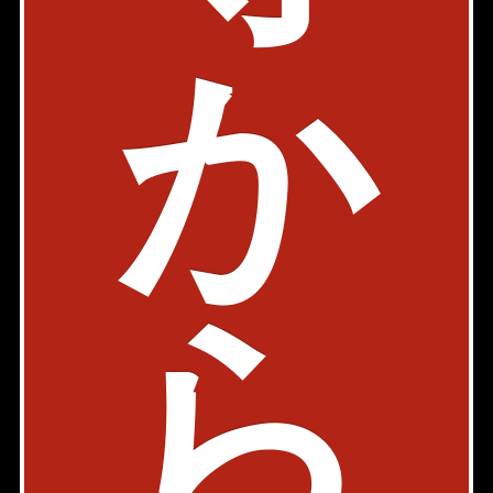
丸ノ内線 赤坂見附駅 3分
か
東京都港区赤坂3-10-12
1R、1LDK
24.63㎡〜50.30㎡
156,000円〜335,000円
築年: 2015年1月
部屋件数: 6部屋
物件詳細
検討リスト
三田マンション
ら
駐車場有
ヴィンテージ
都営大江戸線 赤羽橋駅 7分
東京都港区三田2-8-12
1LDK
66.21㎡
360,000円