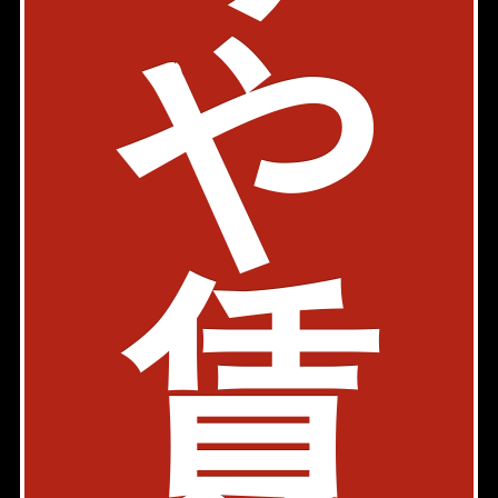
東京都港区南麻布2ー3ー11
や
1LDK
63.13㎡
390,000円
築年: 2013年10月
部屋件数: 1部屋
物件詳細
検討リスト
KDXレジデンス赤坂
賃
デザイナーズ
千代田線 赤坂駅 5分
東京都港区赤坂6-13-11
1LDK
41.97㎡
273,000円
築年: 2014年12月
部屋件数: 1部屋