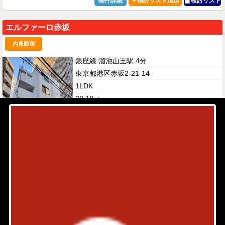
物件詳細
検討リスト
エルファーロ赤坂
内見動画
銀座線 溜池山王駅 4分
東京都港区赤坂2-21-14
1LDK
38.18㎡
230,000円
築年: 2025年1月
部屋件数: 1部屋
物件詳細
検討リスト
アパートメンツ元麻布内田坂
駐車場有
都営大江戸線 六本木駅 6分