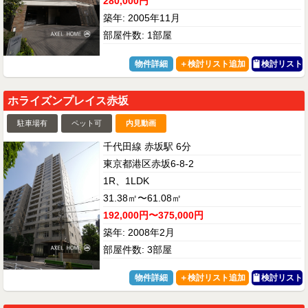
280,000円
築年: 2005年11月
部屋件数: 1部屋
物件詳細
検討リスト
ホライズンプレイス赤坂
駐車場有
ペット可
内見動画
千代田線 赤坂駅 6分
東京都港区赤坂6-8-2
1R、1LDK
31.38㎡〜61.08㎡
192,000円〜375,000円
築年: 2008年2月
部屋件数: 3部屋
物件詳細
検討リスト