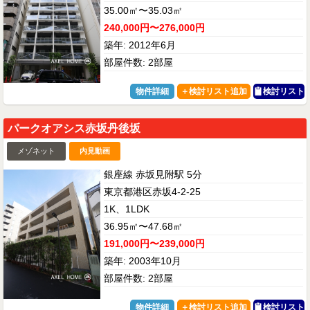
35.00㎡〜35.03㎡
240,000円〜276,000円
築年: 2012年6月
部屋件数: 2部屋
物件詳細
検討リスト
パークオアシス赤坂丹後坂
メゾネット
内見動画
銀座線 赤坂見附駅 5分
東京都港区赤坂4-2-25
1K、1LDK
36.95㎡〜47.68㎡
191,000円〜239,000円
築年: 2003年10月
部屋件数: 2部屋
物件詳細
検討リスト