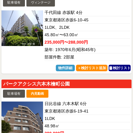
駐車場有
ヴィンテージ
千代田線 赤坂駅 4分
東京都港区赤坂6-10-45
1LDK、2LDK
45.80㎡〜63.00㎡
235,000円〜288,000円
築年: 1970年6月(昭和45年)
部屋件数: 2部屋
物件詳細
検討リスト
パークアクシス六本木檜町公園
駐車場有
内見動画
日比谷線 六本木駅 6分
東京都港区赤坂6-19-41
1LDK
48.98㎡