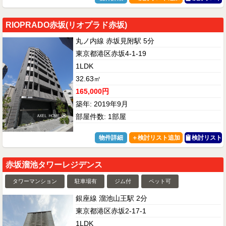
RIOPRADO赤坂(リオプラド赤坂)
丸ノ内線 赤坂見附駅 5分
東京都港区赤坂4-1-19
1LDK
32.63㎡
165,000円
築年: 2019年9月
部屋件数: 1部屋
物件詳細
検討リスト
赤坂溜池タワーレジデンス
タワーマンション
駐車場有
ジム付
ペット可
銀座線 溜池山王駅 2分
東京都港区赤坂2-17-1
1LDK