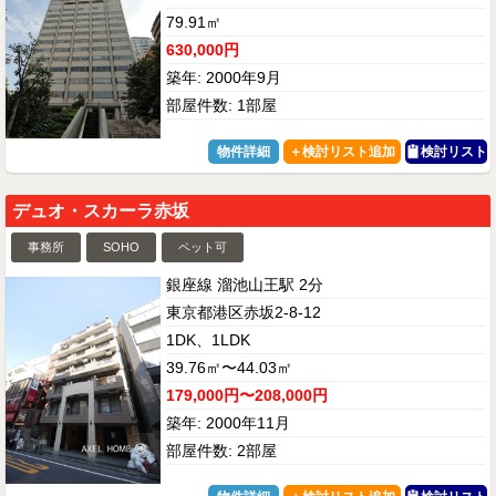
79.91㎡
630,000円
築年: 2000年9月
部屋件数: 1部屋
物件詳細
検討リスト
デュオ・スカーラ赤坂
事務所
SOHO
ペット可
銀座線 溜池山王駅 2分
東京都港区赤坂2-8-12
1DK、1LDK
39.76㎡〜44.03㎡
179,000円〜208,000円
築年: 2000年11月
部屋件数: 2部屋