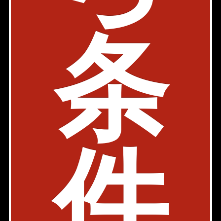
築年: 1966年4月(昭和41年)
部屋件数: 1部屋
条
物件詳細
検討リスト
1
2
3
.
港区の賃貸マンション検索結果を一覧表示しています。
「賃料」、「間取り」、「面積」の条件を絞り込んで検索
する事が出来ます。
港区周辺の選りすぐり賃貸情報を見つけたら、お気軽にお
問い合わせ下さい。
件
このエリアのお部屋探しは千代田麹町店が承ります！お気
軽にお問い合わせ下さい！
メールで問い合わせ
chiyoda@axel-home.co.jp
千代田麹町店
〒102 - 0082