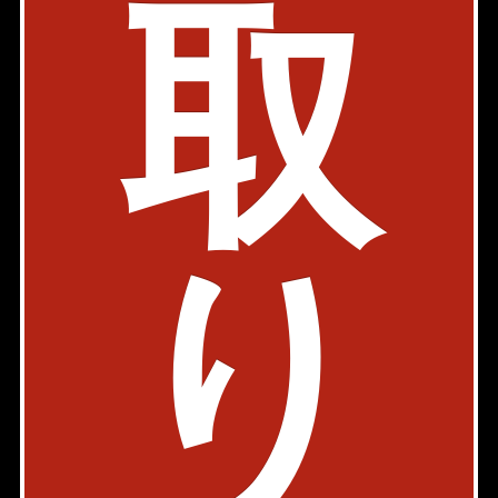
取
物件詳細
検討リスト
ライオンズ麻布十番スペリア
都営大江戸線 赤羽橋駅 4分
東京都港区東麻布2-20-1
1LDK
35.81㎡
230,000円
り
築年: 2012年1月
部屋件数: 1部屋
物件詳細
検討リスト
パークホームズ南麻布ザ・レジデンス
駐車場有
ペット可
都営大江戸線 麻布十番駅 8分