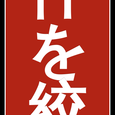
東京都千代田区一番町15-1 一番町ファーストビ
ルB階
03-6261-2451
を
検討リストを見る
港区の家賃相場
1R,1K
1DK～1LDK
2K～2LDK
3K～3LDK
3LDK以上
家賃相場
13.5万円
20.5万円
31.0万円
47.5万円
110.0万円
部屋数
226室
594室
252室
75室
17室
絞
～10万円
11室
～12万円
65室
4室
1室
～15万円
113室
93室
4室
～20万円
32室
217室
17室
1室