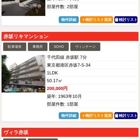
部屋件数: 2部屋
物件詳細
検討リスト
赤坂リキマンション
駐車場有
事務所
SOHO
ヴィンテージ
千代田線 赤坂駅 7分
東京都港区赤坂7-5-34
1LDK
50.17㎡
200,000円
築年: 1963年10月
部屋件数: 1部屋
物件詳細
検討リスト
ヴィラ赤坂