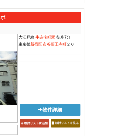
ーポ
大江戸線
牛込柳町駅
徒歩7分
東京都
新宿区
市谷薬王寺町
２０
物件詳細