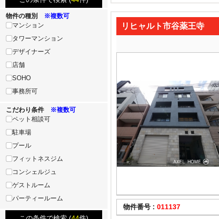
物件の種別
※複数可
リヒャルト市谷薬王寺
マンション
タワーマンション
デザイナーズ
店舗
SOHO
事務所可
こだわり条件
※複数可
ペット相談可
駐車場
プール
フィットネスジム
コンシェルジュ
ゲストルーム
パーティールーム
物件番号 :
011137
この条件で検索 (
44
件)