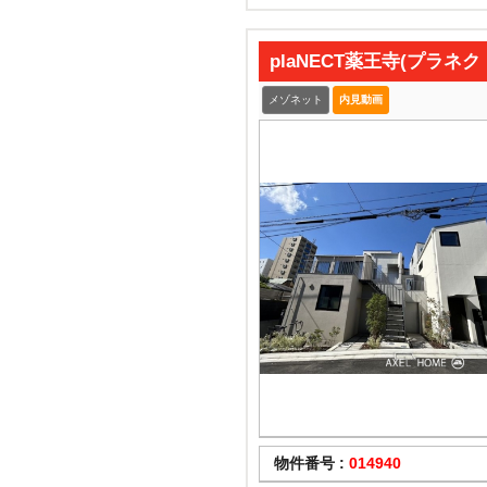
plaNECT薬王寺(プラネ
メゾネット
内見動画
物件番号 :
014940