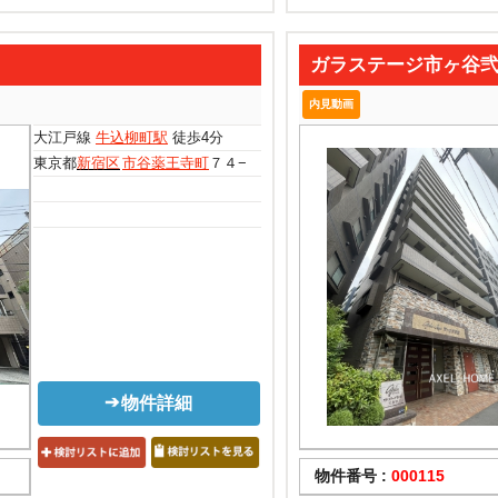
ガラステージ市ヶ谷
内見動画
大江戸線
牛込柳町駅
徒歩4分
東京都
新宿区
市谷薬王寺町
７４−１１
物件詳細
物件番号 :
000115