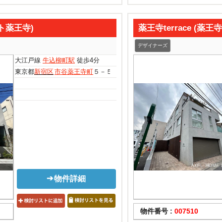
クト薬王寺)
薬王寺terrace (薬王
デザイナーズ
大江戸線
牛込柳町駅
徒歩4分
東京都
新宿区
市谷薬王寺町
５－５９
物件詳細
物件番号 :
007510