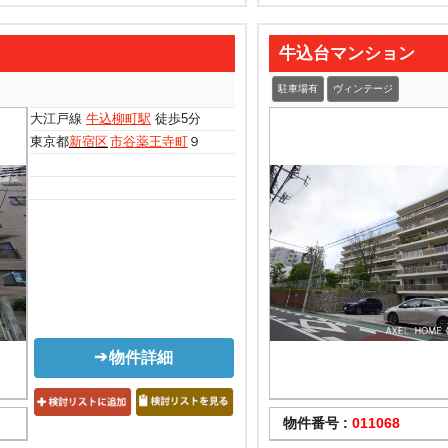
牛込台マンション
駐車場有
ヴィンテージ
大江戸線
牛込柳町駅
徒歩5分
東京都
新宿区
市谷薬王寺町
９
物件詳細
物件番号 :
011068