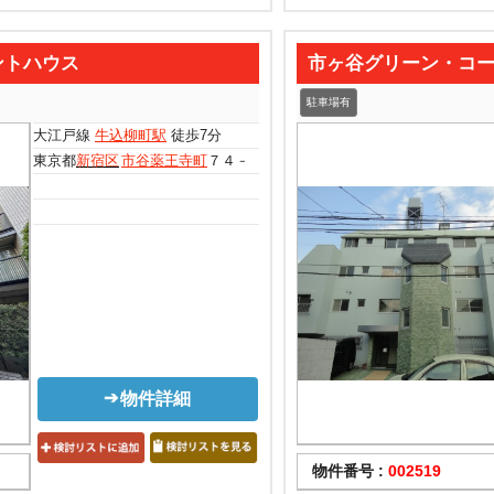
ントハウス
市ヶ谷グリーン・コ
駐車場有
大江戸線
牛込柳町駅
徒歩7分
東京都
新宿区
市谷薬王寺町
７４－１
物件詳細
物件番号 :
002519