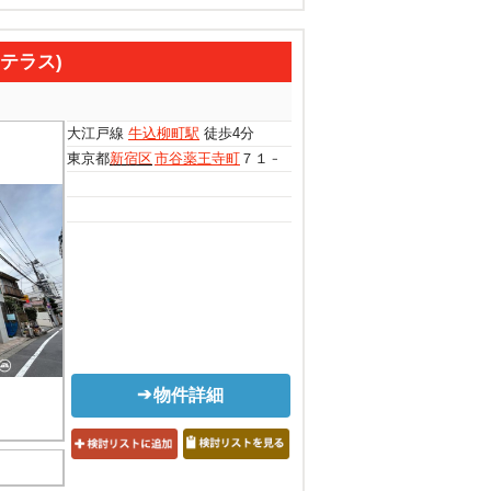
寺テラス)
大江戸線
牛込柳町駅
徒歩4分
東京都
新宿区
市谷薬王寺町
７１－８
物件詳細