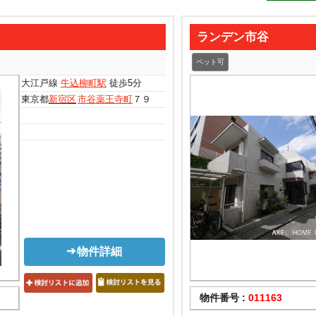
ランデン市谷
ペット可
大江戸線
牛込柳町駅
徒歩5分
東京都
新宿区
市谷薬王寺町
７９
物件詳細
物件番号 :
011163