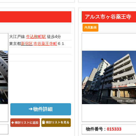
アルス市ヶ谷薬王寺
内見動画
大江戸線
牛込柳町駅
徒歩4分
東京都
新宿区
市谷薬王寺町
６１
物件詳細
物件番号 :
015333