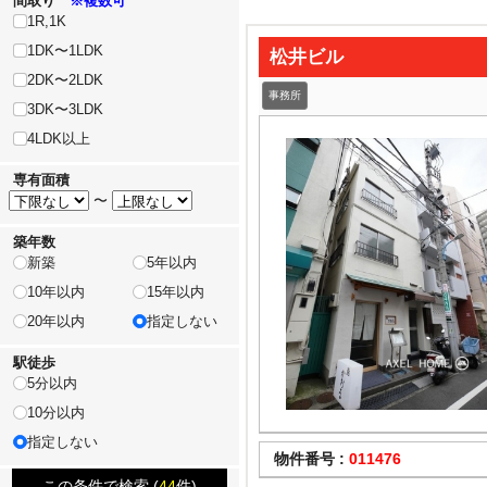
間取り
※複数可
1R,1K
1DK〜1LDK
松井ビル
2DK〜2LDK
事務所
3DK〜3LDK
4LDK以上
専有面積
〜
築年数
新築
5年以内
10年以内
15年以内
20年以内
指定しない
駅徒歩
5分以内
10分以内
指定しない
物件番号 :
011476
この条件で検索 (
44
件)