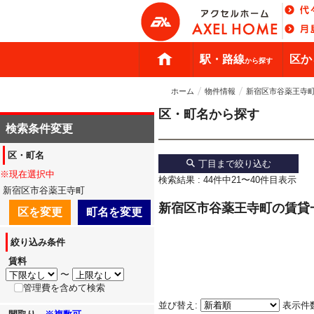
駅・路線
区か
から探す
ホーム
物件情報
新宿区市谷薬王寺
区・町名から探す
検索条件変更
区・町名
丁目まで絞り込む
※現在選択中
検索結果 : 44件中21〜40件目表示
新宿区市谷薬王寺町
新宿区市谷薬王寺町の賃貸
区を変更
町名を変更
絞り込み条件
賃料
〜
管理費を含めて検索
並び替え:
表示件