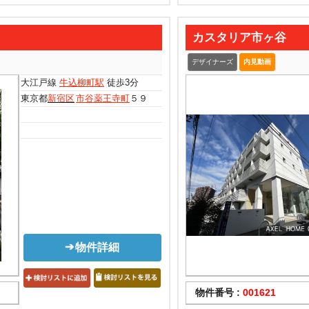
カスタリア市ヶ谷
デザイナーズ
内見動画
大江戸線
牛込柳町駅
徒歩3分
東京都
新宿区
市谷薬王寺町
５９
物件詳細
物件番号 :
001621