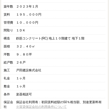
築年数
２０２３年１月
賃料
１９５，０００円
管理費
１０，０００円
間取り
１ＤＫ
構造
鉄筋コンクリート(RC) 地上１０階建て 地下１階
面積
３２．４０㎡
坪数
９．８０坪
総戸数
２６戸
施工
戸田建設株式会社
礼金
１ヶ月
敷金
１ヶ月
条件
楽器相談可
保証会
保証会社利用有：初回賃料総額の50％相当額、別途更新料有
社
※賃貸保証会社の利用条件について