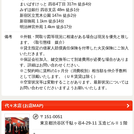
まいばすけっと 四谷4丁目 317m 徒歩4分
みずほ銀行 四谷支店 48m 徒歩1分
新宿区立荒木公園 147m 徒歩2分
新宿御苑 1.1km 徒歩14分
明治神宮外苑 1.4km 徒歩17分
備考
※外観・間取り図等現況に相違がある場合は現況を優先と致し
ます。《取引態様 媒介》
※貸主指定の借家人賠償責任保険を付帯した火災保険にご加入
いただきます。
※保証会社加入、鍵交換等にて別途費用が必要な場合がありま
す。詳細はお問い合わせください。
※ご契約時に賃料の1ヶ月分（消費税別）相当額を仲介手数料
として頂戴いたします。（ＵＲ賃貸は除く）
※空室状況等は変動することがあります。最新状況については
お問い合わせくださいますようお願いいたします。
代々木店 (お店MAP)
〒151-0051
東京都渋谷区千駄ヶ谷4-29-11 玉造ビルⅡ１階