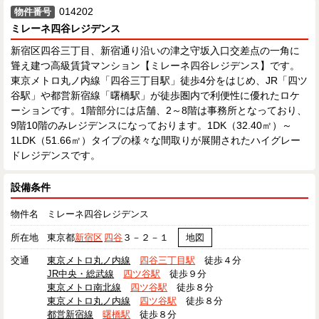
014202
物件番号
ミレーネ四谷レジデンス
新宿区四谷三丁目、新宿通り沿いの津之守坂入口交差点の一角に
聳え建つ高級賃貸マンション【ミレーネ四谷レジデンス】です。
東京メトロ丸ノ内線「四谷三丁目駅」徒歩4分をはじめ、JR「四ツ
谷駅」や都営新宿線「曙橋駅」が徒歩圏内で利便性に優れたロケ
ーションです。1階部分には店舗、2～8階は事務所となっており、
9階10階のみレジデンスになっております。1DK（32.40㎡）～
1LDK（51.66㎡）タイプの様々な間取りが展開されたハイグレー
ドレジデンスです。
設備条件
物件名
ミレーネ四谷レジデンス
所在地
東京都
新宿区
四谷
３－２－１
地図
交通
東京メトロ丸ノ内線
四谷三丁目駅
徒歩４分
JR中央・総武線
四ツ谷駅
徒歩９分
東京メトロ南北線
四ツ谷駅
徒歩８分
東京メトロ丸ノ内線
四ツ谷駅
徒歩８分
都営新宿線
曙橋駅
徒歩８分