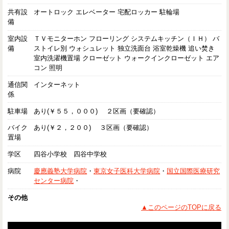
共有設
オートロック エレベーター 宅配ロッカー 駐輪場
備
室内設
ＴＶモニターホン フローリング システムキッチン（ＩＨ） バ
備
ストイレ別 ウォシュレット 独立洗面台 浴室乾燥機 追い焚き
室内洗濯機置場 クローゼット ウォークインクローゼット エア
コン 照明
通信関
インターネット
係
駐車場
あり(￥５５，０００) ２区画（要確認）
バイク
あり(￥２，２００) ３区画（要確認）
置場
学区
四谷小学校 四谷中学校
病院
慶應義塾大学病院
・
東京女子医科大学病院
・
国立国際医療研究
センター病院
・
その他
▲このページのTOPに戻る