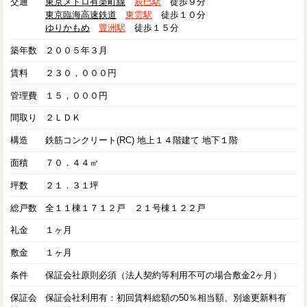
交通
東京メトロ有楽町線
辰巳駅
徒歩９分
東京臨海高速鉄道
東雲駅
徒歩１０分
ゆりかもめ
豊洲駅
徒歩１５分
築年数
２００５年３月
賃料
２３０，０００円
管理費
１５，０００円
間取り
２ＬＤＫ
構造
鉄筋コンクリート(RC) 地上１４階建て 地下１階
面積
７０．４４㎡
坪数
２１．３１坪
総戸数
全１１棟１７１２戸 ２１号棟１２２戸
礼金
１ヶ月
敷金
１ヶ月
条件
保証会社原則必須（法人契約等利用不可の場合敷金2ヶ月）
保証会
保証会社利用有：初回賃料総額の50％相当額、別途更新料有