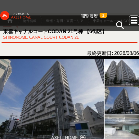
1
閲覧履歴
物件情報
豊洲・有明・東雲エリア
東雲キャナルコートCODAN 2
東雲キャナルコートCODAN 21号棟 【6街区】
SHINONOME CANAL COURT CODAN 21
最終更新日: 2026/08/06