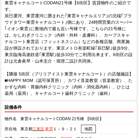
東雲キャナルコートCODAN21号棟【6街区】賃貸物件のご紹介で
す。
辰巳運河、東雲運河に囲まれた｢東雲キャナルエリア｣の北端｢プラ
ウドタワー東雲キャナルコート｣側にあり、24時間営業のスーパー
｢イオン東雲｣に敷地内で最も近い号棟です。こちらの21号棟に
は、かしわぎクリニック（内科・外科・皮膚科）、カーブスキャ
ナルコート東雲店（フィットネスジム）などの各種店舗、商業施
設が併設されております。東京メトロ有楽町線｢辰巳駅｣徒歩9分、
東京臨海高速鉄道｢東雲駅｣徒歩10分でご利用出来ます。6街区の設
計は元倉眞琴・山本圭介・堀啓二設計共同体。
【隣接 5街区（ブリリアイスト東雲キャナルコート）の店舗施設】
■HAPPY MOM（認可保育所）、カワイ音楽教室（音楽教室）、た
かすな内科・胃腸内科クリニック（内科・消化器内科）、ひとは
薬局（薬局）、キャナルコート歯科クリニック（歯科）
設備条件
物件名
東雲キャナルコートCODAN 21号棟 【6街区】
所在地
東京都
江東区
東雲
１－９－２１
地図