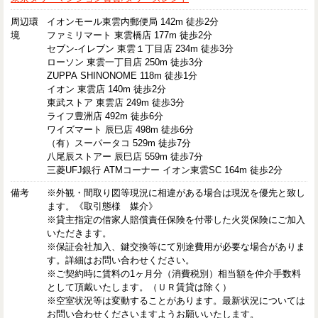
周辺環
イオンモール東雲内郵便局 142m 徒歩2分
境
ファミリマート 東雲橋店 177m 徒歩2分
セブン-イレブン 東雲１丁目店 234m 徒歩3分
ローソン 東雲一丁目店 250m 徒歩3分
ZUPPA SHINONOME 118m 徒歩1分
イオン 東雲店 140m 徒歩2分
東武ストア 東雲店 249m 徒歩3分
ライフ豊洲店 492m 徒歩6分
ワイズマート 辰巳店 498m 徒歩6分
（有）スーパータコ 529m 徒歩7分
八尾辰ストアー 辰巳店 559m 徒歩7分
三菱UFJ銀行 ATMコーナー イオン東雲SC 164m 徒歩2分
備考
※外観・間取り図等現況に相違がある場合は現況を優先と致し
ます。《取引態様 媒介》
※貸主指定の借家人賠償責任保険を付帯した火災保険にご加入
いただきます。
※保証会社加入、鍵交換等にて別途費用が必要な場合がありま
す。詳細はお問い合わせください。
※ご契約時に賃料の1ヶ月分（消費税別）相当額を仲介手数料
として頂戴いたします。（ＵＲ賃貸は除く）
※空室状況等は変動することがあります。最新状況については
お問い合わせくださいますようお願いいたします。