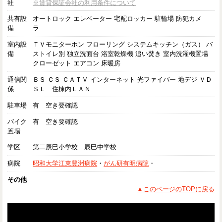
社
※賃貸保証会社の利用条件について
共有設
オートロック エレベーター 宅配ロッカー 駐輪場 防犯カメ
備
ラ
室内設
ＴＶモニターホン フローリング システムキッチン（ガス） バ
備
ストイレ別 独立洗面台 浴室乾燥機 追い焚き 室内洗濯機置場
クローゼット エアコン 床暖房
通信関
ＢＳ ＣＳ ＣＡＴＶ インターネット 光ファイバー 地デジ ＶＤ
係
ＳＬ 住棟内ＬＡＮ
駐車場
有 空き要確認
バイク
有 空き要確認
置場
学区
第二辰巳小学校 辰巳中学校
病院
昭和大学江東豊洲病院
・
がん研有明病院
・
その他
▲このページのTOPに戻る