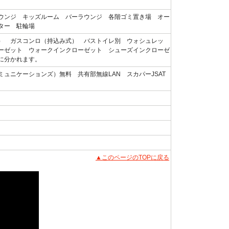
ウンジ キッズルーム バーラウンジ 各階ゴミ置き場 オー
ター 駐輪場
） ガスコンロ（持込み式） バストイレ別 ウォシュレッ
ーゼット ウォークインクローゼット シューズインクローゼ
に分かれます。
ュニケーションズ）無料 共有部無線LAN スカパーJSAT
▲このページのTOPに戻る