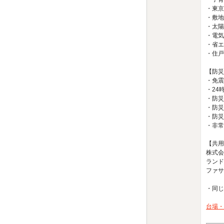
・東京
・敷地
・太陽
・電気
・省エ
・住戸
【防災
・免震
・24
・防災
・防災
・防災
・非常
【共用
株式会
ランド
ファ
・同じ
台場・