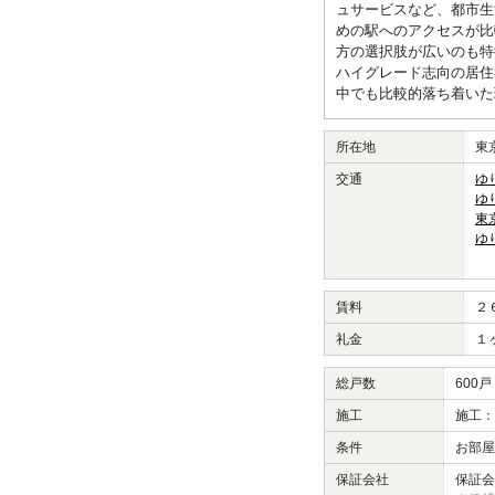
ュサービスなど、都市生
めの駅へのアクセスが比
方の選択肢が広いのも特
ハイグレード志向の居住
中でも比較的落ち着いた
所在地
東
交通
ゆ
ゆ
東
ゆ
賃料
２
礼金
１
総戸数
600戸
施工
施工：
条件
お部屋
保証会社
保証会