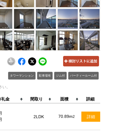
タワーマンション
駐車場有
ジム付
パーティールーム付
さい。
/礼金
間取り
面積
詳細
月
70.89m
2LDK
詳細
2
月