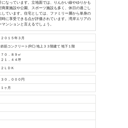
計になっています。立地面では、りんかい線やゆりかも
型商業施設や公園、スポーツ施設も多く、休日の過ごし
上しています。住宅としては、ファミリー層から単身の
同時に享受できる点が評価されています。湾岸エリアの
ーマンションと言えるでしょう。
２０１５年３月
鉄筋コンクリート(RC) 地上３３階建て 地下１階
７０．８９㎡
２１．４４坪
２ＬＤＫ
３０，０００円
１ヶ月