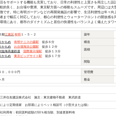
活をサポートする機能も充実しており、日常の利便性と上質さを両立した設
較的良く、お台場や豊洲、東京駅方面への移動もスムーズです。周辺には大
徴です。特に有明ガーデンなどの再開発施設の影響で、生活利便性は年々向
者まで幅広く対応しており、都心の利便性とウォーターフロントの開放感を
環境にあり、都市のダイナミズムと居住の快適性をバランスよく備えたタワ
京都
江東区
有明
１－５－２
築年
りかもめ
有明テニスの森駅
徒歩６分
構造
りかもめ
お台場海浜公園駅
徒歩１２分
面積
京臨海高速鉄道
国際展示場駅
徒歩１３分
りかもめ
東京ビッグサイト駅
徒歩１７分
間取
６０，０００円
管理費
ヶ月
敷金
三井住友建設株式会社 施主：東京建物不動産 東武鉄道
により定期借家 お部屋によりペット相談可（小型犬または猫）
社利用有：初回賃料総額の50％相当額、別途更新料有