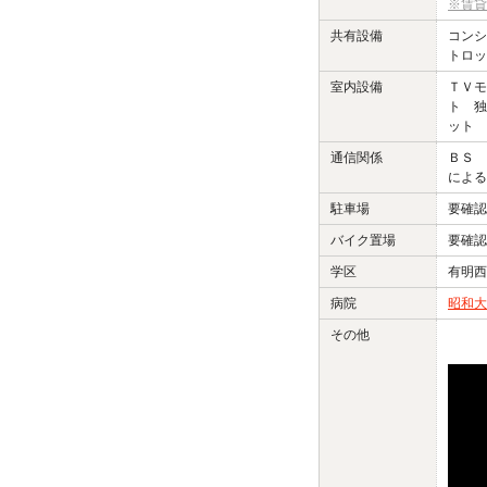
※賃貸
共有設備
コンシ
トロッ
室内設備
ＴＶモ
ト 独
ット
通信関係
ＢＳ 
による
駐車場
要確認
バイク置場
要確認
学区
有明西
病院
昭和大
その他