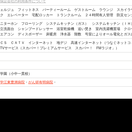
保証会社の利用条件について
ェルジュ フィットネス パーティールーム ゲストルーム ラウンジ スカイラ
ク エレベーター 宅配ロッカー トランクルーム ２４時間有人管理 防災セン
ニターホン フローリング システムキッチン（ガス） システムキッチン（ＩＨ
立洗面台 シャンプードレッサー 浴室乾燥機 追い焚き 室内洗濯機置場 クロ
 エアコン ディスポーザー 床暖房 浄水器 階数 号室によりオール電化とガス
ＣＳ ＣＡＴＶ インターネット 地デジ 高速インターネット（つなぐネットコミ
TVサービス（スカパー！プレミアムサービス スカパー！ FMラジオ」）
学園（小中一貫校）
学江東豊洲病院
・
がん研有明病院
・