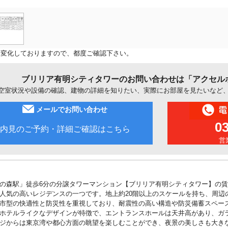
に変化しておりますので、都度ご確認下さい。
ブリリア有明シティタワーのお問い合わせは「アクセル
空室状況や設備の確認、建物の詳細を知りたい、実際にお部屋を見たいなど
メールでお問い合わせ
0
内見のご予約・詳細ご確認はこちら
営業
の森駅」徒歩6分の分譲タワーマンション【ブリリア有明シティタワー】の
人気の高いレジデンスの一つです。地上約20階以上のスケールを持ち、周辺
市型の快適性と防災性を重視しており、耐震性の高い構造や防災備蓄スペー
ホテルライクなデザインが特徴で、エントランスホールは天井高があり、ガ
ジからは東京湾や都心方面の眺望を楽しむことができ、夜景の美しさも大き