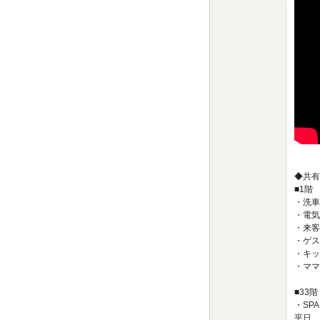
◆共有
■1階
・洗車
・電気
・来客
・ゲスト
・キッズ
・ママラ
■33階
・SPA
平日 1