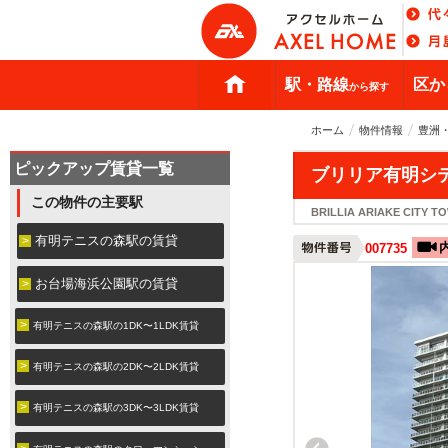
駅・路線
区か
から探す
ホーム
物件情報
豊洲
ピックアップ賃貸一覧
ブリリア有明シ
この物件の主要駅
BRILLIA ARIAKE CITY T
有明テニスの森駅の賃貸
007735
お台場海浜公園駅の賃貸
有明テニスの森駅の1DK〜1LDK賃貸
有明テニスの森駅の2DK〜2LDK賃貸
有明テニスの森駅の3DK〜3LDK賃貸