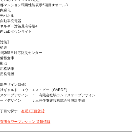
都マンション環境性能表示5項目★オール3
内緑化
光パネル
自動車充電器
ネルギー対策最高等級4
内LEDダウンライト
対策】
構造
時間365日対応防災センター
備蓄倉庫
拠点
用格納庫
用発電機
部デザイン監修】
社ギャルド ユウ・エス・ピー（GARDE）
スケープデザイン ： 有限会社塙ランドスケープデザイン
サードデザイン ：三井住友建設株式会社設計本部
丁目で探す→
有明1丁目賃貸
有明タワーマンション 賃貸情報