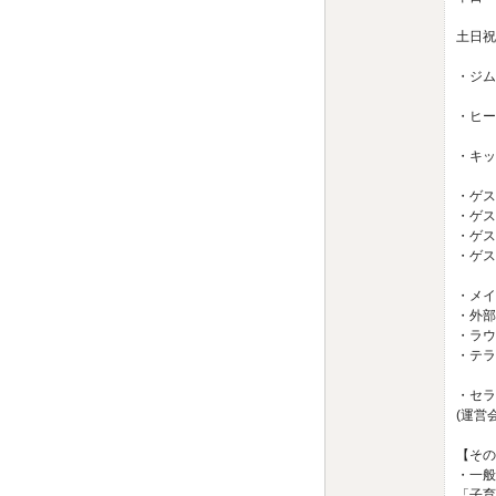
16:
土日祝 
・ジム 
・ヒー
・キッチ
・ゲスト
・ゲスト
・ゲスト
・ゲスト
・メイ
・外部
・ラウ
・テラ
・セラ
(運営
【その
・一般
「子育