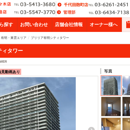
ら探す
お問い合わせ
店舗会社情報
オーナー様へ
・有明・東雲エリア
ブリリア有明シティタワー
ティタワー
OWER
内見動画あり