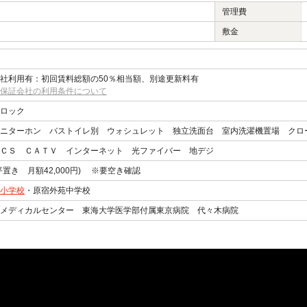
管理費
敷金
社利用有：初回賃料総額の50％相当額、別途更新料有
保証会社の利用条件について
ロック
ニターホン バストイレ別 ウォシュレット 独立洗面台 室内洗濯機置場 クロ
ＣＳ ＣＡＴＶ インターネット 光ファイバー 地デジ
平置き 月額42,000円) ※要空き確認
小学校
・原宿外苑中学校
メディカルセンター 東海大学医学部付属東京病院 代々木病院