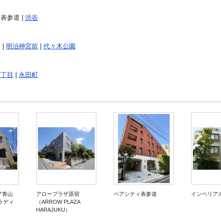
 表参道 |
渋谷
 |
明治神宮前
|
代々木公園
一丁目
|
永田町
ア青山
アロープラザ原宿
ペアシティ表参道
インペリア
ラディ
（ARROW PLAZA
）
HARAJUKU）