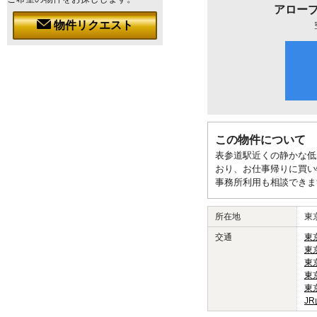
アロープ
物件リクエスト
この物件について
表参道駅近くの静かな低
おり、お仕事帰りに買い
事務所利用も相談できま
所在地
東
交通
東
東
東
東
東
J