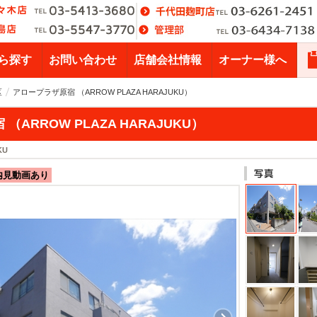
ら探す
お問い合わせ
店舗会社情報
オーナー様へ
区
アロープラザ原宿 （ARROW PLAZA HARAJUKU）
（ARROW PLAZA HARAJUKU）
KU
内見動画あり