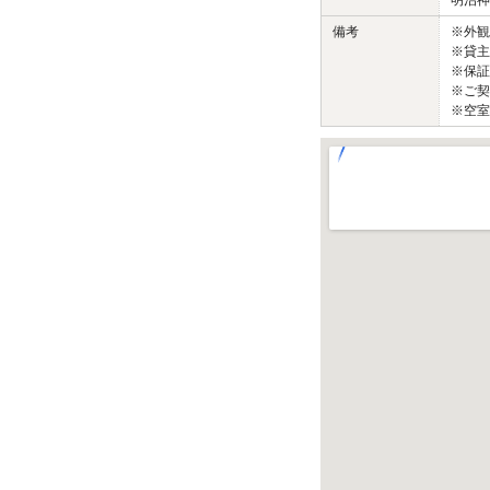
明治神宮
備考
※外
※貸主
※保証
※ご契
※空室