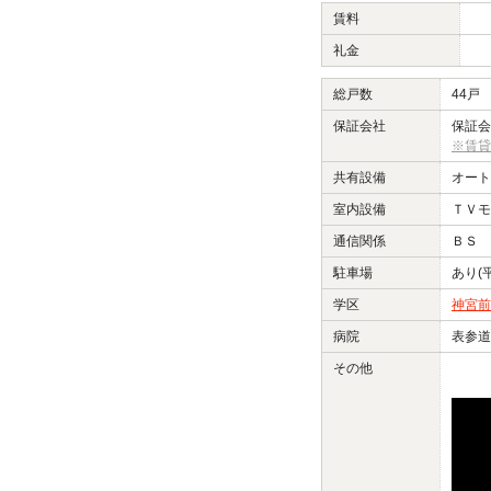
賃料
礼金
総戸数
44戸
保証会社
保証会
※賃貸
共有設備
オート
室内設備
ＴＶモ
通信関係
ＢＳ 
駐車場
あり(
学区
神宮前
病院
表参道
その他