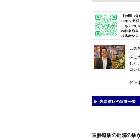
【お問い合せ
LINEで
こちらのQ
物件名称や
担当者から
この
今回
した
コン
代々
表参道駅の賃貸一覧
表参道駅の近隣の駅