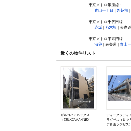
東京メトロ銀座線
:
青山一丁目
|
外苑前
|
東京メトロ千代田線
:
赤坂
|
乃木坂
| 表参道
東京メトロ半蔵門線
:
渋谷
| 表参道 |
青山
近くの物件リスト
ゼルコバアネックス
ディークラディ
（ZELKOVA ANNEX）
ラグゼス（Ｄ'ク
ア青山ラグゼス