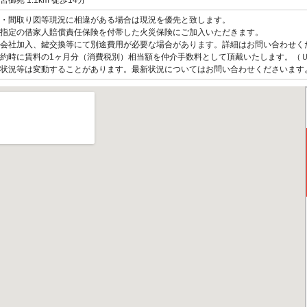
御苑 1.1km 徒歩14分
観・間取り図等現況に相違がある場合は現況を優先と致します。
指定の借家人賠償責任保険を付帯した火災保険にご加入いただきます。
会社加入、鍵交換等にて別途費用が必要な場合があります。詳細はお問い合わせく
約時に賃料の1ヶ月分（消費税別）相当額を仲介手数料として頂戴いたします。（
状況等は変動することがあります。最新状況についてはお問い合わせくださいます