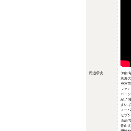
周辺環境
伊藤病
東海大
神宮前
ファミ
ローソ
紀ノ国
まいば
スーパ
セブン
西武信
青山北