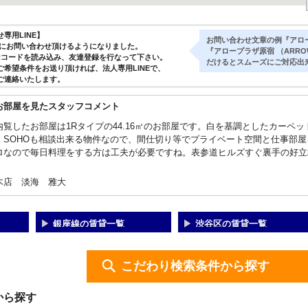
専用LINE】
お問い合わせ文章の例『アロープ
気軽にお問い合わせ頂けるようになりました。
『アロープラザ原宿 （ARRO
Rコードを読み込み、友達登録を行なって下さい。
だけるとスムーズにご対応出
ご希望条件をお送り頂ければ、法人専用LINEで、
ご連絡いたします。
お部屋を見たスタッフコメント
内覧したお部屋は1Rタイプの44.16㎡のお部屋です。白を基調としたカーペ
。SOHOも相談出来る物件なので、間仕切り等でプライベート空間と仕事部屋
ロなので毎日料理をする方は工夫が必要ですね。表参道ヒルズすぐ裏手の好立
木店 淡海 雅大
銀座線の賃貸一覧
渋谷区の賃貸一覧
こだわり検索条件から探す
から探す