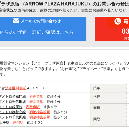
ラザ原宿 （ARROW PLAZA HARAJUKU）のお問い合
空室状況や設備の確認、建物の詳細を知りたい、実際にお部屋を見たいなど
メールでお問い合わせ
0
内見のご予約・詳細ご確認はこちら
営業
層賃貸マンション【アロープラザ原宿】表参道ヒルズの真裏にひっそりと佇
物を楽しむことだってできますよ。"お仕事"と"プライベート"効率よくを過
す。
京都
渋谷区
神宮前
４−１９−８
築年
京メトロ半蔵門線
表参道駅
徒歩４分
構造
京メトロ千代田線
表参道駅
徒歩４分
京メトロ銀座線
表参道駅
徒歩４分
面積
京メトロ副都心線
明治神宮前駅
徒歩５分
京メトロ千代田線
明治神宮前駅
徒歩５分
間取
R山手線
原宿駅
徒歩１０分