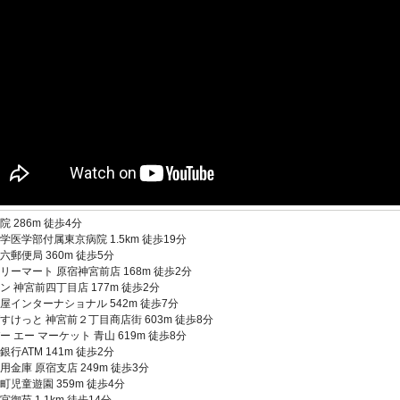
院 286m 徒歩4分
学医学部付属東京病院 1.5km 徒歩19分
六郵便局 360m 徒歩5分
リーマート 原宿神宮前店 168m 徒歩2分
ン 神宮前四丁目店 177m 徒歩2分
屋インターナショナル 542m 徒歩7分
すけっと 神宮前２丁目商店街 603m 徒歩8分
ー エー マーケット 青山 619m 徒歩8分
銀行ATM 141m 徒歩2分
用金庫 原宿支店 249m 徒歩3分
町児童遊園 359m 徒歩4分