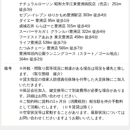
ナチュラルローソン 昭和大学江東豊洲病院店（売店） 251m
徒歩3分
セブン-イレブン ゆりかもめ豊洲駅店 303m 徒歩4分
ダイエー 豊洲店 95m 徒歩1分
成城石井 ららぽーと豊洲店 315m 徒歩4分
スーパーサカガミ グランルパ豊洲店 322m 徒歩4分
フードストアあおき 東京豊洲店 458m 徒歩6分
ライフ豊洲店 539m 徒歩7分
たつみチェーン 豊洲店 565m 徒歩7分
豊洲埠頭内公園ランニングコース（スタート／ゴール地点）
164m 徒歩2分
備考
※外観・間取り図等現況に相違がある場合は現況を優先と致し
ます。《取引態様 媒介》
※貸主指定の借家人賠償責任保険を付帯した火災保険にご加入
いただきます。
※保証会社加入、鍵交換等にて別途費用が必要な場合がありま
す。詳細はお問い合わせください。
※ご契約時に賃料の1ヶ月分（消費税別）相当額を仲介手数料
として頂戴いたします。（ＵＲ賃貸は除く）
※空室状況等は変動することがあります。最新状況については
お問い合わせくださいますようお願いいたします。