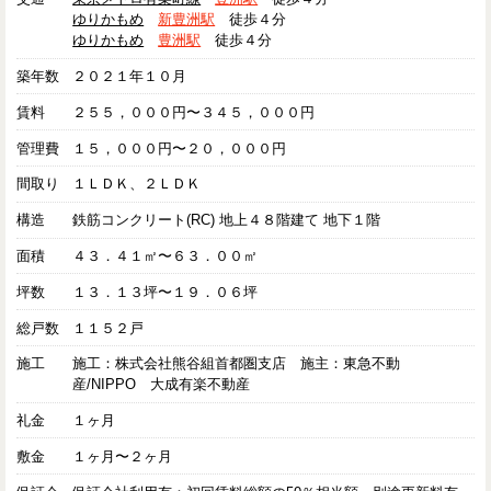
ゆりかもめ
新豊洲駅
徒歩４分
ゆりかもめ
豊洲駅
徒歩４分
築年数
２０２１年１０月
賃料
２５５，０００円〜３４５，０００円
管理費
１５，０００円〜２０，０００円
間取り
１ＬＤＫ、２ＬＤＫ
構造
鉄筋コンクリート(RC) 地上４８階建て 地下１階
面積
４３．４１㎡〜６３．００㎡
坪数
１３．１３坪〜１９．０６坪
総戸数
１１５２戸
施工
施工：株式会社熊谷組首都圏支店 施主：東急不動
産/NIPPO 大成有楽不動産
礼金
１ヶ月
敷金
１ヶ月〜２ヶ月