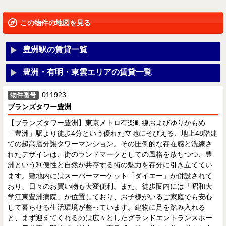
この物件の地図を見る
豊洲駅の賃貸一覧
豊洲・有明・東雲エリアの賃貸一覧
011923
物件番号
ブランズタワー豊洲
【ブランズタワー豊洲】東京メトロ有楽町線およびゆりかもめ
「豊洲」駅より徒歩4分という優れた立地にそびえる、地上48階建
ての超高層分譲タワーマンション。その圧倒的な存在感と洗練さ
れたデザインは、街のランドマークとしての風格を放ちつつ、豊
洲という利便性と自然が共存する街の魅力を存分に引き立ててい
ます。敷地内にはスーパーマーケット「ダイエー」が併設されて
おり、日々のお買い物も大変便利。また、徒歩圏内には「昭和大
学江東豊洲病院」が位置しており、お子様がいるご家庭でも安心
して暮らせる生活環境が整っています。建物に足を踏み入れる
と、まず迎えてくれるのは広々としたグランドエントランスホー