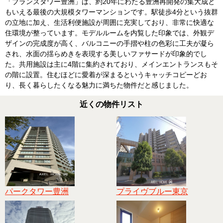
「ブランズタワー豊洲」は、約20年にわたる豊洲再開発の集大成と
もいえる最後の大規模タワーマンションです。駅徒歩4分という抜群
の立地に加え、生活利便施設が周囲に充実しており、非常に快適な
住環境が整っています。モデルルームを内覧した印象では、外観デ
ザインの完成度が高く、バルコニーの手摺や柱の色彩に工夫が凝ら
され、水面の揺らめきを表現する美しいファサードが印象的でし
た。共用施設は主に4階に集約されており、メインエントランスもそ
の階に設置。住むほどに愛着が深まるというキャッチコピーどお
り、長く暮らしたくなる魅力に満ちた物件だと感じました。
近くの物件リスト
パークタワー豊洲
プライヴブルー東京