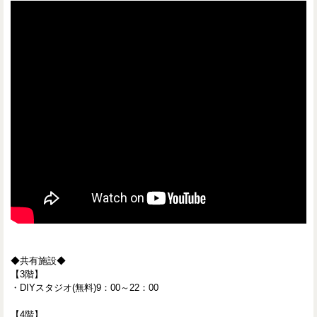
◆共有施設◆
【3階】
・DIYスタジオ(無料)9：00～22：00
【4階】