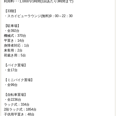
利用料･･･1,000円/1時間(1回あたり3時間まで)
【33階】
・スカイビューラウンジ(無料)9：00～22：30
【駐車場】
・全392台
機械式：370台
平置き：14台
身障者対応：1台
来客用：2台
荷裁き用：5台
【バイク置場】
・全17台
【ミニバイク置場】
・全99台
【自転車置場】
・全2236台
ラック式：334台
2段ラック式：1854台
子供用平置き：48台