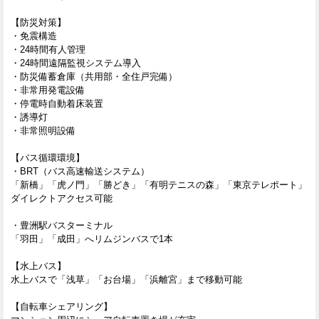
【防災対策】
・免震構造
・24時間有人管理
・24時間遠隔監視システム導入
・防災備蓄倉庫（共用部・全住戸完備）
・非常用発電設備
・停電時自動着床装置
・誘導灯
・非常照明設備
【バス循環環境】
・BRT（バス高速輸送システム）
「新橋」「虎ノ門」「勝どき」「有明テニスの森」「東京テレポート」
ダイレクトアクセス可能
・豊洲駅バスターミナル
「羽田」「成田」へリムジンバスで1本
【水上バス】
水上バスで「浅草」「お台場」「浜離宮」まで移動可能
【自転車シェアリング】