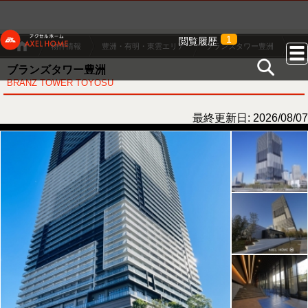
1
閲覧履歴
物件情報
豊洲・有明・東雲エリア
ブランズタワー豊洲
ブランズタワー豊洲
BRANZ TOWER TOYOSU
最終更新日: 2026/08/07