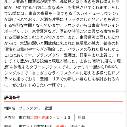
ル。天井高と開放感が魅力で、高級感と落ち着きを兼ね備えた空
間が、帰宅するたびに上質な暮らしを実感させてくれます。そし
て33階には、東京の夜景を一望できる「スカイビューラウンジ」
が設けられており、お酒を片手にリラックスしたひとときを過ご
せる特別な空間となっています。ラウンジからは東京湾やレイン
ボーブリッジ、東雲運河など、季節や時間ごとに異なる表情を見
せる景観を楽しむことができます。また、東雲運河に面した立地
からは、水辺の潤いと開放感に包まれた住環境が魅力。都市の利
便性と自然のやすらぎが融合した、バランスの取れた暮らしがこ
こにはあります。ブランズタワー豊洲は、日常をより上質に、そ
してより豊かに彩る設備と環境が整った、まさに“都市に暮らす理
想”を体現するタワーレジデンスです。ファミリー層からDINKS、
シングルまで、さまざまなライフスタイルに応える多様な住戸プ
ランも揃っており、豊洲エリアでの新しい暮らしを検討される方
に、ぜひおすすめしたい一棟です。
設備条件
物件名
ブランズタワー豊洲
所在地
東京都
江東区
豊洲
５－１－１３
地図
交通
東京メトロ有楽町線
豊洲駅
徒歩４分