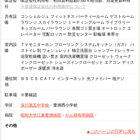
保証会
保証会社利用有：初回賃料総額の50％相当額、別途更新料有
社
※賃貸保証会社の利用条件について
共有設
コンシェルジュ フィットネス パーティールーム ゲストルーム
備
ラウンジ スカイラウンジ ミーティングルーム ライブラリー
キッズルーム バーラウンジ 各階ゴミ置き場 オートロック エ
レベーター 宅配ロッカー 防災センター 駐輪場 車寄せ
室内設
ＴＶモニターホン フローリング システムキッチン（ガス） バ
備
ストイレ別 ウォシュレット 独立洗面台 シャンプードレッサー
浴室乾燥機 追い焚き 室内洗濯機置場 クローゼット ウォーク
インクローゼット シューズインクローゼット エアコン ディス
ポーザー 床暖房 浄水器
通信関
ＢＳ ＣＳ ＣＡＴＶ インターネット 光ファイバー 地デジ
係
駐車場
※要確認
学区
深川第五中学校
・豊洲西小学校
病院
昭和大学江東豊洲病院
・
がん研有明病院
・
その他
▲このページのTOPに戻る