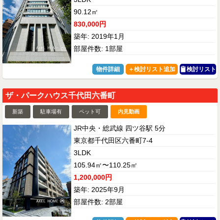
90.12㎡
830,000円
築年: 2019年1月
部屋件数: 1部屋
物件詳細
検討リスト
ザ・パークハウス千代田六番町
新築
駐車場有
ペット可
内見動画
JR中央・総武線 四ツ谷駅 5分
東京都千代田区六番町7-4
3LDK
105.94㎡〜110.25㎡
1,200,000円
築年: 2025年9月
部屋件数: 2部屋