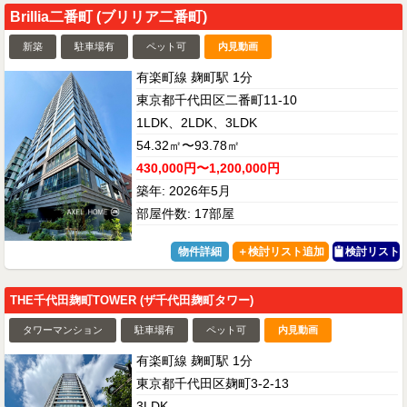
Brillia二番町 (ブリリア二番町)
新築
駐車場有
ペット可
内見動画
有楽町線 麹町駅 1分
東京都千代田区二番町11-10
1LDK、2LDK、3LDK
54.32㎡〜93.78㎡
430,000円〜1,200,000円
築年: 2026年5月
部屋件数: 17部屋
物件詳細
検討リスト
THE千代田麹町TOWER (ザ千代田麹町タワー)
タワーマンション
駐車場有
ペット可
内見動画
有楽町線 麹町駅 1分
東京都千代田区麹町3-2-13
3LDK