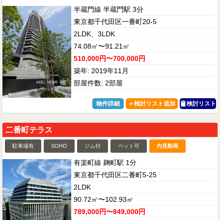
半蔵門線 半蔵門駅 3分
東京都千代田区一番町20-5
2LDK、3LDK
74.08㎡〜91.21㎡
510,000円〜700,000円
築年: 2019年11月
部屋件数: 2部屋
物件詳細
検討リスト
二番町テラス
駐車場有
SOHO
ジム付
ペット可
内見動画
有楽町線 麹町駅 1分
東京都千代田区二番町5-25
2LDK
90.72㎡〜102.93㎡
789,000円〜849,000円