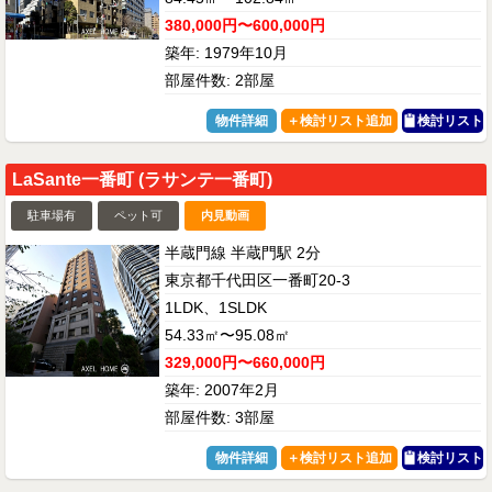
380,000円〜600,000円
築年: 1979年10月
部屋件数: 2部屋
物件詳細
検討リスト
LaSante一番町 (ラサンテ一番町)
駐車場有
ペット可
内見動画
半蔵門線 半蔵門駅 2分
東京都千代田区一番町20-3
1LDK、1SLDK
54.33㎡〜95.08㎡
329,000円〜660,000円
築年: 2007年2月
部屋件数: 3部屋
物件詳細
検討リスト