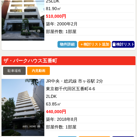
2SLDK
81.90㎡
510,000円
築年: 2000年2月
部屋件数: 1部屋
物件詳細
検討リスト
ザ・パークハウス五番町
駐車場有
内見動画
JR中央・総武線 市ヶ谷駅 2分
東京都千代田区五番町4-6
2LDK
63.85㎡
440,000円
築年: 2018年8月
部屋件数: 1部屋