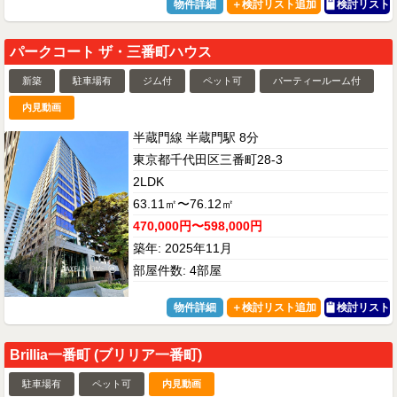
物件詳細
検討リスト
パークコート ザ・三番町ハウス
新築
駐車場有
ジム付
ペット可
パーティールーム付
内見動画
半蔵門線 半蔵門駅 8分
東京都千代田区三番町28-3
2LDK
63.11㎡〜76.12㎡
470,000円〜598,000円
築年: 2025年11月
部屋件数: 4部屋
物件詳細
検討リスト
Brillia一番町 (ブリリア一番町)
駐車場有
ペット可
内見動画