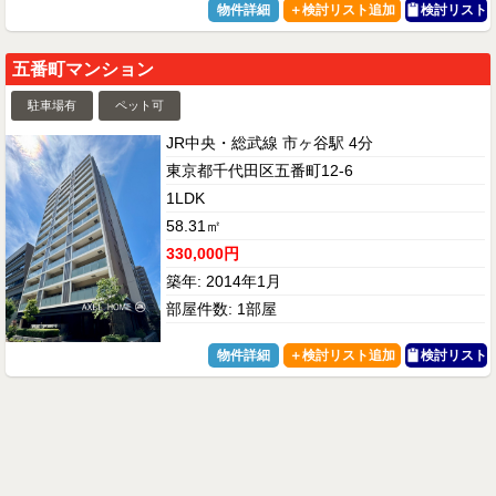
物件詳細
検討リスト
五番町マンション
駐車場有
ペット可
JR中央・総武線 市ヶ谷駅 4分
東京都千代田区五番町12-6
1LDK
58.31㎡
330,000円
築年: 2014年1月
部屋件数: 1部屋
物件詳細
検討リスト
パルシオ五番町
駐車場有
ペット可
内見動画
JR中央・総武線 市ヶ谷駅 3分