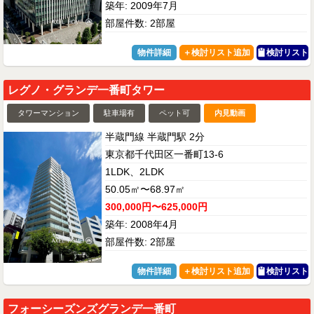
築年: 2009年7月
部屋件数: 2部屋
物件詳細
検討リスト
レグノ・グランデ一番町タワー
タワーマンション
駐車場有
ペット可
内見動画
半蔵門線 半蔵門駅 2分
東京都千代田区一番町13-6
1LDK、2LDK
50.05㎡〜68.97㎡
300,000円〜625,000円
築年: 2008年4月
部屋件数: 2部屋
物件詳細
検討リスト
フォーシーズンズグランデ一番町