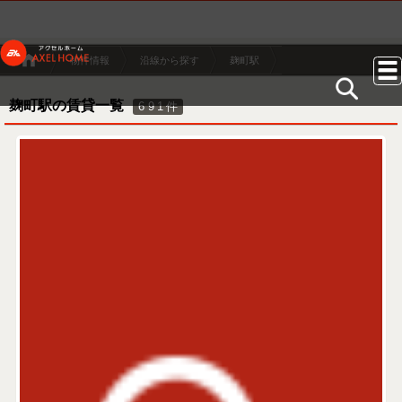
物件情報
沿線から探す
麹町駅
麹町駅の賃貸一覧
691
件