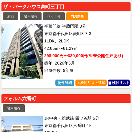
ザ・パークハウス麹町三丁目
新築
駐車場有
ペット可
内見動画
半蔵門線 半蔵門駅 3分
東京都千代田区麹町3-7-3
1LDK、2LDK
42.85㎡〜81.29㎡
298,000円〜630,000円(※未公開住戸あり)
築年: 2026年5月
部屋件数: 9部屋
物件詳細
検討リスト
フォルム六番町
駐車場有
JR中央・総武線 四ツ谷駅 5分
東京都千代田区六番町2-5