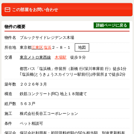
この部屋をお問い合わせ
詳細ページに戻る
物件の概要
物件名
ブルックサイドレジデンス木場
所在地
東京都
江東区
塩浜
２－８－１
地図
交通
東京メトロ東西線
木場駅
徒歩９分
都営バス「塩浜橋」停留所（新橋 行/深川車庫前 行）徒歩1分
｢塩浜橋(とうきょうスカイツリー駅前行)｣停留所まで徒歩2分
築年数
２０２６年３月
構造
鉄筋コンクリート(RC) 地上１８階建て
総戸数
５６３戸
施工
株式会社長谷工コーポレーション
条件
ペット相談可
保証会
保証会社利用有：初回賃料総額の50％相当額、別途更新料有