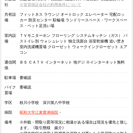
社
※賃貸保証会社の利用条件について
共有設
フィットネス ラウンジ オートロック エレベーター 宅配ロッ
備
カー 防災センター 駐輪場 ランドリースペース・ワークスペー
ス・ペット足洗い場
室内設
ＴＶモニターホン フローリング システムキッチン（ガス） バ
備
ストイレ別 ウォシュレット 独立洗面台 浴室乾燥機 追い焚き
室内洗濯機置場 クローゼット ウォークインクローゼット エア
コン
通信関
ＢＳ ＣＡＴＶ インターネット 地デジ ※インターネット無料
係
駐車場
要確認
バイク
要確認
置場
学区
枝川小学校 深川第八中学校
病院
昭和大学江東豊洲病院
・
備考
※外観・間取り図等現況に相違がある場合は現況を優先と致し
ます。《取引態様 媒介》