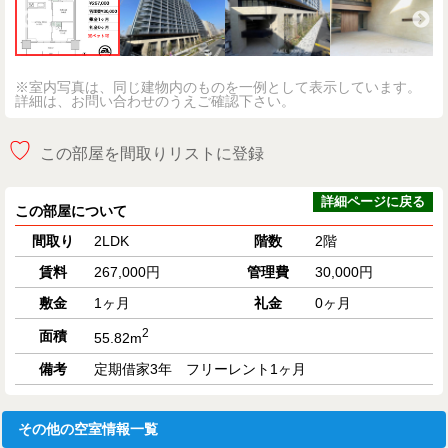
※室内写真は、同じ建物内のものを一例として表示しています。
詳細は、お問い合わせのうえご確認下さい。
♡
この部屋を間取りリストに登録
詳細ページに戻る
この部屋について
間取り
2LDK
階数
2階
賃料
267,000円
管理費
30,000円
敷金
1ヶ月
礼金
0ヶ月
2
面積
55.82m
備考
定期借家3年 フリーレント1ヶ月
その他の空室情報一覧