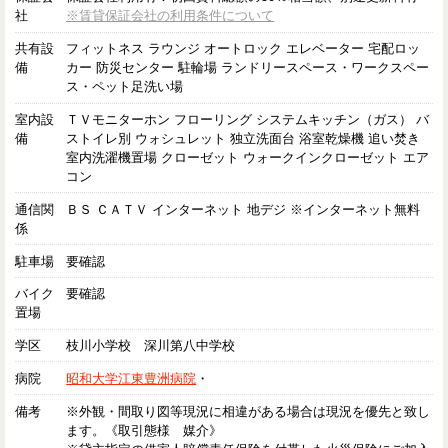
社
※賃貸保証会社の利用条件について
共有設
フィットネス ラウンジ オートロック エレベーター 宅配ロッ
備
カー 防災センター 駐輪場 ランドリースペース・ワークスペー
ス・ペット足洗い場
室内設
ＴＶモニターホン フローリング システムキッチン（ガス） バ
備
ストイレ別 ウォシュレット 独立洗面台 浴室乾燥機 追い焚き
室内洗濯機置場 クローゼット ウォークインクローゼット エア
コン
通信関
ＢＳ ＣＡＴＶ インターネット 地デジ ※インターネット無料
係
駐車場
要確認
バイク
要確認
置場
学区
枝川小学校 深川第八中学校
病院
昭和大学江東豊洲病院
・
備考
※外観・間取り図等現況に相違がある場合は現況を優先と致し
ます。《取引態様 媒介》