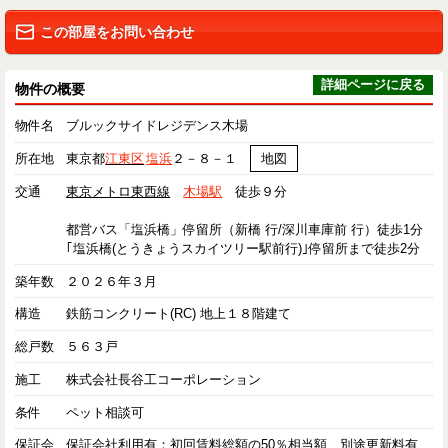
この部屋をお問い合わせ
詳細ページに戻る
物件の概要
物件名
ブルックサイドレジデンス木場
所在地
東京都
江東区
塩浜
２－８－１
地図
交通
東京メトロ東西線
木場駅
徒歩９分
都営バス「塩浜橋」停留所（新橋 行/深川車庫前 行）徒歩1分
｢塩浜橋(とうきょうスカイツリー駅前行)｣停留所まで徒歩2分
築年数
２０２６年３月
構造
鉄筋コンクリート(RC) 地上１８階建て
総戸数
５６３戸
施工
株式会社長谷工コーポレーション
条件
ペット相談可
保証会
保証会社利用有：初回賃料総額の50％相当額、別途更新料有