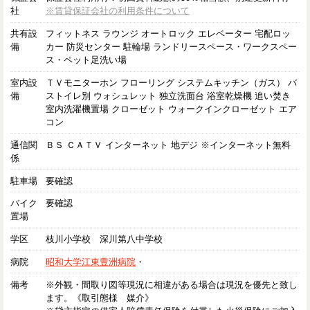
社
※賃貸保証会社の利用条件について
共有設
フィットネス ラウンジ オートロック エレベーター 宅配ロッ
備
カー 防災センター 駐輪場 ランドリースペース・ワークスペー
ス・ペット足洗い場
室内設
ＴＶモニターホン フローリング システムキッチン（ガス） バ
備
ストイレ別 ウォシュレット 独立洗面台 浴室乾燥機 追い焚き
室内洗濯機置場 クローゼット ウォークインクローゼット エア
コン
通信関
ＢＳ ＣＡＴＶ インターネット 地デジ ※インターネット無料
係
駐車場
要確認
バイク
要確認
置場
学区
枝川小学校 深川第八中学校
病院
昭和大学江東豊洲病院
・
備考
※外観・間取り図等現況に相違がある場合は現況を優先と致し
ます。《取引態様 媒介》