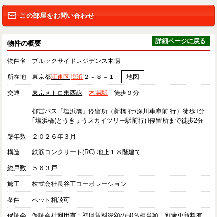
この部屋をお問い合わせ
詳細ページに戻る
物件の概要
物件名
ブルックサイドレジデンス木場
所在地
東京都
江東区
塩浜
２－８－１
地図
交通
東京メトロ東西線
木場駅
徒歩９分
都営バス「塩浜橋」停留所（新橋 行/深川車庫前 行）徒歩1分
｢塩浜橋(とうきょうスカイツリー駅前行)｣停留所まで徒歩2分
築年数
２０２６年３月
構造
鉄筋コンクリート(RC) 地上１８階建て
総戸数
５６３戸
施工
株式会社長谷工コーポレーション
条件
ペット相談可
保証会
保証会社利用有：初回賃料総額の50％相当額、別途更新料有