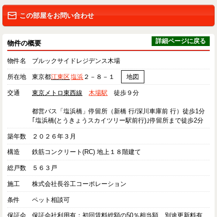
この部屋をお問い合わせ
詳細ページに戻る
物件の概要
物件名
ブルックサイドレジデンス木場
所在地
東京都
江東区
塩浜
２－８－１
地図
交通
東京メトロ東西線
木場駅
徒歩９分
都営バス「塩浜橋」停留所（新橋 行/深川車庫前 行）徒歩1分
｢塩浜橋(とうきょうスカイツリー駅前行)｣停留所まで徒歩2分
築年数
２０２６年３月
構造
鉄筋コンクリート(RC) 地上１８階建て
総戸数
５６３戸
施工
株式会社長谷工コーポレーション
条件
ペット相談可
保証会
保証会社利用有：初回賃料総額の50％相当額、別途更新料有