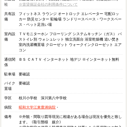
社
※賃貸保証会社の利用条件について
共有設
フィットネス ラウンジ オートロック エレベーター 宅配ロッ
備
カー 防災センター 駐輪場 ランドリースペース・ワークスペー
ス・ペット足洗い場
室内設
ＴＶモニターホン フローリング システムキッチン（ガス） バ
備
ストイレ別 ウォシュレット 独立洗面台 浴室乾燥機 追い焚き
室内洗濯機置場 クローゼット ウォークインクローゼット エア
コン
通信関
ＢＳ ＣＡＴＶ インターネット 地デジ ※インターネット無料
係
駐車場
要確認
バイク
要確認
置場
学区
枝川小学校 深川第八中学校
病院
昭和大学江東豊洲病院
・
備考
※外観・間取り図等現況に相違がある場合は現況を優先と致し
ます。《取引態様 媒介》