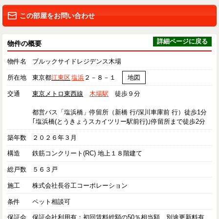
この部屋をお問い合わせ
詳細ページに戻る
物件の概要
物件名
ブルックサイドレジデンス木場
所在地
東京都
江東区
塩浜
２－８－１
地図
交通
東京メトロ東西線
木場駅
徒歩９分
都営バス「塩浜橋」停留所（新橋 行/深川車庫前 行）徒歩1分
｢塩浜橋(とうきょうスカイツリー駅前行)｣停留所まで徒歩2分
築年数
２０２６年３月
構造
鉄筋コンクリート(RC) 地上１８階建て
総戸数
５６３戸
施工
株式会社長谷工コーポレーション
条件
ペット相談可
保証会
保証会社利用有：初回賃料総額の50％相当額、別途更新料有