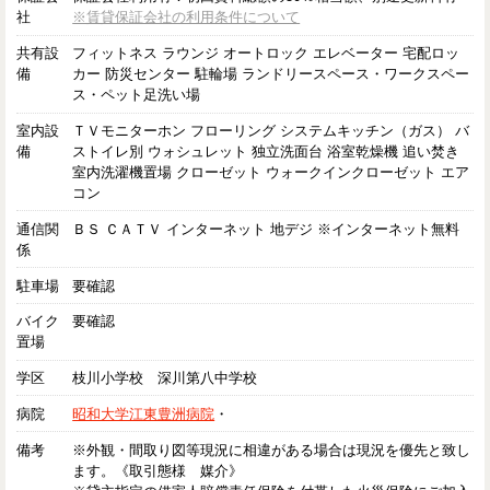
社
※賃貸保証会社の利用条件について
共有設
フィットネス ラウンジ オートロック エレベーター 宅配ロッ
備
カー 防災センター 駐輪場 ランドリースペース・ワークスペー
ス・ペット足洗い場
室内設
ＴＶモニターホン フローリング システムキッチン（ガス） バ
備
ストイレ別 ウォシュレット 独立洗面台 浴室乾燥機 追い焚き
室内洗濯機置場 クローゼット ウォークインクローゼット エア
コン
通信関
ＢＳ ＣＡＴＶ インターネット 地デジ ※インターネット無料
係
駐車場
要確認
バイク
要確認
置場
学区
枝川小学校 深川第八中学校
病院
昭和大学江東豊洲病院
・
備考
※外観・間取り図等現況に相違がある場合は現況を優先と致し
ます。《取引態様 媒介》