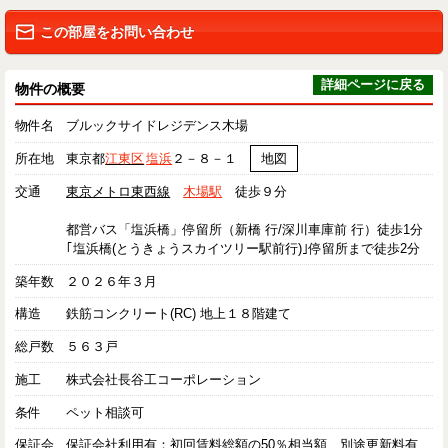
この部屋をお問い合わせ
詳細ページに戻る
物件の概要
物件名
ブルックサイドレジデンス木場
所在地
東京都
江東区
塩浜
２－８－１
地図
交通
東京メトロ東西線
木場駅
徒歩９分
都営バス「塩浜橋」停留所（新橋 行/深川車庫前 行）徒歩1分
｢塩浜橋(とうきょうスカイツリー駅前行)｣停留所まで徒歩2分
築年数
２０２６年３月
構造
鉄筋コンクリート(RC) 地上１８階建て
総戸数
５６３戸
施工
株式会社長谷工コーポレーション
条件
ペット相談可
保証会
保証会社利用有：初回賃料総額の50％相当額、別途更新料有