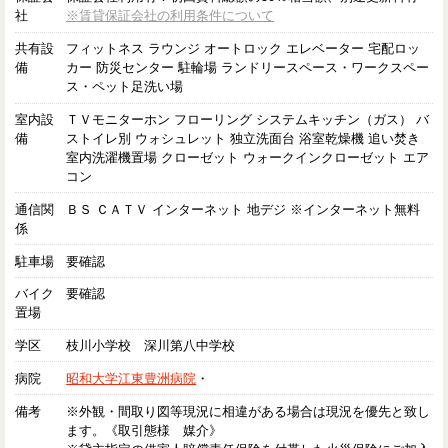
社
※賃貸保証会社の利用条件について
共有設
フィットネス ラウンジ オートロック エレベーター 宅配ロッ
備
カー 防災センター 駐輪場 ランドリースペース・ワークスペー
ス・ペット足洗い場
室内設
ＴＶモニターホン フローリング システムキッチン（ガス） バ
備
ストイレ別 ウォシュレット 独立洗面台 浴室乾燥機 追い焚き
室内洗濯機置場 クローゼット ウォークインクローゼット エア
コン
通信関
ＢＳ ＣＡＴＶ インターネット 地デジ ※インターネット無料
係
駐車場
要確認
バイク
要確認
置場
学区
枝川小学校 深川第八中学校
病院
昭和大学江東豊洲病院
・
備考
※外観・間取り図等現況に相違がある場合は現況を優先と致し
ます。《取引態様 媒介》