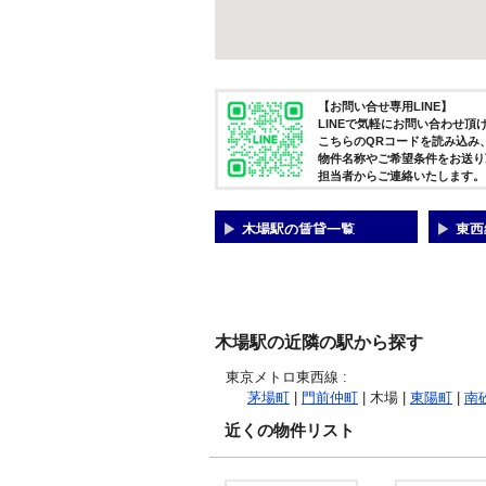
【お問い合せ専用LINE】
LINEで気軽にお問い合わせ頂
こちらのQRコードを読み込み
物件名称やご希望条件をお送り
担当者からご連絡いたします。
木場駅の賃貸一覧
東西
木場駅の近隣の駅から探す
東京メトロ東西線
:
茅場町
|
門前仲町
| 木場 |
東陽町
|
南
近くの物件リスト