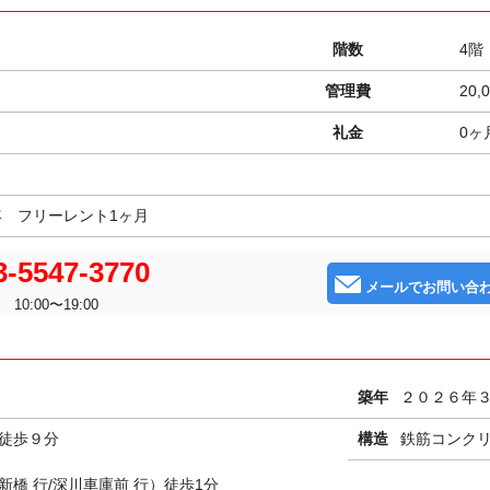
階数
4階
管理費
20,
礼金
0ヶ
年 フリーレント1ヶ月
-5547-3770
メールでお問い合
10:00〜19:00
１
築年
２０２６年
徒歩９分
構造
鉄筋コンクリ
橋 行/深川車庫前 行）徒歩1分