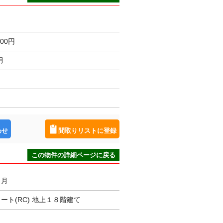
000円
月
わせ
間取りリストに登録
この物件の詳細ページに戻る
３月
ート(RC) 地上１８階建て