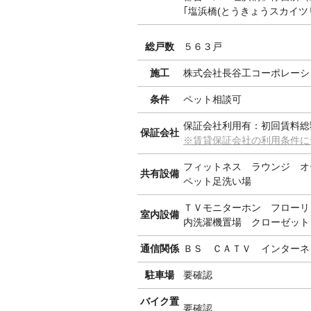
｢塩浜橋(とうきょうスカイツ
総戸数
５６３戸
施工
株式会社長谷工コーポレーシ
条件
ペット相談可
保証会社利用有：初回賃料総
保証会社
※賃貸保証会社の利用条件に
フィットネス ラウンジ オ
共有設備
ペット足洗い場
ＴＶモニターホン フローリ
室内設備
内洗濯機置場 クローゼット
通信関係
ＢＳ ＣＡＴＶ インターネ
駐車場
要確認
バイク置
要確認