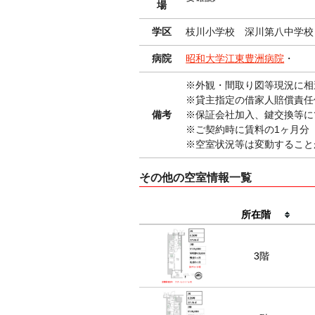
場
学区
枝川小学校 深川第八中学校
病院
昭和大学江東豊洲病院
・
※外観・間取り図等現
※貸主指定の借家人賠償責任
備考
※保証会社加入、鍵交換等に
※ご契約時に賃料の1ヶ月分
※空室状況等は変動すること
その他の空室情報一覧
所在階
3階