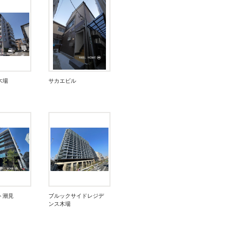
木場
サカエビル
ト潮見
ブルックサイドレジデ
ンス木場