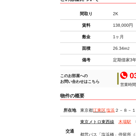
間取り
2K
賃料
138,000円
敷金
1ヶ月
面積
26.34m
2
備考
定期借家3
03
このお部屋への
お問い合わせはこちら
営業時間 
物件の概要
所在地
東京都
江東区
塩浜
２－８－
東京メトロ東西線
木場駅
交通
都営バス「塩浜橋」停留所（新