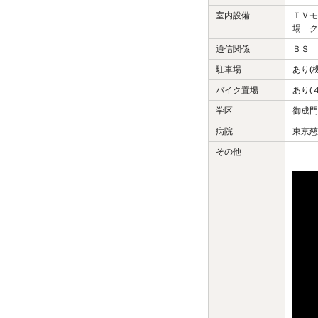
室内設備
ＴＶモ
場 ク
通信関係
ＢＳ 
駐車場
あり(
バイク置場
あり(
学区
御成門
病院
東京慈
その他