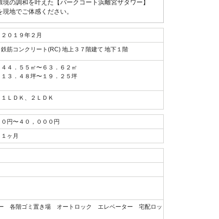
環境の調和を叶えた【パークコート浜離宮ザタワー】
を現地でご体感ください。
２０１９年２月
鉄筋コンクリート(RC) 地上３７階建て 地下１階
４４．５５㎡〜６３．６２㎡
１３．４８坪〜１９．２５坪
１ＬＤＫ、２ＬＤＫ
０円〜４０，０００円
１ヶ月
ー 各階ゴミ置き場 オートロック エレベーター 宅配ロッ