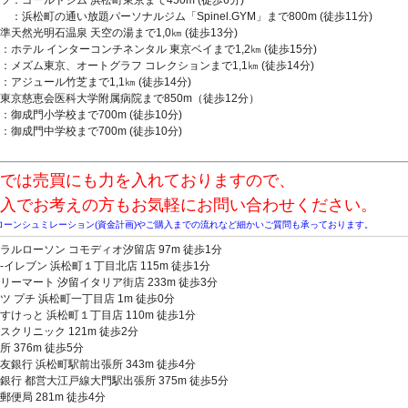
ツ：ゴールドジム 浜松町東京まで450m (徒歩6分)
町の通い放題パーソナルジム「Spinel.GYM」まで800m (徒歩11分)
準天然光明石温泉 天空の湯まで1,0㎞ (徒歩13分)
：ホテル インターコンチネンタル 東京ベイまで1,2㎞ (徒歩15分)
ム東京、オートグラフ コレクションまで1,1㎞ (徒歩14分)
ュール竹芝まで1,1㎞ (徒歩14分)
東京慈恵会医科大学附属病院まで850m（徒歩12分）
：御成門小学校まで700m (徒歩10分)
：御成門中学校まで700m (徒歩10分)
では売買にも力を入れておりますので、
入でお考えの方もお気軽にお問い合わせください。
ローンシュミレーション(資金計画)やご購入までの流れなど細かいご質問も承っております。
ラルローソン コモディオ汐留店 97m 徒歩1分
-イレブン 浜松町１丁目北店 115m 徒歩1分
リーマート 汐留イタリア街店 233m 徒歩3分
ツ プチ 浜松町一丁目店 1m 徒歩0分
すけっと 浜松町１丁目店 110m 徒歩1分
スクリニック 121m 徒歩2分
所 376m 徒歩5分
友銀行 浜松町駅前出張所 343m 徒歩4分
銀行 都営大江戸線大門駅出張所 375m 徒歩5分
郵便局 281m 徒歩4分