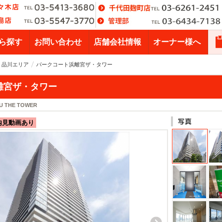
ら探す
お問い合わせ
店舗会社情報
オーナー様へ
・品川エリア
パークコート浜離宮ザ・タワー
離宮ザ・タワー
U THE TOWER
内見動画あり