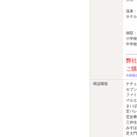
スポー
：浜松
温泉：
ホテル
：メズ
：アジ
病院：
小学校
中学校
弊社
ご購
※住宅
周辺環境
ナチュ
セブン
ファミ
マルエ
まいば
芝パレ
芝診療
三井住
みずほ
芝大門