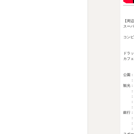
【周辺
スーパ
：マ
コンビ
：ナ
：ファ
ドラッ
カフェ
：ドト
：スタ
公園：
：旧芝
観光：
：イタ
：ウイ
：芝大
：シー
銀行：
：三菱
：りそ
：三井