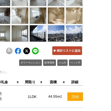
タワーマンション
駐車場有
ジム付
ペット可
さい。
/礼金
間取り
面積
詳細
月
44.55m
1LDK
詳細
2
月