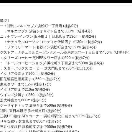
環境】
ー：1階にマルエツプチ浜松町一丁目店 (徒歩0分)
ルエツプチ 汐留シオサイト店まで300m （徒歩4分）
ニ：セブン-イレブン 浜松町１丁目北店まで130m（徒歩2分）
チュラルローソン コモディオ汐留店まで130m（徒歩2分）
ミリーマート 名鉄イン浜松町店まで350m (徒歩4分)
グストア：ナチュラルローソンクオール薬局芝大門一丁目店まで450m（徒歩7分）
：タリーズコーヒー 芝NBFタワー店まで500m (徒歩7分)
ールコーヒーショップ 浜松町１丁目店まで500m (徒歩6分)
ーバックス コーヒー 芝大門店まで750m (徒歩10分)
イタリア公園まで160m（徒歩2分）
離宮恩賜庭園まで550m (徒歩7分)
東京タワーまで1,2㎞ (徒歩17分)
リア街まで210m (徒歩3分)
ンズ汐留まで250m (徒歩3分)
神宮まで600m (徒歩8分)
サイドトップ 展望台まで500m (徒歩6分)
1階に東日本銀行 浜松町支店 (徒歩0分)
UFJ銀行 ATMコーナー 浜松町駅北口前まで500m (徒歩6分)
な銀行 芝支店まで650m (徒歩9分)
住友銀行 浜松町支店まで550m (徒歩7分)