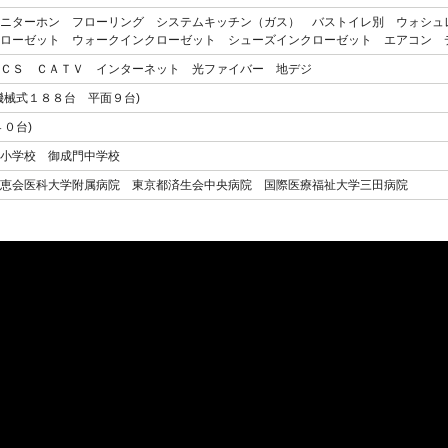
ニターホン フローリング システムキッチン（ガス） バストイレ別 ウォシュ
ローゼット ウォークインクローゼット シューズインクローゼット エアコン 
ＣＳ ＣＡＴＶ インターネット 光ファイバー 地デジ
機械式１８８台 平面９台)
４０台)
小学校 御成門中学校
恵会医科大学附属病院 東京都済生会中央病院 国際医療福祉大学三田病院