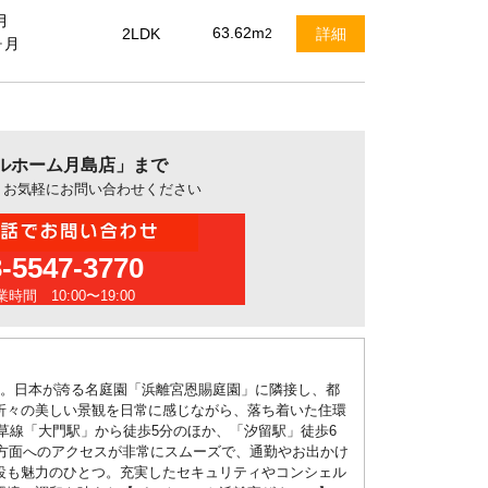
月
63.62m
2LDK
詳細
2
ヶ月
ルホーム月島店」まで
、お気軽にお問い合わせください
3-5547-3770
時間 10:00〜19:00
す。日本が誇る名庭園「浜離宮恩賜庭園」に隣接し、都
折々の美しい景観を日常に感じながら、落ち着いた住環
草線「大門駅」から徒歩5分のほか、「汐留駅」徒歩6
各方面へのアクセスが非常にスムーズで、通勤やお出かけ
設も魅力のひとつ。充実したセキュリティやコンシェル