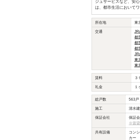
ジュサービスなど、安心
は、都市生活においてワ
所在地
東
交通
J
都
都
都
J
東
東
賃料
３
礼金
１
総戸数
563戸
施工
清水建
保証会社
保証会
※賃貸
共有設備
コンシ
カー 