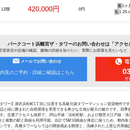
1ヶ
敷
420,000円
12階
0円
1.25
礼
パークコート浜離宮ザ・タワーのお問い合わせは「アクセ
空室状況や設備の確認、建物の詳細を知りたい、実際にお部屋を見たいなど
メールでお問い合わせ
0
内見のご予約・詳細ご確認はこちら
営業
タワー】港区浜松町1丁目に位置する高級分譲タワーマンション賃貸物件で
辺と緑に囲まれた自然環境を享受できる希少な立地が最大の魅力です。四季
す。交通アクセスも抜群で、JR山手線「浜松町駅」および都営大江戸線・浅
分と複数の駅と路線を利用可能。合計で5駅10路線が身近に揃うため、都内
ンです。高層タワーならではの開放感ある眺望と、洗練された上質な共用施