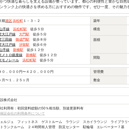
かつ快適な暮らしを支える設備が整っています。都心の利便性と豊かな自然
ンランク上の快適さを求める方におすすめの物件です。ぜひ一度、その魅力
京都
港区
浜松町
１－３－２
築年
R山手線
浜松町駅
徒歩５分
構造
営大江戸線
大門駅
徒歩５分
営三田線
御成門駅
徒歩８分
面積
営大江戸線
汐留駅
徒歩６分
R山手線
新橋駅
徒歩１２分
京メトロ銀座線
新橋駅
徒歩１２分
間取
京モノレール
浜松町駅
徒歩５分
９０，０００円〜４２０，０００円
管理費
ヶ月〜１．２５ヶ月
敷金
設株式会社
社利用有：初回賃料総額の50％相当額、別途更新料有
保証会社の利用条件について
ェルジュ フィットネス ゲストルーム ラウンジ スカイラウンジ ライブラリ
トランクルーム ２４時間有人管理 防災センター 駐輪場 エレベーター７基