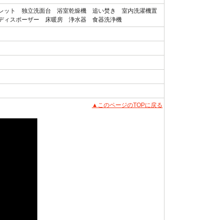
レット 独立洗面台 浴室乾燥機 追い焚き 室内洗濯機置
ディスポーザー 床暖房 浄水器 食器洗浄機
▲このページのTOPに戻る