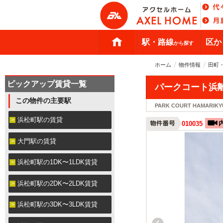
駅・路線
区か
から探す
ホーム
物件情報
田町
ピックアップ賃貸一覧
パークコート浜
この物件の主要駅
PARK COURT HAMARIKY
浜松町駅の賃貸
010035
大門駅の賃貸
浜松町駅の1DK〜1LDK賃貸
浜松町駅の2DK〜2LDK賃貸
浜松町駅の3DK〜3LDK賃貸