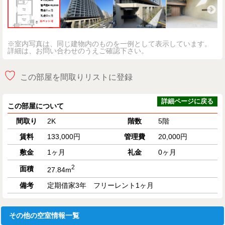
※室内写真は、同じ建物内のものを一例として表示しています。
詳細は、お問い合わせのうえご確認下さい。
♡
この部屋を間取りリストに登録
詳細ページに戻る
この部屋について
間取り
2K
階数
5階
賃料
133,000円
管理費
20,000円
敷金
1ヶ月
礼金
0ヶ月
2
面積
27.84m
備考
定期借家3年 フリーレント1ヶ月
その他の空室情報一覧