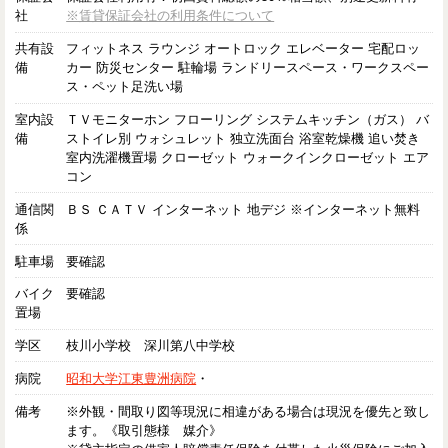
社
※賃貸保証会社の利用条件について
共有設
フィットネス ラウンジ オートロック エレベーター 宅配ロッ
備
カー 防災センター 駐輪場 ランドリースペース・ワークスペー
ス・ペット足洗い場
室内設
ＴＶモニターホン フローリング システムキッチン（ガス） バ
備
ストイレ別 ウォシュレット 独立洗面台 浴室乾燥機 追い焚き
室内洗濯機置場 クローゼット ウォークインクローゼット エア
コン
通信関
ＢＳ ＣＡＴＶ インターネット 地デジ ※インターネット無料
係
駐車場
要確認
バイク
要確認
置場
学区
枝川小学校 深川第八中学校
病院
昭和大学江東豊洲病院
・
備考
※外観・間取り図等現況に相違がある場合は現況を優先と致し
ます。《取引態様 媒介》