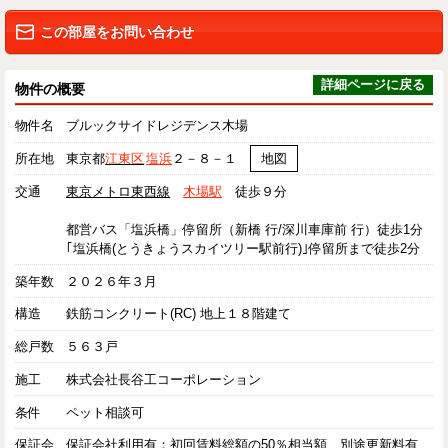
この部屋をお問い合わせ
詳細ページに戻る
物件の概要
物件名
ブルックサイドレジデンス木場
所在地
東京都
江東区
塩浜
２－８－１
地図
交通
東京メトロ東西線
木場駅
徒歩９分
都営バス「塩浜橋」停留所（新橋 行/深川車庫前 行）徒歩1分
｢塩浜橋(とうきょうスカイツリー駅前行)｣停留所まで徒歩2分
築年数
２０２６年３月
構造
鉄筋コンクリート(RC) 地上１８階建て
総戸数
５６３戸
施工
株式会社長谷工コーポレーション
条件
ペット相談可
保証会
保証会社利用有：初回賃料総額の50％相当額、別途更新料有