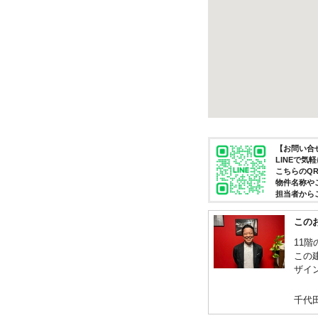
【お問い合せ
LINEで
こちらのQ
物件名称や
担当者から
この
11
この
ザイ
千代