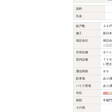
賃料
礼金
総戸数
３４戸
施工
新日本
保証会社
保証会
※賃貸
共有設備
オート
室内設備
ＴＶモ
い焚き
通信関係
ＢＳ 
駐車場
あり(
バイク置場
あり(
学区
麹町小
病院
半蔵門
その他