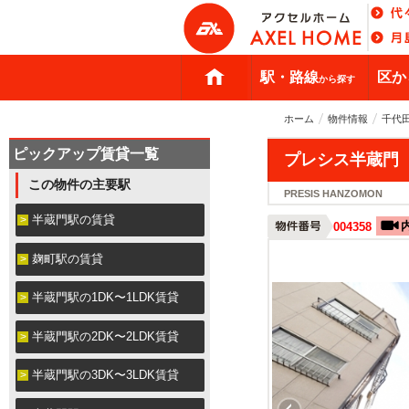
駅・路線
区か
から探す
ホーム
物件情報
千代
ピックアップ賃貸一覧
プレシス半蔵門
この物件の主要駅
PRESIS HANZOMON
半蔵門駅の賃貸
004358
麹町駅の賃貸
半蔵門駅の1DK〜1LDK賃貸
半蔵門駅の2DK〜2LDK賃貸
半蔵門駅の3DK〜3LDK賃貸