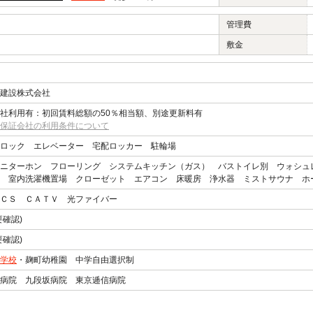
管理費
敷金
建設株式会社
社利用有：初回賃料総額の50％相当額、別途更新料有
保証会社の利用条件について
ロック エレベーター 宅配ロッカー 駐輪場
ニターホン フローリング システムキッチン（ガス） バストイレ別 ウォシュ
 室内洗濯機置場 クローゼット エアコン 床暖房 浄水器 ミストサウナ ホ
ＣＳ ＣＡＴＶ 光ファイバー
要確認)
要確認)
学校
・麹町幼稚園 中学自由選択制
病院 九段坂病院 東京逓信病院