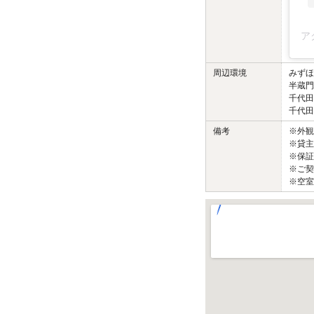
周辺環境
みずほ
半蔵門
千代田
千代田
備考
※外
※貸主
※保証
※ご契
※空室