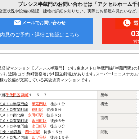
プレシス半蔵門のお問い合わせは「アクセルホーム千
空室状況や設備の確認、建物の詳細を知りたい、実際にお部屋を見たいなど
メールでお問い合わせ
0
内見のご予約・詳細ご確認はこちら
営業
級賃貸マンション【プレシス半蔵門】です｡東京メトロ半蔵門線｢半蔵門駅｣の
あり､近隣には｢麹町警察署｣や｢国立劇場｣があります｡スーパー｢ココスナカ
様な設備が充実している高級賃貸マンションです｡
京都
千代田区
麹町
１－５－７
築年
京メトロ半蔵門線
半蔵門駅
徒歩１分
構造
京メトロ有楽町線
麹町駅
徒歩５分
京メトロ南北線
永田町駅
徒歩６分
面積
京メトロ有楽町線
永田町駅
徒歩６分
京メトロ半蔵門線
永田町駅
徒歩６分
R中央・総武線
四ツ谷駅
徒歩１５分
間取
京メトロ丸ノ内線
四ツ谷駅
徒歩１５分