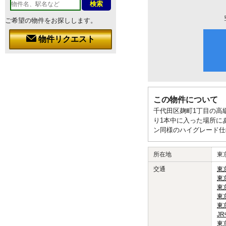
ご希望の物件をお探しします。
物件リクエスト
この物件について
千代田区麹町1丁目の高
り1本中に入った場所に
ン同様のハイグレード仕
所在地
東
交通
東
東
東
東
東
J
東