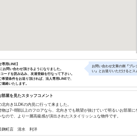
専用LINE】
お問い合わせ文章の例『プレ
気軽にお問い合わせ頂けるようになりました。
い』とお送りいただけるとス
Rコードを読み込み、友達登録を行なって下さい。
ご希望条件をお送り頂ければ、法人専用LINEで、
ご連絡いたします。
お部屋を見たスタッフコメント
階の北向き1LDKの内見に行って来ました。
建物は7~8階以上のフロアなら、北向きでも眺望が抜けていて明るいお部屋
ンなので、より一層高級感が演出されたスタイリッシュな物件です。
田麹町店 清水 利洋