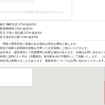
アクセルホーム千代田麹町店(@axelhome_chiyodakojimachi)がシェアした投稿
銀行 麹町支店 375m 徒歩5分
駅前郵便局 142m 徒歩2分
区立 千鳥ヶ淵公園 237m 徒歩3分
区立清水谷公園 724m 徒歩9分
観・間取り図等現況に相違がある場合は現況を優先と致します。
指定の借家人賠償責任保険を付帯した火災保険にご加入いただきます。
会社加入、鍵交換等にて別途費用が必要な場合があります。詳細はお問い合わせく
約時に賃料の1ヶ月分（消費税別）相当額を仲介手数料として頂戴いたします。（
状況等は変動することがあります。最新状況についてはお問い合わせくださいます