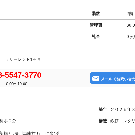
階数
2階
管理費
30,
礼金
0ヶ
年 フリーレント1ヶ月
-5547-3770
メールでお問い合
10:00〜19:00
１
築年
２０２６年
徒歩９分
構造
鉄筋コンクリ
橋 行/深川車庫前 行）徒歩1分