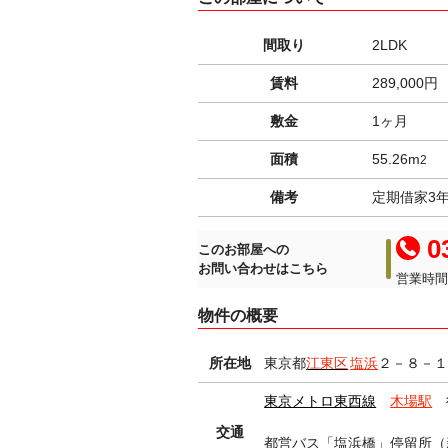
間取り
2LDK
賃料
289,000円
敷金
1ヶ月
面積
55.26m
2
備考
定期借家3
03
このお部屋への
お問い合わせはこちら
営業時間 
物件の概要
所在地
東京都
江東区
塩浜
２－８－
東京メトロ東西線
木場駅
交通
都営バス「塩浜橋」停留所（新