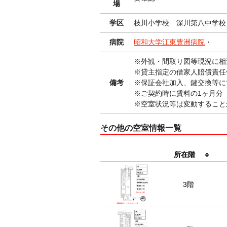
場
学区
枝川小学校 深川第八中学校
病院
昭和大学江東豊洲病院
・
※外観・間取り図等現
※貸主指定の借家人賠償責任
備考
※保証会社加入、鍵交換等に
※ご契約時に賃料の1ヶ月分
※空室状況等は変動すること
その他の空室情報一覧
所在階
3階