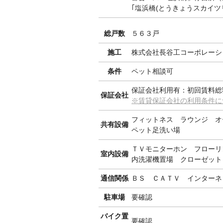
｢塩浜橋(とうきょうスカイツ
総戸数
５６３戸
施工
株式会社長谷工コーポレーシ
条件
ペット相談可
保証会社利用有：初回賃料総
保証会社
※賃貸保証会社の利用条件に
フィットネス ラウンジ オ
共有設備
ペット足洗い場
ＴＶモニターホン フローリ
室内設備
内洗濯機置場 クローゼット
通信関係
ＢＳ ＣＡＴＶ インターネ
駐車場
要確認
バイク置
要確認