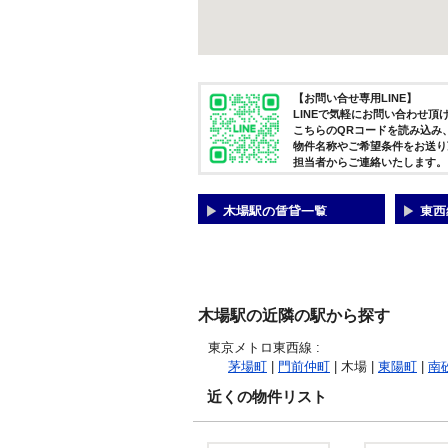
【お問い合せ専用LINE】
LINEで気軽にお問い合わせ頂
こちらのQRコードを読み込み
物件名称やご希望条件をお送り
担当者からご連絡いたします。
木場駅の賃貸一覧
東西
木場駅の近隣の駅から探す
東京メトロ東西線
:
茅場町
|
門前仲町
| 木場 |
東陽町
|
南
近くの物件リスト