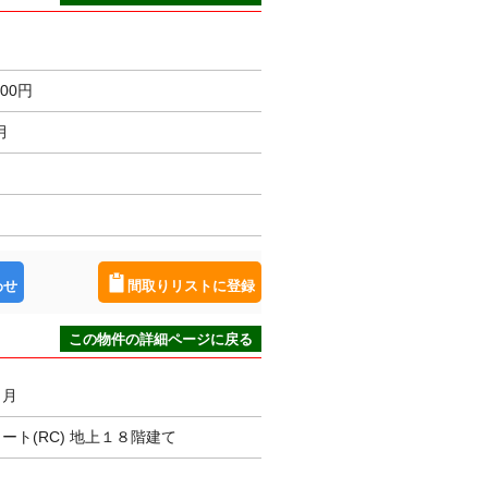
000円
月
わせ
間取りリストに登録
この物件の詳細ページに戻る
３月
ート(RC) 地上１８階建て