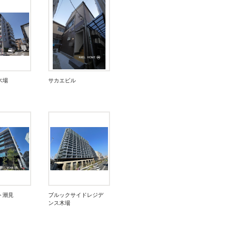
木場
サカエビル
ト潮見
ブルックサイドレジデ
ンス木場