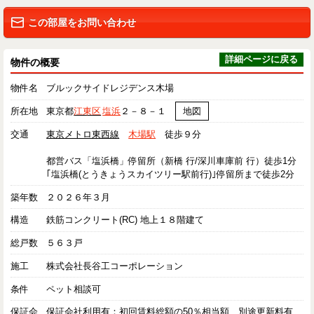
この部屋をお問い合わせ
詳細ページに戻る
物件の概要
物件名
ブルックサイドレジデンス木場
所在地
東京都
江東区
塩浜
２－８－１
地図
交通
東京メトロ東西線
木場駅
徒歩９分
都営バス「塩浜橋」停留所（新橋 行/深川車庫前 行）徒歩1分
｢塩浜橋(とうきょうスカイツリー駅前行)｣停留所まで徒歩2分
築年数
２０２６年３月
構造
鉄筋コンクリート(RC) 地上１８階建て
総戸数
５６３戸
施工
株式会社長谷工コーポレーション
条件
ペット相談可
保証会
保証会社利用有：初回賃料総額の50％相当額、別途更新料有