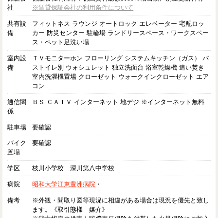
社
※賃貸保証会社の利用条件について
共有設
フィットネス ラウンジ オートロック エレベーター 宅配ロッ
備
カー 防災センター 駐輪場 ランドリースペース・ワークスペー
ス・ペット足洗い場
室内設
ＴＶモニターホン フローリング システムキッチン（ガス） バ
備
ストイレ別 ウォシュレット 独立洗面台 浴室乾燥機 追い焚き
室内洗濯機置場 クローゼット ウォークインクローゼット エア
コン
通信関
ＢＳ ＣＡＴＶ インターネット 地デジ ※インターネット無料
係
駐車場
要確認
バイク
要確認
置場
学区
枝川小学校 深川第八中学校
病院
昭和大学江東豊洲病院
・
備考
※外観・間取り図等現況に相違がある場合は現況を優先と致し
ます。《取引態様 媒介》