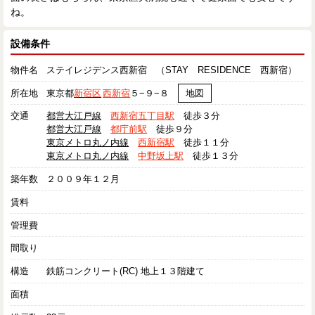
ね。
設備条件
物件名
ステイレジデンス西新宿 （STAY RESIDENCE 西新宿）
所在地
東京都
新宿区
西新宿
５−９−８
地図
交通
都営大江戸線
西新宿五丁目駅
徒歩３分
都営大江戸線
都庁前駅
徒歩９分
東京メトロ丸ノ内線
西新宿駅
徒歩１１分
東京メトロ丸ノ内線
中野坂上駅
徒歩１３分
築年数
２００９年１２月
賃料
管理費
間取り
構造
鉄筋コンクリート(RC) 地上１３階建て
面積