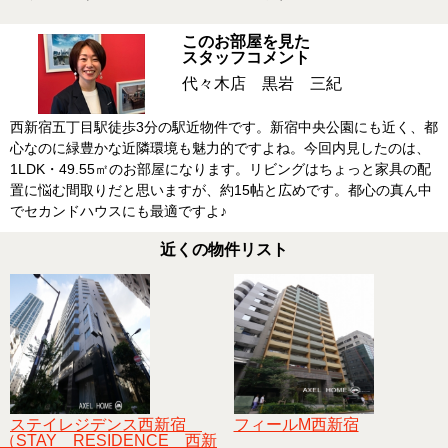
このお部屋を見た
スタッフコメント
代々木店 黒岩 三紀
西新宿五丁目駅徒歩3分の駅近物件です。新宿中央公園にも近く、都
心なのに緑豊かな近隣環境も魅力的ですよね。今回内見したのは、
1LDK・49.55㎡のお部屋になります。リビングはちょっと家具の配
置に悩む間取りだと思いますが、約15帖と広めです。都心の真ん中
でセカンドハウスにも最適ですよ♪
近くの物件リスト
ステイレジデンス西新宿
フィールM西新宿
（STAY RESIDENCE 西新