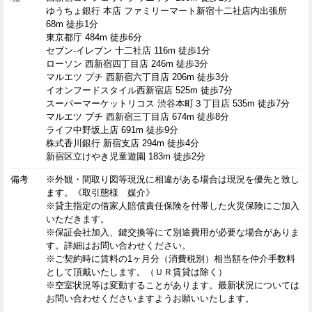
ゆうちょ銀行 本店 ファミリーマート新宿十二社店内出張所
68m 徒歩1分
東京都庁 484m 徒歩6分
セブン-イレブン 十二社店 116m 徒歩1分
ローソン 西新宿四丁目店 246m 徒歩3分
マルエツ プチ 西新宿六丁目店 206m 徒歩3分
イオンフードスタイル西新宿店 525m 徒歩7分
スーパーマーケットリコス 渋谷本町３丁目店 535m 徒歩7分
マルエツ プチ 西新宿三丁目店 674m 徒歩8分
ライフ中野坂上店 691m 徒歩9分
株式香川銀行 新宿支店 294m 徒歩4分
新宿区立けやき児童遊園 183m 徒歩2分
備考
※外観・間取り図等現況に相違がある場合は現況を優先と致し
ます。《取引態様 媒介》
※貸主指定の借家人賠償責任保険を付帯した火災保険にご加入
いただきます。
※保証会社加入、鍵交換等にて別途費用が必要な場合がありま
す。詳細はお問い合わせください。
※ご契約時に賃料の1ヶ月分（消費税別）相当額を仲介手数料
として頂戴いたします。（ＵＲ賃貸は除く）
※空室状況等は変動することがあります。最新状況については
お問い合わせくださいますようお願いいたします。