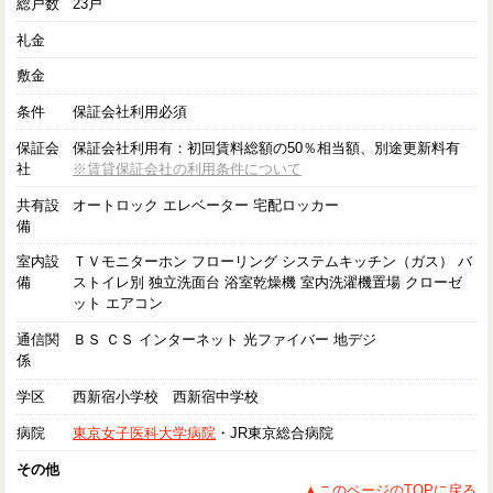
総戸数
23戸
礼金
敷金
条件
保証会社利用必須
保証会
保証会社利用有：初回賃料総額の50％相当額、別途更新料有
社
※賃貸保証会社の利用条件について
共有設
オートロック エレベーター 宅配ロッカー
備
室内設
ＴＶモニターホン フローリング システムキッチン（ガス） バ
備
ストイレ別 独立洗面台 浴室乾燥機 室内洗濯機置場 クローゼ
ット エアコン
通信関
ＢＳ ＣＳ インターネット 光ファイバー 地デジ
係
学区
西新宿小学校 西新宿中学校
病院
東京女子医科大学病院
・JR東京総合病院
その他
▲このページのTOPに戻る