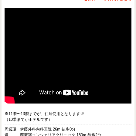
※11階〜13階までが、住居使用となります※
（10階までがホテルです）
周辺環
伊藤外科内科医院 26m 徒歩0分
境
西新宿コンシェリアクリニック 180m 徒歩2分